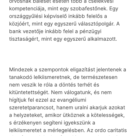
orvosnak baleset esetén több a cselekvési
kompetenciája, mint egy szobafestőnek. Egy
országgyűlési képviselő inkább felelős a
közjóért, mint egy egyszerű választópolgár. A
bank vezetője inkább felel a pénzügyi
tisztaságért, mint egy egyszerű alkalmazott.
Mindezek a szempontok eligazítást jelentenek a
tanakodó lelkiismeretnek, de természetesen
nem veszik le róla a döntés terhét és
kitüntetettségét. Nem válogatunk, és nem
hígítjuk fel ezzel az evangéliumi
szeretetparancsot, hanem uralni akarjuk azokat
a helyzeteket, amikor ütköznek a kötelességek,
s érzékenyen segíteni igyekszünk a
lelkiismeretet a mérlegelésben. Az ordo caritatis