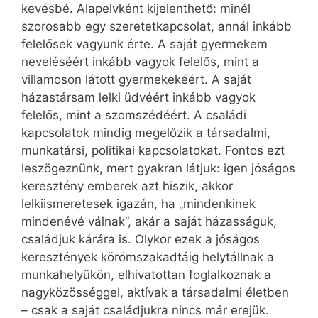
kevésbé. Alapelvként kijelenthető: minél
szorosabb egy szeretetkapcsolat, annál inkább
felelősek vagyunk érte. A saját gyermekem
neveléséért inkább vagyok felelős, mint a
villamoson látott gyermekekéért. A saját
házastársam lelki üdvéért inkább vagyok
felelős, mint a szomszédéért. A családi
kapcsolatok mindig megelőzik a társadalmi,
munkatársi, politikai kapcsolatokat. Fontos ezt
leszögeznünk, mert gyakran látjuk: igen jóságos
keresztény emberek azt hiszik, akkor
lelkiismeretesek igazán, ha „mindenkinek
mindenévé válnak”, akár a saját házasságuk,
családjuk kárára is. Olykor ezek a jóságos
keresztények körömszakadtáig helytállnak a
munkahelyükön, elhivatottan foglalkoznak a
nagyközösséggel, aktívak a társadalmi életben
– csak a saját családjukra nincs már erejük.