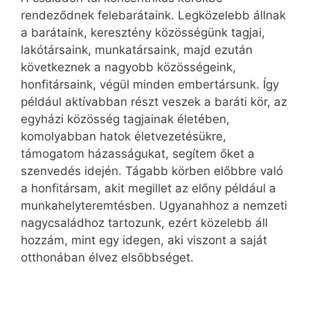
rendeződnek felebarátaink. Legközelebb állnak
a barátaink, keresztény közösségünk tagjai,
lakótársaink, munkatársaink, majd ezután
következnek a nagyobb közösségeink,
honfitársaink, végül minden embertársunk. Így
például aktívabban részt veszek a baráti kör, az
egyházi közösség tagjainak életében,
komolyabban hatok életvezetésükre,
támogatom házasságukat, segítem őket a
szenvedés idején. Tágabb körben előbbre való
a honfitársam, akit megillet az előny például a
munkahelyteremtésben. Ugyanahhoz a nemzeti
nagycsaládhoz tartozunk, ezért közelebb áll
hozzám, mint egy idegen, aki viszont a saját
otthonában élvez elsőbbséget.