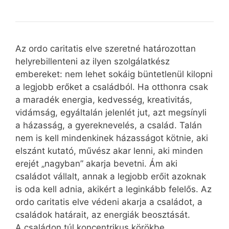
Az ordo caritatis elve szeretné határozottan
helyrebillenteni az ilyen szolgálatkész
embereket: nem lehet sokáig büntetlenül kilopni
a legjobb erőket a családból. Ha otthonra csak
a maradék energia, kedvesség, kreativitás,
vidámság, egyáltalán jelenlét jut, azt megsínyli
a házasság, a gyereknevelés, a család. Talán
nem is kell mindenkinek házasságot kötnie, aki
elszánt kutató, művész akar lenni, aki minden
erejét „nagyban” akarja bevetni. Ám aki
családot vállalt, annak a legjobb erőit azoknak
is oda kell adnia, akikért a leginkább felelős. Az
ordo caritatis elve védeni akarja a családot, a
családok határait, az energiák beosztását.
A családon túl koncentrikus körökbe