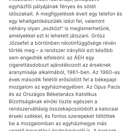
egyházfői pályájának fényes és sötét
időszakait. A megfigyelések éveit egy telefon és
egy lehallgatókészülék idézi fel, valamint
néhány olyan „eszközt” is megismerhetünk,
amelyekkel ezt ki lehetett játszani. Grősz
Józsefet a börtönben nikotinfüggősége révén
törték meg – a rendszer irányítói ezt később
sem engedték elfeledni: az ÁEH egy
cigarettásdobozt ajándékozott az érseknek
aranymiséje alkalmából, 1961-ben. Az 1960-as
évek második felétől erősödött fel a békepapi
mozgalom az egyházmegyében. Az Opus Pacis
és az Országos Béketanács Katolikus
Bizottságának elnöki tiszte egészen a
rendszerváltásig összekapcsolódott a kalocsai
érseki székkel, és fontos szerepeket töltöttek
be a mozgalomban az egyházmegye más
vezető beosztású tisztségviselői is. A korszak