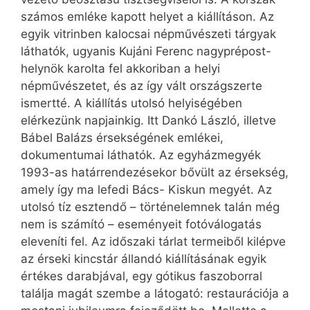
számos emléke kapott helyet a kiállításon. Az
egyik vitrinben kalocsai népművészeti tárgyak
láthatók, ugyanis Kujáni Ferenc nagyprépost-
helynök karolta fel akkoriban a helyi
népművészetet, és az így vált országszerte
ismertté. A kiállítás utolsó helyiségében
elérkezünk napjainkig. Itt Dankó László, illetve
Bábel Balázs érsekségének emlékei,
dokumentumai láthatók. Az egyházmegyék
1993-as határrendezésekor bővült az érsekség,
amely így ma lefedi Bács- Kiskun megyét. Az
utolsó tíz esztendő – történelemnek talán még
nem is számító – eseményeit fotóválogatás
eleveníti fel. Az időszaki tárlat termeiből kilépve
az érseki kincstár állandó kiállításának egyik
értékes darabjával, egy gótikus faszoborral
találja magát szembe a látogató: restaurációja a