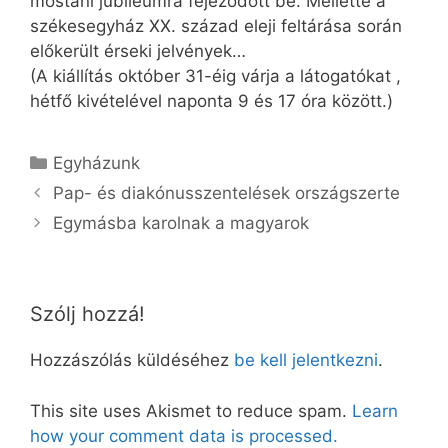
mostani jubileumra fejeződött be. Mellette a
székesegyház XX. század eleji feltárása során
előkerült érseki jelvények…
(A kiállítás október 31-éig várja a látogatókat ,
hétfő kivételével naponta 9 és 17 óra között.)
Kategória
Egyházunk
Pap- és diakónusszentelések országszerte
Egymásba karolnak a magyarok
Szólj hozzá!
Hozzászólás küldéséhez
be kell jelentkezni
.
This site uses Akismet to reduce spam.
Learn
how your comment data is processed.