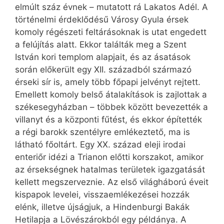
elmúlt száz évnek – mutatott rá Lakatos Adél. A
történelmi érdeklődésű Városy Gyula érsek
komoly régészeti feltárásoknak is utat engedett
a felújítás alatt. Ekkor találták meg a Szent
István kori templom alapjait, és az ásatások
során előkerült egy XII. századból származó
érseki sír is, amely több főpapi jelvényt rejtett.
Emellett komoly belső átalakítások is zajlottak a
székesegyházban – többek között bevezették a
villanyt és a központi fűtést, és ekkor építették
a régi barokk szentélyre emlékeztető, ma is
látható főoltárt. Egy XX. század eleji irodai
enteriőr idézi a Trianon előtti korszakot, amikor
az érsekségnek hatalmas területek igazgatását
kellett megszerveznie. Az első világháború éveit
kispapok levelei, visszaemlékezései hozzák
elénk, illetve újságjuk, a Hindenburgi Bakák
Hetilapja a Lövészárokból egy példánya. A