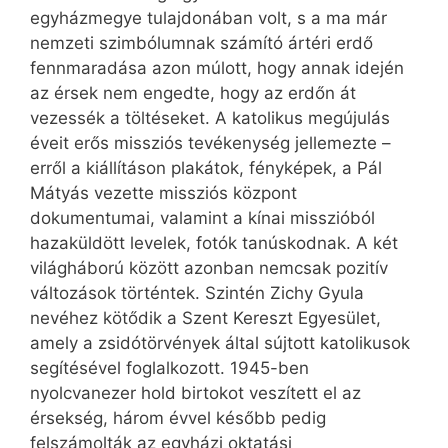
egyházmegye tulajdonában volt, s a ma már
nemzeti szimbólumnak számító ártéri erdő
fennmaradása azon múlott, hogy annak idején
az érsek nem engedte, hogy az erdőn át
vezessék a töltéseket. A katolikus megújulás
éveit erős missziós tevékenység jellemezte –
erről a kiállításon plakátok, fényképek, a Pál
Mátyás vezette missziós központ
dokumentumai, valamint a kínai misszióból
hazaküldött levelek, fotók tanúskodnak. A két
világháború között azonban nemcsak pozitív
változások történtek. Szintén Zichy Gyula
nevéhez kötődik a Szent Kereszt Egyesület,
amely a zsidótörvények által sújtott katolikusok
segítésével foglalkozott. 1945-ben
nyolcvanezer hold birtokot veszített el az
érsekség, három évvel később pedig
felszámolták az egyházi oktatási