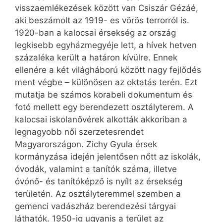
visszaemlékezések között van Csiszár Gézáé,
aki beszámolt az 1919- es vörös terrorról is.
1920-ban a kalocsai érsekség az ország
legkisebb egyházmegyéje lett, a hívek hetven
százaléka került a határon kívülre. Ennek
ellenére a két világháború között nagy fejlődés
ment végbe – különösen az oktatás terén. Ezt
mutatja be számos korabeli dokumentum és
fotó mellett egy berendezett osztályterem. A
kalocsai iskolanővérek alkották akkoriban a
legnagyobb női szerzetesrendet
Magyarországon. Zichy Gyula érsek
kormányzása idején jelentősen nőtt az iskolák,
óvodák, valamint a tanítók száma, illetve
óvónő- és tanítóképző is nyílt az érsekség
területén. Az osztályteremmel szemben a
gemenci vadászház berendezési tárgyai
láthatók. 1950-ig ugyanis a terület az