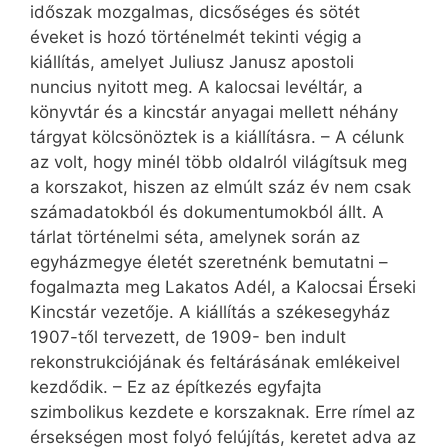
időszak mozgalmas, dicsőséges és sötét
éveket is hozó történelmét tekinti végig a
kiállítás, amelyet Juliusz Janusz apostoli
nuncius nyitott meg. A kalocsai levéltár, a
könyvtár és a kincstár anyagai mellett néhány
tárgyat kölcsönöztek is a kiállításra. – A célunk
az volt, hogy minél több oldalról világítsuk meg
a korszakot, hiszen az elmúlt száz év nem csak
számadatokból és dokumentumokból állt. A
tárlat történelmi séta, amelynek során az
egyházmegye életét szeretnénk bemutatni –
fogalmazta meg Lakatos Adél, a Kalocsai Érseki
Kincstár vezetője. A kiállítás a székesegyház
1907-től tervezett, de 1909- ben indult
rekonstrukciójának és feltárásának emlékeivel
kezdődik. – Ez az építkezés egyfajta
szimbolikus kezdete e korszaknak. Erre rímel az
érsekségen most folyó felújítás, keretet adva az