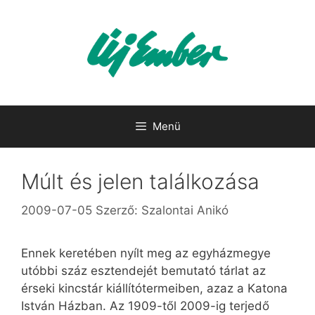
Kilépés
a
tartalomba
Menü
Múlt és jelen találkozása
2009-07-05
Szerző:
Szalontai Anikó
Ennek keretében nyílt meg az egyházmegye
utóbbi száz esztendejét bemutató tárlat az
érseki kincstár kiállítótermeiben, azaz a Katona
István Házban. Az 1909-től 2009-ig terjedő