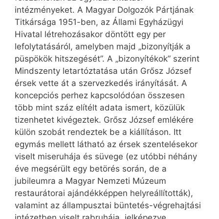
intézményeket. A Magyar Dolgozók Pártjának
Titkársága 1951-ben, az Állami Egyházügyi
Hivatal létrehozásakor döntött egy per
lefolytatásáról, amelyben majd „bizonyítják a
püspökök hitszegését”. A „bizonyítékok” szerint
Mindszenty letartóztatása után Grősz József
érsek vette át a szervezkedés irányítását. A
koncepciós perhez kapcsolódóan összesen
több mint száz elítélt adata ismert, közülük
tizenhetet kivégeztek. Grősz József emlékére
külön szobát rendeztek be a kiállításon. Itt
egymás mellett látható az érsek szentelésekor
viselt miseruhája és süvege (ez utóbbi néhány
éve megsérült egy betörés során, de a
jubileumra a Magyar Nemzeti Múzeum
restaurátorai ajándékképpen helyreállították),
valamint az állampusztai büntetés-végrehajtási
intézetben viselt rabruhája, jelképezve