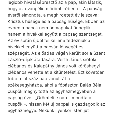
legjobb hivatásébresztő az a pap, akin látszik,
hogy az evangélium örömhírében él. A papság
évéről elmondta, a meghirdetett év jelszava:
Krisztus hűsége és a papság hűsége. Ebben az
évben a papok nem önmagukat ünneplik,
hanem a hívekkel együtt a papság szentségét.
Az év során újból fel kellene fedezniük a
hívekkel együtt a papság lényegét és
szépségét. Az előadás végén került sor a Szent
László-díjak átadására: Wirth János siófoki
plébános és Kalapáthy János volt kőröshegyi
plébános vehette át a kitüntetést. Ezt követően
több mint száz pap vonult át a
székesegyházba, ahol a főpásztor, Balás Béla
püspök megnyitotta az egyházmegyében a
papság évét. „Örömteli e nap – mondta a
püspök –, hiszen két új pappal is gazdagodik az
egyházmegye. Nekünk ilyenkor Isten jut