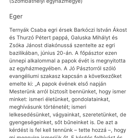
(Szombathelyi egyházmegye)
Eger
Ternyák Csaba egri érsek Barkóczi István Ákost
és Thurzó Pétert pappá, Galuska Mihályt és
Zsóka Jánost diakónussá szentelte az egri
bazilikában, június 20-án. A főpásztor ezen
ünnepi alkalommal a papok évét is megnyitotta
az egyházmegyében. A Jó Pásztorról szóló
evangéliumi szakasz kapcsán a következőket
emelte ki: „A papok évének első napján
Mesterünk arról biztosít bennünket, hogy ismer
minket: ismeri életünket, gondolatainkat,
meghívásunk történetét; ismeri
lelkesedésünket, vágyainkat, szeretetünket, de
gyengeségeinket, sőt bűneinket is. De azt a
kérdést is fel kell tennünk – tette hozzá –, hogy
mi mennyire ismerjük őt. E kérdés felhívást és