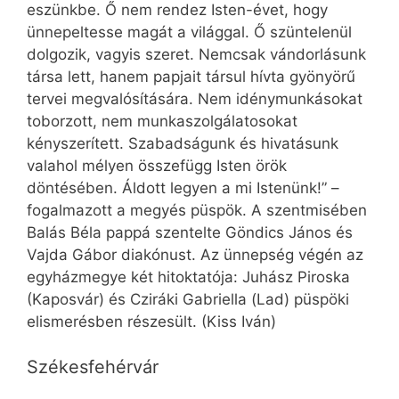
eszünkbe. Ő nem rendez Isten-évet, hogy
ünnepeltesse magát a világgal. Ő szüntelenül
dolgozik, vagyis szeret. Nemcsak vándorlásunk
társa lett, hanem papjait társul hívta gyönyörű
tervei megvalósítására. Nem idénymunkásokat
toborzott, nem munkaszolgálatosokat
kényszerített. Szabadságunk és hivatásunk
valahol mélyen összefügg Isten örök
döntésében. Áldott legyen a mi Istenünk!” –
fogalmazott a megyés püspök. A szentmisében
Balás Béla pappá szentelte Göndics János és
Vajda Gábor diakónust. Az ünnepség végén az
egyházmegye két hitoktatója: Juhász Piroska
(Kaposvár) és Cziráki Gabriella (Lad) püspöki
elismerésben részesült. (Kiss Iván)
Székesfehérvár