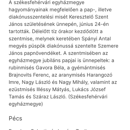
A székesfehérvári egyházmegye
hagyományainak megfelelően a pap-, illetve
diakónusszentelési misét Keresztelő Szent
János születésének ünnepén, június 24-én
tartották. Délelőtt tíz órakor kezdődött a
szentmise, melynek keretében Spányi Antal
megyés püspök diakónussá szentelte Szemere
János papnövendéket. A szentmisében az
egyházmegye jubiláns papjai is ünnepeltek: a
rubinmisés Gavora Béla, a gyémántmisés
Brajnovits Ferenc, az aranymisés Harangozó
Imre, Nagy László és Nagy Mihály, valamint az
ezüstmisés Illéssy Mátyás, Lukács József
Tamás és Száraz László.
(Székesfehérvári
egyházmegye)
Pécs