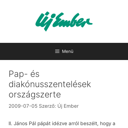
Kilépés
a
tartalomba
Menü
Pap- és
diakónusszentelések
országszerte
2009-07-05
Szerző:
Új Ember
II. János Pál pápát idézve arról beszélt, hogy a