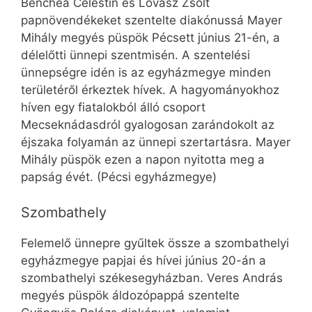
Benchea Celestin és Lovász Zsolt
papnövendékeket szentelte diakónussá Mayer
Mihály megyés püspök Pécsett június 21-én, a
délelőtti ünnepi szentmisén. A szentelési
ünnepségre idén is az egyházmegye minden
területéről érkeztek hívek. A hagyományokhoz
híven egy fiatalokból álló csoport
Mecseknádasdról gyalogosan zarándokolt az
éjszaka folyamán az ünnepi szertartásra. Mayer
Mihály püspök ezen a napon nyitotta meg a
papság évét. (Pécsi egyházmegye)
Szombathely
Felemelő ünnepre gyűltek össze a szombathelyi
egyházmegye papjai és hívei június 20-án a
szombathelyi székesegyházban. Veres András
megyés püspök áldozópappá szentelte