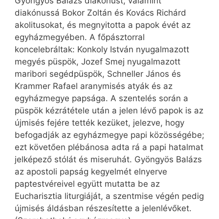
Gyöngyös Balázs diakónust, valamint
diakónussá Bokor Zoltán és Kovács Richárd
akolitusokat, és megnyitotta a papok évét az
egyházmegyében. A főpásztorral
koncelebráltak: Konkoly István nyugalmazott
megyés püspök, Jozef Smej nyugalmazott
maribori segédpüspök, Schneller János és
Krammer Rafael aranymisés atyák és az
egyházmegye papsága. A szentelés során a
püspök kézrátétele után a jelen lévő papok is az
újmisés fejére tették kezüket, jelezve, hogy
befogadják az egyházmegye papi közösségébe;
ezt követően plébánosa adta rá a papi hatalmat
jelképező stólát és miseruhát. Gyöngyös Balázs
az apostoli papság kegyelmét elnyerve
paptestvéreivel együtt mutatta be az
Eucharisztia liturgiáját, a szentmise végén pedig
újmisés áldásban részesítette a jelenlévőket.