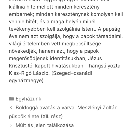
kiállnia hite mellett minden keresztény
embernek; minden kereszténynek komolyan kell
vennie hitét, és a maga helyén minél
tevékenyebben kell szolgálnia Istent. A papság
éve nem azt szolgálja, hogy a papok társadalmi,
világi értelemben vett megbecsültsége
növekedjék, hanem azt, hogy a papok
megerősödjenek identitásukban, Jézus
Krisztustól kapott hivatásukban – hangsúlyozta
Kiss-Rigó László. (Szeged–csanádi
egyházmegye)
Kategória
Egyházunk
Boldoggá avatásra várva: Meszlényi Zoltán
püspök élete (XII. rész)
Múlt és jelen találkozása