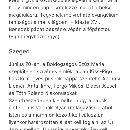
Pétert. „Az elkövetkező év legyen alkalom arra,
hogy minden pap elkötelezze magát a belső
megújulásra. Tegyenek mélyreható evangéliumi
tanúságot a mai világban” – idézte XVI.
Benedek pápát beszéde végén a főpásztor.
(Egri főegyházmegye)
Szeged
Június 20-án, a Boldogságos Szűz Mária
szeplőtelen szívének emléknapján Kiss-Rigó
László megyés püspök pappá szentelte Andrási
Elemér, Antal Imre, Forgó Miklós, Biacsi József
és Tóth Roland diakónusokat.
Szentbeszédében kiemelte, hogy a papok
életében is vannak olyan útelágazások, ahol
Isten és a mammon között kell választani –
ilyenkor határozottan állást kell foglalni az Úr
Jézus mellett. Ugyanígy egyértelműen kell