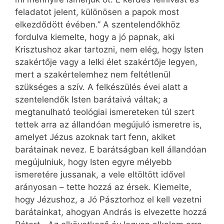
feladatot jelent, különösen a papok most
elkezdődött évében.” A szentelendőkhöz
fordulva kiemelte, hogy a jó papnak, aki
Krisztushoz akar tartozni, nem elég, hogy Isten
szakértője vagy a lelki élet szakértője legyen,
mert a szakértelemhez nem feltétlenül
szükséges a szív. A felkészülés évei alatt a
szentelendők Isten barátaivá váltak; a
megtanulható teológiai ismereteken túl szert
tettek arra az állandóan megújuló ismeretre is,
amelyet Jézus azoknak tart fenn, akiket
barátainak nevez. E barátságban kell állandóan
megújulniuk, hogy Isten egyre mélyebb
ismeretére jussanak, a vele eltöltött idővel
arányosan – tette hozzá az érsek. Kiemelte,
hogy Jézushoz, a Jó Pásztorhoz el kell vezetni
barátainkat, ahogyan András is elvezette hozzá