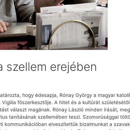
a szellem erejében
tározta, hogy édesapja, Rónay György a magyar katolik
, a Vigilia főszerkesztője. A hitet és a kultúrát születés
tást választ magának. Rónay László minden írását, megny
ztus tanításának szellemében teszi. Szomorúsággal töltö
ti kommunikációban elveszítettük bizalmunkat a szavak