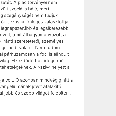
zetét. A piac törvényei nem
ült szociális háló, mert
ilág szegénységét nem tudjuk
ők Jézus különleges választottjai.
 a legnépszerűbb és legsikeresebb
r volt, amit áthagyományozott a
 iránti szeretetéről, személyes
„megrepedt valami. Nem tudom
al párhuzamosan a foci is elindult
 világ. Elkezdődött az idegenből
tehetségeknek. A »szív« helyett a
je volt. Ő azonban mindvégig hitt a
vangéliumának jövőt átalakító
 jobb és szebb világot felépíteni.