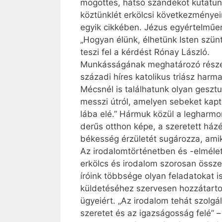
mögöttes, hátsó szándékot kutatunk
köztünklét erkölcsi következményeirő
egyik cikkében. Jézus egyértelműen 
„Hogyan élünk, élhetünk Isten szün
teszi fel a kérdést Rónay László.
Munkásságának meghatározó része vo
századi híres katolikus triász harm
Mécsnél is találhatunk olyan geszt
messzi útról, amelyen sebeket kapt
lába elé.” Hármuk közül a legharmo
derűs otthon képe, a szeretett házé
békesség érzületét sugározza, amiko
Az irodalomtörténetben és -elméle
erkölcs és irodalom szorosan össze
íróink többsége olyan feladatokat 
küldetéséhez szervesen hozzátarto
ügyeiért. „Az irodalom tehát szolgá
szeretet és az igazságosság felé” 