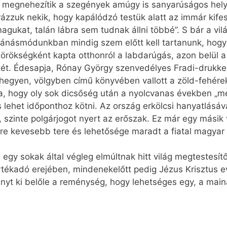
i megnehezítik a szegények amúgy is sanya­rúságos hely
zuk nekik, hogy kapálódzó testük alatt az immár kifesz
magukat, talán lábra sem tudnak állni többé”. S bár a v
bánásmódunkban mindig szem előtt kell tartanunk, hogy 
di örökségként kapta otthonról a labdarúgás, azon belül
tét. Édesapja, Rónay György szenvedélyes Fradi-drukke
l hegyen, völgyben című könyvében vallott a zöld-fehérek
lva, hogy oly sok dicsőség után a nyolcvanas években 
s lehet időponthoz kötni. Az ország erkölcsi hanyatlásáv
a, szinte polgárjogot nyert az erőszak. Ez már egy másik
yre kevesebb tere és lehetősége maradt a fiatal magyar 
gy sokak által végleg elmúltnak hitt világ megtestesítő
értékadó erejében, mindenekelőtt pedig Jézus Krisztus e
yt ki belőle a reménység, hogy lehetséges egy, a mainál