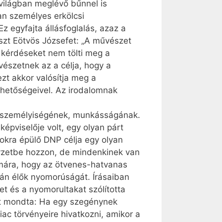
 világban meglévő bűnnel is
an személyes erkölcsi
z egyfajta állásfoglalás, azaz a
szt Eötvös Józsefet: „A művészet
e kérdéseket nem tölti meg a
vészetnek az a célja, hogy a
ezt akkor valósítja meg a
ehetőségeivel. Az irodalomnak
szló személyiségének, munkásságának.
épviselője volt, egy olyan párt
okra épülő DNP célja egy olyan
yzetbe hozzon, de mindenkinek van
zámára, hogy az ötvenes-hatvanas
áján élők nyomorúságát. Írásaiban
et és a nyomorultakat szólította
azt mondta: Ha egy szegénynek
ac törvényeire hivatkozni, amikor a