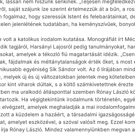
, lassan nem hiszünk senkinek. „Teljesen megfeledkezve
l, saját szájunk íze szerint értelmezzük át a bűn, a ross
fogalmaz, hogy szeressük Istent és felebarátainkat, de 
telen jelenlétének tudatában, ha keményszívűek, bonyol
lt a katolikus irodalom kutatása. Monográfiát írt Mécs
adik tagjáról, Harsányi Lajosról pedig tanulmányokat, h
usokat, amelyek a tékozló fiú magatartását idézik. „Cs
ak, fájdalmak és méltánytalanságok érték őket, s most e
nikusabb egyéniség Sík Sándor volt. Az ő lírájában mi
, melyek új és új változatokban jelentek meg köteteibe
r kint viharok dúltak, s a költő számkivetettnek érezte
tben ma uralkodó állásponttal szemben Rónay László kö
tartozik. Ha végigtekintünk irodalmunk történetén, egy
is elvégzett, amelyek meghaladják a mai irodalomfogalmu
zott a küzdelem a hazáért, a társadalmi igazságosság
lat, amelyet eszközével, a szóval valósít meg. Ezzel ko
– írja Rónay László. Mind­ez valamennyiünkben megvan a