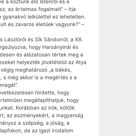
 a köztünk élő Istenről és e
z, az ártalmas fogalmait” – írja
gyanakvó lelkülettel ez lehetetlen.
ult és zavaros életűek vagyunk?” –
 Lászlóról és Sík Sándorról; a XX.
angsúlyozva, hogy Harsányinál és
endesen és alázatosan tértek meg a
zeket helyezték jóvátételül az Atya
ndvégig meghatározó „a békés,
n, s még akkor is a megértés s a
 magát”.
vetkezetesen hirdette, hogy
értelműen megállapíthatjuk, hogy
nkat. Korábban az írók, költők
ért, az eszményekért, a magyarság
rmányoz a szépség, a jóság, a
lapfokon, de az igazi irodalom