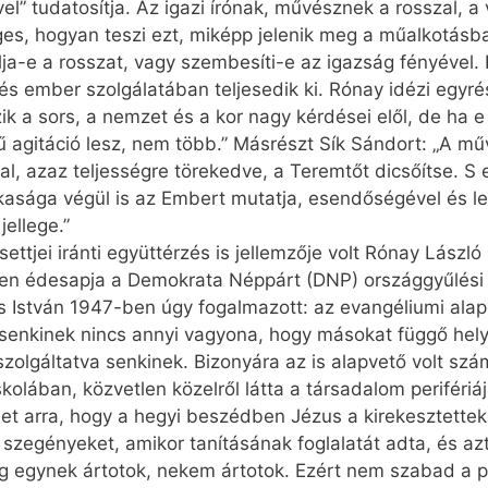
l” tudatosítja. Az igazi írónak, művésznek a rosszal, a
ges, hogyan teszi ezt, miképp jelenik meg a műalkotásb
a-e a rosszat, vagy szembesíti-e az igazság fényével. E
s ember szolgálatában teljesedik ki. Rónay idézi egyré
zik a sors, a nemzet és a kor nagy kérdései elől, de ha 
 agitáció lesz, nem több.” Másrészt Sík Sándort: „A mű
al, azaz teljességre törekedve, a Teremtőt dicsőítse. S 
kasága végül is az Embert mutatja, esendőségével és l
jellege.”
esettjei iránti együttérzés is jellemzője volt Rónay Lá
szen édesapja a Demokrata Néppárt (DNP) országgyűlési k
s István 1947-ben úgy fogalmazott: az evangéliumi alap
senkinek nincs annyi vagyona, hogy másokat függő hel
szolgáltatva senkinek. Bizonyára az is alapvető volt s
skolában, közvetlen közelről látta a társadalom periféri
met arra, hogy a hegyi beszédben Jézus a kirekesztettek
 szegényeket, amikor tanításának foglalatát adta, és 
ig egynek ártotok, nekem ártotok. Ezért nem szabad a pi