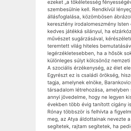
ezeket „a tökéletesség fényességéve
szembesülnie kell. Rendkívül lénye
állásfoglalása, közömbösen ábrázolj
keresztény irodalomeszmény Isten é
kedves játékká silányul, ha elzárkó
művészet sugárzásával, kérészéletű
teremtett világ hiteles bemutatásáv
legérzékletesebben, ha a hősök so
különleges súlyt kölcsönöz nemzeti 
A szociális érzékenység, az élet el
Egyrészt ez is családi örökség, hi
tagja, amelynek elnöke, Barankovic
társadalom létrehozása, amelyben 
annyi jövedelme, hogy ne legyen ki
években több évig tanított cigány i
Rónay többször is felhívta a figyel
meg, az Atya áldottainak nevezte a
segítetek, rajtam segítetek, ha ped