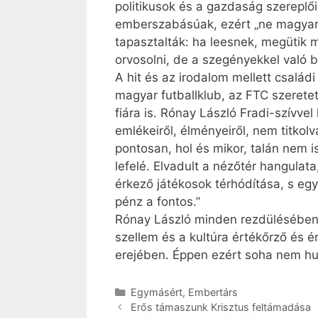
politikusok és a gazdaság szereplő
emberszabásúak, ezért „ne magyaráz
tapasztalták: ha leesnek, megütik 
orvosolni, de a szegényekkel való 
A hit és az irodalom mellett csalá
magyar futballklub, az FTC szerete
fiára is. Rónay László Fradi-szívve
emlékeiről, élményeiről, nem titko
pontosan, hol és mikor, talán nem i
lefelé. Elvadult a nézőtér hangulat
érkező játékosok térhódítása, s eg
pénz a fontos.”
Rónay László minden rezdülésében e
szellem és a kultúra értékőrző és 
erejében. Éppen ezért soha nem hun
Kategória
Egymásért
,
Embertárs
Erős támaszunk Krisztus feltámadása