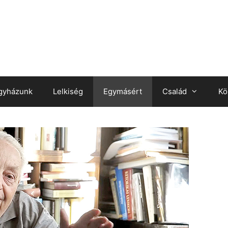
gyházunk
Lelkiség
Egymásért
Család
Kö