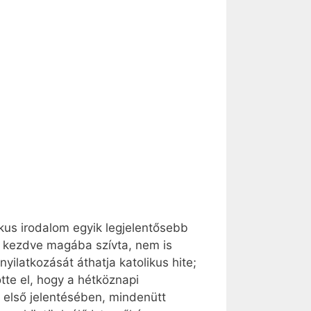
us irodalom egyik legjelentősebb
étől kezdve magába szívta, nem is
ilatkozását áthatja katolikus hite;
tte el, hogy a hétköznapi
 első jelentésében, mindenütt