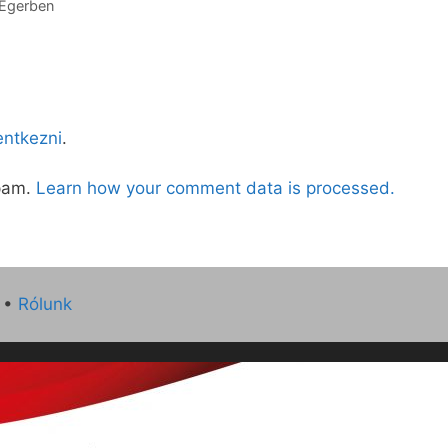
 Egerben
lentkezni
.
spam.
Learn how your comment data is processed.
•
Rólunk