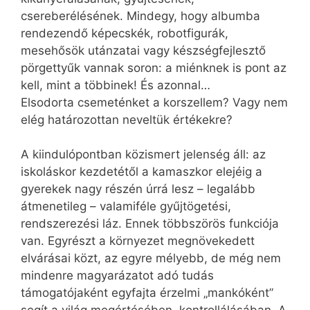
csereberélésének. Mindegy, hogy albumba
rendezendő képecskék, robotfigurák,
mesehősök utánzatai vagy készségfejlesztő
pörgettyűk vannak soron: a miénknek is pont az
kell, mint a többinek! És azonnal…
Elsodorta csemeténket a korszellem? Vagy nem
elég határozottan neveltük értékekre?
A kiindulópontban közismert jelenség áll: az
iskoláskor kezdetétől a kamaszkor elejéig a
gyerekek nagy részén úrrá lesz – legalább
átmenetileg – valamiféle gyűjtögetési,
rendszerezési láz. Ennek többszörös funkciója
van. Egyrészt a környezet megnövekedett
elvárásai közt, az egyre mélyebb, de még nem
mindenre magyarázatot adó tudás
támogatójaként egyfajta érzelmi „mankóként”