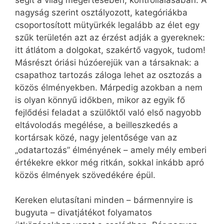
segít a világ megértésében, kontrollálásában. A
nagyság szerint osztályozott, kategóriákba
csoportosított mütyürkék legalább az élet egy
szűk területén azt az érzést adják a gyereknek:
itt átlátom a dolgokat, szakértő vagyok, tudom!
Másrészt óriási húzóerejük van a társaknak: a
csapathoz tartozás záloga lehet az osztozás a
közös élményekben. Márpedig azokban a nem
is olyan könnyű időkben, mikor az egyik fő
fejlődési feladat a szülőktől való első nagyobb
eltávolodás megélése, a beilleszkedés a
kortársak közé, nagy jelentősége van az
„odatartozás” élményének – amely mély emberi
értékekre ekkor még ritkán, sokkal inkább apró
közös élmények szövedékére épül.
Kereken elutasítani minden – bármennyire is
bugyuta – divatjátékot folyamatos