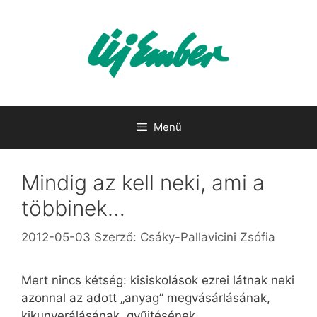
Kilépés
a
tartalomba
Menü
Mindig az kell neki, ami a
többinek…
2012-05-03
Szerző:
Csáky-Pallavicini Zsófia
Mert nincs kétség: kisiskolások ezrei látnak neki
azonnal az adott „anyag” megvásárlásának,
kikunyerálásának, gyűjtésének,