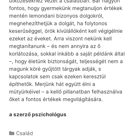
ütközésekhez vezet a családban. Bár nagyon
fontos, hogy gyermekünk megtanuljon értékek
mentén lemondani bizonyos dolgokról,
megnehezíthetjük a dolgát, ha folytonos
keserűséggel, örök kívülállóként kell végigélnie
ezeket az éveket. Arra viszont nekünk kell
megtanítanunk – és nem annyira az ő
korlátozása, sokkal inkább a saját példánk által
–, hogy életünk biztonságát, teljességét nem a
magunk köré gyűjtött tárgyak adják, s
kapcsolatok sem csak ezeken keresztül
építhetők. Merjünk hát együtt élni a
mütyürkéivel – a kellő pillanatban felhasználva
őket a fontos értékek megvilágítására.
a szerző pszichológus
Kategória
Család