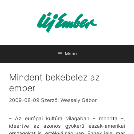
Kilépés
a
tartalomba
Menü
Mindent bekebelez az
ember
2009-08-09
Szerző:
Wessely Gábor
– Az európai kultúra világában – mondta –,
ideértve az azonos gyökerű észak-amerikai
országokat is, értékválság van. Ennek jelei már