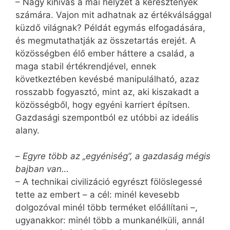
– Nagy kihívás a mai helyzet a keresztények
számára. Vajon mit adhatnak az értékválsággal
küzdő világnak? Példát egymás elfogadására,
és megmutathatják az összetartás erejét. A
közösségben élő ember háttere a család, a
maga stabil értékrendjével, ennek
következtében kevésbé manipulálható, azaz
rosszabb fogyasztó, mint az, aki kiszakadt a
közösségből, hogy egyéni karriert építsen.
Gazdasági szempontból ez utóbbi az ideális
alany.
–
Egyre több az „egyéniség”, a gazdaság mégis
bajban van…
– A technikai civilizáció egyrészt fölöslegessé
tette az embert – a cél: minél kevesebb
dolgozóval minél több terméket előállítani –,
ugyanakkor: minél több a munkanélküli, annál