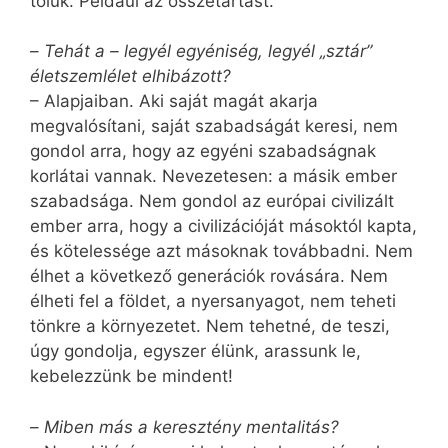
tőlük. Például az összetartást.
–
Tehát a – legyél egyéniség, legyél „sztár”
életszemlélet elhibázott?
– Alapjaiban. Aki saját magát akarja
megvalósítani, saját szabadságát keresi, nem
gondol arra, hogy az egyéni szabadságnak
korlátai vannak. Nevezetesen: a másik ember
szabadsága. Nem gondol az európai civilizált
ember arra, hogy a civilizációját másoktól kapta,
és kötelessége azt másoknak továbbadni. Nem
élhet a következő generációk rovására. Nem
élheti fel a földet, a nyersanyagot, nem teheti
tönkre a környezetet. Nem tehetné, de teszi,
úgy gondolja, egyszer élünk, arassunk le,
kebelezzünk be mindent!
–
Miben más a keresztény mentalitás?