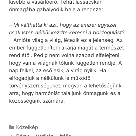
kisebb a vásárlóerő. Tehát lassacskán
önmagába gabalyodik bele a rendszer.
–
Mi válthatta ki azt, hogy az ember egyszer
csak Isten nélkül kezdte keresni a boldogulást?
– Amióta világ a világ, létezik ez a jelenség. Az
ember függetleníteni akarja magát a természet
rendjétől. Pedig nem volna szabad elfelejteni,
hogy van a világnak tőlünk független rendje. A
nap felkel, az eső esik, a virág nyílik. Ha
elfogadjuk a nélkülünk is működő
törvényszerűségeket, megvan a lehetőségünk
arra, hogy harmóniát találjunk önmagunk és a
közösségünk számára.
Kategória
Közelkép