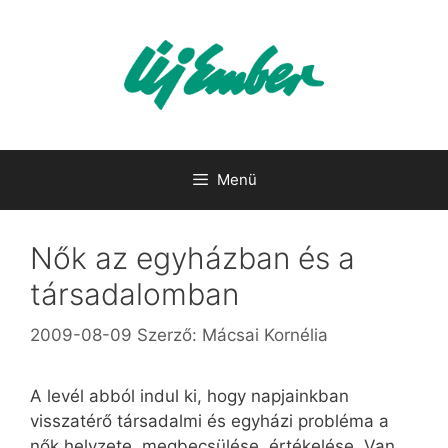
Kilépés
a
tartalomba
Menü
Nők az egyházban és a
társadalomban
2009-08-09
Szerző:
Mácsai Kornélia
A levél abból indul ki, hogy napjainkban
visszatérő társadalmi és egyházi probléma a
nők helyzete, megbecsülése, értékelése. Van