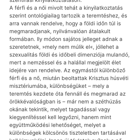
szentírási kinyilatkoztatáson.
A férfi és a női mivolt tehát a kinyilatkoztatás
szerint ontológiailag tartozik a teremtéshez, és
arra vannak rendelve, hogy a földi időn túl is
megmaradjanak, nyilvánvalóan átalakult
formában. Ily módon sajátos jelleget adnak a
szeretetnek, »mely nem múlik el«, jóllehet a
szexualitás földi és időbeli dimenziója mulandó,
mert a nemzéssel és a halállal megjelölt élet
idejére van rendelve. Az egymástól különböző
férfi és a nő, miután beoltattak Krisztus húsvéti
misztériumába, különbségüket – mely a
teremtés kezdete óta fennáll és megmarad az
örökkévalóságban is – már nem a széthúzás
okának tekintik, melyet tagadással vagy
kiegyenlítéssel kell legyőzni, hanem mint
együttműködési lehetőséget, melyet a
különbségek kölcsönös tiszteletben tartásával