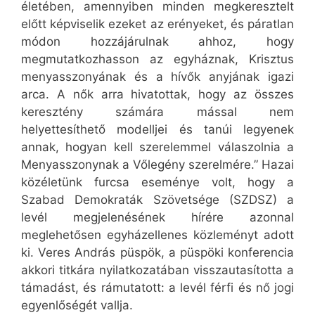
életében, amennyiben minden megkeresztelt
előtt képviselik ezeket az erényeket, és páratlan
módon hozzájárulnak ahhoz, hogy
megmutatkozhasson az egyháznak, Krisztus
menyasszonyának és a hívők anyjának igazi
arca. A nők arra hivatottak, hogy az összes
keresztény számára mással nem
helyettesíthető modelljei és tanúi legyenek
annak, hogyan kell szerelemmel válaszolnia a
Menyasszonynak a Vőlegény szerelmére.” Hazai
közéletünk furcsa eseménye volt, hogy a
Szabad Demokraták Szövetsége (SZDSZ) a
levél megjelenésének hírére azonnal
meglehetősen egyházellenes közleményt adott
ki. Veres András püspök, a püspöki konferencia
akkori titkára nyilatkozatában visszautasította a
támadást, és rámutatott: a levél férfi és nő jogi
egyenlőségét vallja.