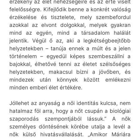
érzékeny az élet nehézségeire és az érte viselt
felelősségre. Kifejlődik benne a konkrét valóság
érzékelése és tisztelete, mely szembefordul
azokkal az elvont dolgokkal, melyek gyakran
mind az egyén, mind a társadalom halálát
jelentik. Végül ő az, aki a legkétségbeejtőbb
helyzetekben – tanúja ennek a múlt és a jelen
történelem – egyedül képes szembeszállni a
bajokkal, élhetővé tenni az életet szélsőséges
helyzetekben, makacsul bízni a jövőben, és
mindezek után könnyek között emlékezni
minden emberi élet értékére.
Jóllehet az anyaság a női identitás kulcsa, nem
hatalmaz föl arra, hogy a nőt csupán a biológiai
szaporodás szempontjából lássuk.” A nők
személyes döntésének körébe utalja a levél a
nők külső hivatásvállalását. „Amikor Máriára