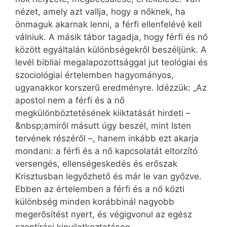
nézet, amely azt vallja, hogy a nőknek, ha
önmaguk akarnak lenni, a férfi ellenfelévé kell
válniuk. A másik tábor tagadja, hogy férfi és nő
között egyáltalán különbségekről beszéljünk. A
levél bibliai megalapozottsággal jut teológiai és
szociológiai értelemben hagyományos,
ugyanakkor korszerű eredményre. Idézzük: „Az
apostol nem a férfi és a nő
megkülönböztetésének kiiktatását hirdeti –
&nbsp;amiről másutt úgy beszél, mint Isten
tervének részéről –, hanem inkább ezt akarja
mondani: a férfi és a nő kapcsolatát eltorzító
versengés, ellenségeskedés és erőszak
Krisztusban legyőzhető és már le van győzve.
Ebben az értelemben a férfi és a nő közti
különbség minden korábbinál nagyobb
megerősítést nyert, és végigvonul az egész