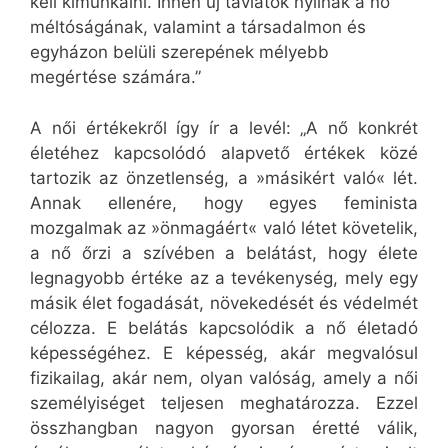
kell kimunkálni. Innen új távlatok nyílnak a nő
méltóságának, valamint a társadalmon és
egyházon belüli szerepének mélyebb
megértése számára.”
A női értékekről így ír a levél: „A nő konkrét
életéhez kapcsolódó alapvető értékek közé
tartozik az önzetlenség, a »másikért való« lét.
Annak ellenére, hogy egyes feminista
mozgalmak az »önmagáért« való létet követelik,
a nő őrzi a szívében a belátást, hogy élete
legnagyobb értéke az a tevékenység, mely egy
másik élet fogadását, növekedését és védelmét
célozza. E belátás kapcsolódik a nő életadó
képességéhez. E képesség, akár megvalósul
fizikailag, akár nem, olyan valóság, amely a női
személyiséget teljesen meghatározza. Ezzel
összhangban nagyon gyorsan éretté válik,