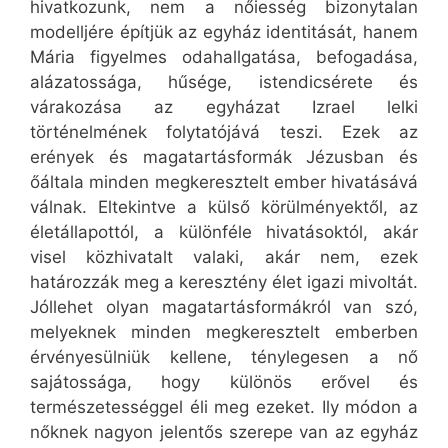
hivatkozunk, nem a nőiesség bizonytalan
modelljére építjük az egyház identitását, hanem
Mária figyelmes odahallgatása, befogadása,
alázatossága, hűsége, istendicsérete és
várakozása az egyházat Izrael lelki
történelmének folytatójává teszi. Ezek az
erények és magatartásformák Jézusban és
őáltala minden megkeresztelt ember hivatásává
válnak. Eltekintve a külső körülményektől, az
életállapottól, a különféle hivatásoktól, akár
visel közhivatalt valaki, akár nem, ezek
határozzák meg a keresztény élet igazi mivoltát.
Jóllehet olyan magatartásformákról van szó,
melyeknek minden megkeresztelt emberben
érvényesülniük kellene, ténylegesen a nő
sajátossága, hogy különös erővel és
természetességgel éli meg ezeket. Ily módon a
nőknek nagyon jelentős szerepe van az egyház