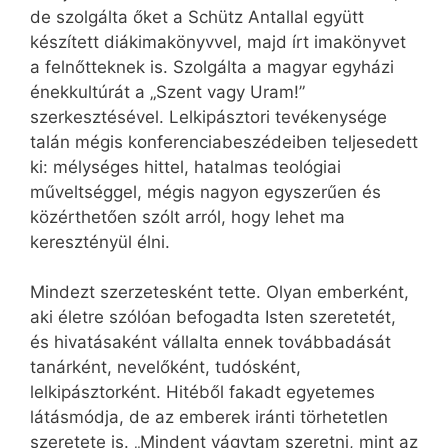
de szolgálta őket a Schütz Antallal együtt
készített diákimakönyvvel, majd írt imakönyvet
a felnőtteknek is. Szolgálta a magyar egyházi
énekkultúrát a „Szent vagy Uram!”
szerkesztésével. Lelkipásztori tevékenysége
talán mégis konferenciabeszédeiben teljesedett
ki: mélységes hittel, hatalmas teológiai
műveltséggel, mégis nagyon egyszerűen és
közérthetően szólt arról, hogy lehet ma
keresztényül élni.
Mindezt szerzetesként tette. Olyan emberként,
aki életre szólóan befogadta Isten szeretetét,
és hivatásaként vállalta ennek továbbadását
tanárként, nevelőként, tudósként,
lelkipásztorként. Hitéből fakadt egyetemes
látásmódja, de az emberek iránti törhetetlen
szeretete is. „Mindent vágytam szeretni, mint az