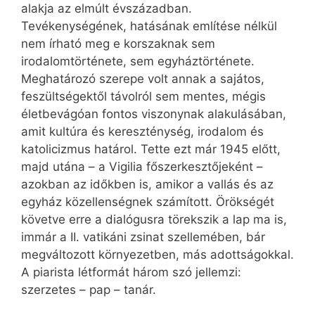
alakja az elmúlt évszázadban.
Tevékenységének, hatásának említése nélkül
nem írható meg e korszaknak sem
irodalomtörténete, sem egyháztörténete.
Meghatározó szerepe volt annak a sajátos,
feszültségektől távolról sem mentes, mégis
életbevágóan fontos viszonynak alakulásában,
amit kultúra és kereszténység, irodalom és
katolicizmus határol. Tette ezt már 1945 előtt,
majd utána – a Vigilia főszerkesztőjeként –
azokban az időkben is, amikor a vallás és az
egyház közellenségnek számított. Örökségét
követve erre a dialógusra törekszik a lap ma is,
immár a II. vatikáni zsinat szellemében, bár
megváltozott környezetben, más adottságokkal.
A piarista létformát három szó jellemzi:
szerzetes – pap – tanár.