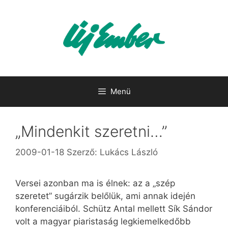
Kilépés
a
tartalomba
Menü
„Mindenkit szeretni…”
2009-01-18
Szerző:
Lukács László
Versei azonban ma is élnek: az a „szép
szeretet” sugárzik belőlük, ami annak idején
konferenciáiból. Schütz Antal mellett Sík Sándor
volt a magyar piaristaság legkiemelkedőbb