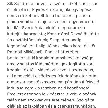
Sík Sándor tanár volt, a szó mindkét klasszikus
értelmében. Egyrészt oktató, aki egy egész
nemzedéket nevelt fel a budapesti piarista
gimnáziumban, majd a szegedi egyetemen (a
kisdiák Szerb Antal életét meghatározta
kettejük kapcsolata; Kosztolányi Dezső őt kérte
fia osztályfőnökének; Szegeden pedig
legendává lett hallgatóinak lelkes köre, élükön
Radnóti Miklóssal). Ennek hátterében
bontakozott ki irodalomtudósi tevékenysége,
amely sajátos látásmóddal gazdagította kora
irodalmi életét. Másrészt viszont pedagógus,
aki a nevelést elsődleges feladatának tartotta:
a magyar cserkészmozgalom páratlanul felívelő
indulása nem kis részben neki köszönhető.
Emellett azonban lelkipásztor is volt, a szónak
talán nem szokványos értelmében. Szolgálta
diákjait az iskolában és a cserkészmunkában,