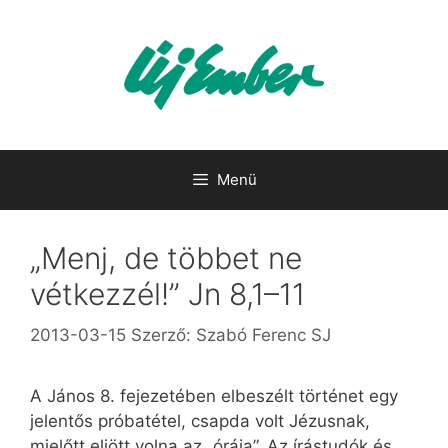
Kilépés
a
tartalomba
Menü
„Menj, de többet ne
vétkezzél!” Jn 8,1–11
2013-03-15
Szerző:
Szabó Ferenc SJ
A János 8. fejezetében elbeszélt történet egy
jelentős próbatétel, csapda volt Jézusnak,
mielőtt eljött volna az „órája”. Az írástudók és