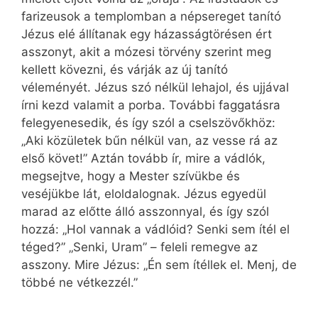
farizeusok a templomban a népsereget tanító
Jézus elé állítanak egy házasságtörésen ért
asszonyt, akit a mózesi törvény szerint meg
kellett kövezni, és várják az új tanító
véleményét. Jézus szó nélkül lehajol, és ujjával
írni kezd valamit a porba. További faggatásra
felegyenesedik, és így szól a cselszövőkhöz:
„Aki közületek bűn nélkül van, az vesse rá az
első követ!” Aztán tovább ír, mire a vádlók,
megsejtve, hogy a Mester szívükbe és
veséjükbe lát, eloldalognak. Jézus egyedül
marad az előtte álló asszonnyal, és így szól
hozzá: „Hol vannak a vádlóid? Senki sem ítél el
téged?” „Senki, Uram” – feleli remegve az
asszony. Mire Jézus: „Én sem ítéllek el. Menj, de
többé ne vétkezzél.”