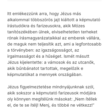
Itt emlékezzünk arra, hogy Jézus más
alkalommal többszörös jajt kiáltott a képmutató
írástudókra és farizeusokra, akik Mózes
tanítószékében ülnek, elviselhetetlen terheket
rónak írásmagyarázataikkal az emberek vállára,
de maguk nem teljesítik azt, ami a legfontosabb
a törvényben: az igazságosságot, az
irgalmasságot és a hűséget. Ismét másutt
Jézus kijelentette: a vámosok és az utcanők,
akik bűnbánatot tartottak, megelőzik e
képmutatókat a mennyek országában.
Jézus figyelmeztetése mindnyájunknak szól,
akik sokszor a képmutató farizeusok módjára
oly könnyen megítélünk másokat: „Nem ítéllek
el, de te se ítélj! Menj, és többé ne vétkezz!”