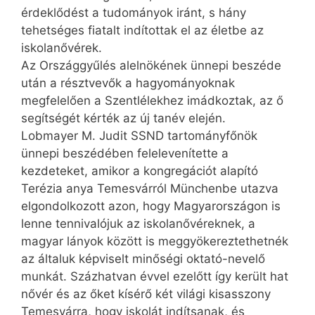
érdeklődést a tudományok iránt, s hány
tehetséges fiatalt indítottak el az életbe az
iskolanővérek.
Az Országgyűlés alelnökének ünnepi beszéde
után a résztvevők a hagyományoknak
megfelelően a Szentlélekhez imádkoztak, az ő
segítségét kérték az új tanév elején.
Lobmayer M. Judit SSND tartományfőnök
ünnepi beszédében felelevenítette a
kezdeteket, amikor a kongregációt alapító
Terézia anya Temesvárról Münchenbe utazva
elgondolkozott azon, hogy Magyarországon is
lenne tennivalójuk az iskolanővéreknek, a
magyar lányok között is meggyökereztethetnék
az általuk képviselt minőségi oktató-nevelő
munkát. Százhatvan évvel ezelőtt így került hat
nővér és az őket kísérő két világi kisasszony
Temesvárra, hogy iskolát indítsanak, és