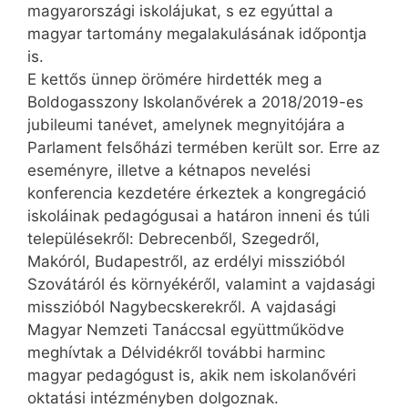
magyarországi iskolájukat, s ez egyúttal a
magyar tartomány megalakulásának időpontja
is.
E kettős ünnep örömére hirdették meg a
Boldogasszony Iskolanővérek a 2018/2019-es
jubileumi tanévet, amelynek megnyitójára a
Parlament felsőházi termében került sor. Erre az
eseményre, illetve a kétnapos nevelési
konferencia kezdetére érkeztek a kongregáció
iskoláinak pedagógusai a határon inneni és túli
településekről: Debrecenből, Szegedről,
Makóról, Budapestről, az erdélyi misszióból
Szovátáról és környékéről, valamint a vajdasági
misszióból Nagybecskerekről. A vajdasági
Magyar Nemzeti Tanáccsal együttműködve
meghívtak a Délvidékről további harminc
magyar pedagógust is, akik nem iskolanővéri
oktatási intézményben dolgoznak.