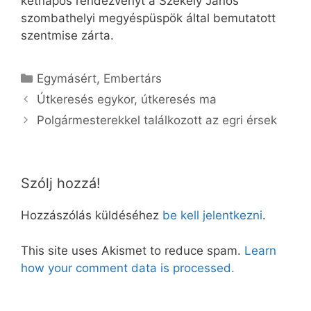
kétnapos rendezvényt a Székely János
szombathelyi megyéspüspök által bemutatott
szentmise zárta.
Kategória
Egymásért
,
Embertárs
Útkeresés egykor, útkeresés ma
Polgármesterekkel találkozott az egri érsek
Szólj hozzá!
Hozzászólás küldéséhez
be kell jelentkezni
.
This site uses Akismet to reduce spam.
Learn
how your comment data is processed.