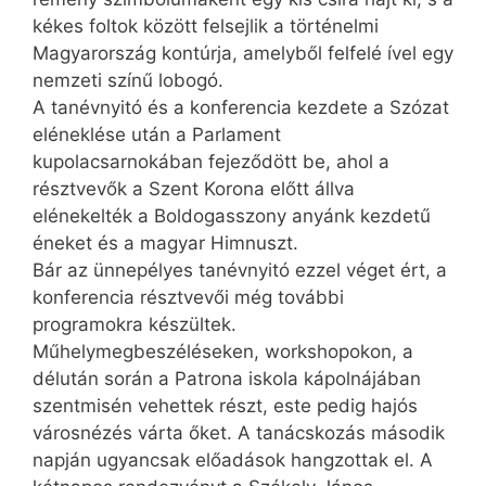
kékes foltok között felsejlik a történelmi
Magyarország kontúrja, amelyből felfelé ível egy
nemzeti színű lobogó.
A tanévnyitó és a konferencia kezdete a Szózat
eléneklése után a Parlament
kupolacsarnokában fejeződött be, ahol a
résztvevők a Szent Korona előtt állva
elénekelték a Boldogasszony anyánk kezdetű
éneket és a magyar Himnuszt.
Bár az ünnepélyes tanévnyitó ezzel véget ért, a
konferencia résztvevői még további
programokra készültek.
Műhelymegbeszéléseken, workshopokon, a
délután során a Patrona iskola kápolnájában
szentmisén vehettek részt, este pedig hajós
városnézés várta őket. A tanácskozás második
napján ugyancsak előadások hangzottak el. A