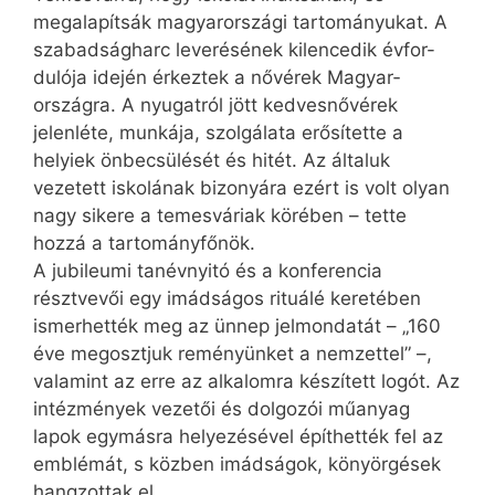
megalapítsák magyarországi tartományukat. A
szabadságharc leverésének kilencedik évfor-
dulója idején érkeztek a nővérek Magyar­­
országra. A nyugatról jött kedvesnővérek
jelenléte, munkája, szolgálata erősítette a
helyiek önbecsülését és hitét. Az általuk
vezetett iskolának bizonyára ezért is volt olyan
nagy sikere a temesváriak körében – tette
hozzá a tartományfőnök.
A jubileumi tanévnyitó és a konferencia
résztvevői egy imádságos rituálé keretében
ismerhették meg az ünnep jelmondatát – „160
éve megosztjuk reményünket a nemzettel” –,
valamint az erre az alkalomra készített logót. Az
intézmények vezetői és dolgozói műanyag
lapok egymásra helyezésével építhették fel az
emblémát, s közben imádságok, könyörgések
hangzottak el.