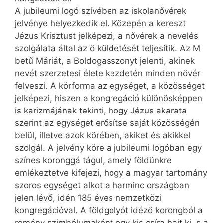
A jubileumi logó szívében az iskolanővérek
jelvénye helyezkedik el. Közepén a kereszt
Jézus Krisztust jelképezi, a nővérek a nevelés
szolgálata által az ő küldetését teljesítik. Az M
betű Máriát, a Boldogasszonyt jelenti, akinek
nevét szerzetesi élete kezdetén minden nővér
felveszi. A körforma az egységet, a közösséget
jelképezi, hiszen a kongregáció különösképpen
is karizmájának tekinti, hogy Jézus akarata
szerint az egységet erősítse saját közösségén
belül, illetve azok körében, akiket és akikkel
szolgál. A jelvény köre a jubileumi logóban egy
színes koronggá tágul, amely földünkre
emlékeztetve kifejezi, hogy a magyar tartomány
szoros egységet alkot a harminc országban
jelen lévő, idén 185 éves nemzetközi
kongregációval. A földgolyót idéző korongból a
remény szimbólumaként egy kis csíra hajt ki, s a