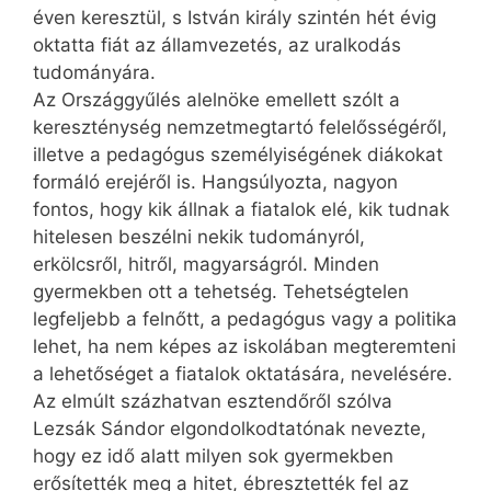
éven keresztül, s István király szintén hét évig
oktatta fiát az államvezetés, az uralkodás
tudományára.
Az Országgyűlés alelnöke emellett szólt a
kereszténység nemzetmegtartó felelősségéről,
illetve a pedagógus személyiségének diákokat
formáló erejéről is. Hangsúlyozta, nagyon
fontos, hogy kik állnak a fiatalok elé, kik tudnak
hitelesen beszélni nekik tudományról,
erkölcsről, hitről, magyarságról. Minden
gyermekben ott a tehetség. Tehetségtelen
legfeljebb a felnőtt, a pedagógus vagy a politika
lehet, ha nem képes az iskolában megteremteni
a lehetőséget a fiatalok oktatására, nevelésére.
Az elmúlt százhatvan esztendőről szólva
Lezsák Sándor elgondolkodtatónak nevezte,
hogy ez idő alatt milyen sok gyermekben
erősítették meg a hitet, ébresztették fel az