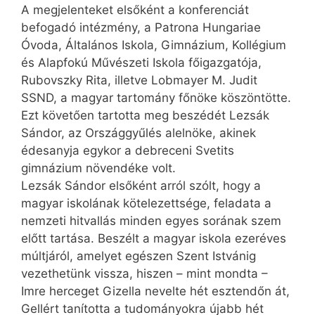
A megjelenteket elsőként a konferenciát
befogadó intézmény, a Patrona Hungariae
Óvoda, Általános Iskola, Gimnázium, Kollégium
és Alapfokú Művészeti Iskola főigazgatója,
Rubovszky Rita, illetve Lobmayer M. Judit
SSND, a magyar tartomány főnöke köszöntötte.
Ezt követően tartotta meg beszédét Lezsák
Sándor, az Országgyűlés alelnöke, akinek
édesanyja egykor a debreceni Svetits
gimnázium növendéke volt.
Lezsák Sándor elsőként arról szólt, hogy a
magyar iskolának kötelezettsége, feladata a
nemzeti hitvallás minden egyes sorának szem
előtt tartása. Beszélt a magyar iskola ezeréves
múltjáról, amelyet egészen Szent Istvánig
vezethetünk vissza, hiszen – mint mondta –
Imre herceget Gizella nevelte hét esztendőn át,
Gellért tanította a tudományokra újabb hét