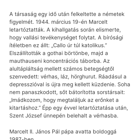
A társaság egy idő után felkeltette a németek
figyelmét. 1944. március 19-én Marcelt
letartóztatták. A kihallgatás során elismerte,
hogy vallási tevékenységet folytat. A bírósági
ítéletben ez állt: „Callo úr túl katolikus.”
Elszállították a gothai börtönbe, majd a
mauthauseni koncentrációs táborba. Az
alultápláltság mellett számos betegségtől
szenvedett: vérhas, láz, hörghurut. Ráadásul a
depresszióval is újra meg kellett küzdenie. Soha
nem panaszkodott, sőt bátorította sorstársait:
„Imádkozom, hogy megtaláljuk az erőnket a
kitartáshoz.” Épp egy évvel letartóztatása után,
Szent József ünnepén belehalt a vérhasba.
Marcelt II. János Pál pápa avatta boldoggá
1987-ben.