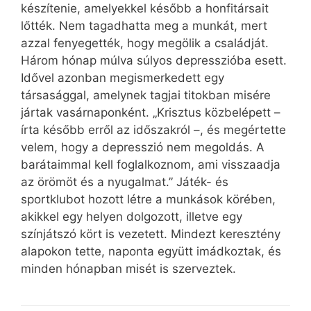
készítenie, amelyekkel később a honfitársait
lőtték. Nem tagadhatta meg a munkát, mert
azzal fenyegették, hogy megölik a családját.
Három hónap múlva súlyos depresszióba esett.
Idővel azonban megismerkedett egy
társasággal, amelynek tagjai titokban misére
jártak vasárnaponként. „Krisztus közbelépett –
írta később erről az időszakról –, és megértette
velem, hogy a depresszió nem megoldás. A
barátaimmal kell foglalkoznom, ami visszaadja
az örömöt és a nyugalmat.” Játék- és
sportklubot hozott létre a munkások körében,
akikkel egy helyen dolgozott, illetve egy
színjátszó kört is vezetett. Mindezt keresztény
alapokon tette, naponta együtt imádkoztak, és
minden hónapban misét is szerveztek.