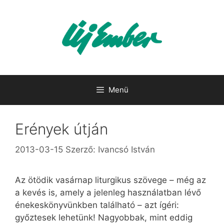
Kilépés
a
tartalomba
Menü
Erények útján
2013-03-15
Szerző:
Ivancsó István
Az ötödik vasárnap liturgikus szövege – még az
a kevés is, amely a jelenleg használatban lévő
énekeskönyvünkben található – azt ígéri:
győztesek lehetünk! Nagyobbak, mint eddig