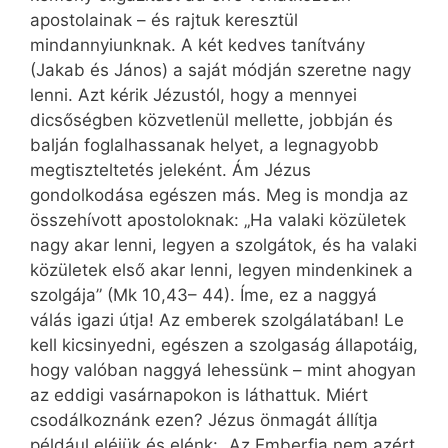
apostolainak – és rajtuk keresztül
mindannyiunknak. A két kedves tanítvány
(Jakab és János) a saját módján szeretne nagy
lenni. Azt kérik Jézustól, hogy a mennyei
dicsőségben közvetlenül mellette, jobbján és
balján foglalhassanak helyet, a legnagyobb
megtiszteltetés jeleként. Ám Jézus
gondolkodása egészen más. Meg is mondja az
összehívott apostoloknak: „Ha valaki közületek
nagy akar lenni, legyen a szolgátok, és ha valaki
közületek első akar lenni, legyen mindenkinek a
szolgája” (Mk 10,43– 44). Íme, ez a naggyá
válás igazi útja! Az emberek szolgálatában! Le
kell kicsinyedni, egészen a szolgaság állapotáig,
hogy valóban naggyá lehessünk – mint ahogyan
az eddigi vasárnapokon is láthattuk. Miért
csodálkoznánk ezen? Jézus önmagát állítja
például eléjük és elénk: „Az Emberfia nem azért