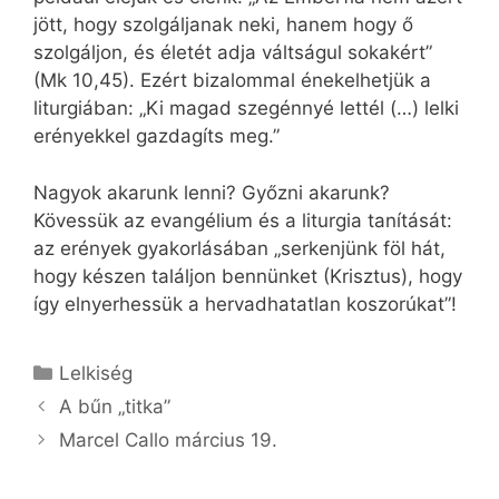
jött, hogy szolgáljanak neki, hanem hogy ő
szolgáljon, és életét adja váltságul sokakért”
(Mk 10,45). Ezért bizalommal énekelhetjük a
liturgiában: „Ki magad szegénnyé lettél (…) lelki
erényekkel gazdagíts meg.”
Nagyok akarunk lenni? Győzni akarunk?
Kövessük az evangélium és a liturgia tanítását:
az erények gyakorlásában „serkenjünk föl hát,
hogy készen találjon bennünket (Krisztus), hogy
így elnyerhessük a hervadhatatlan koszorúkat”!
Kategória
Lelkiség
A bűn „titka”
Marcel Callo március 19.