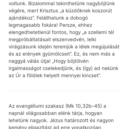
voltunk. Bizalommal tekinthetünk nagyböjtünk
végére, mert Krisztus „a küzdőknek koszorút
ajándékoz”. Felállhatunk a dobogó
legmagasabb fokára! Persze, ehhez
elengedhetetlenül fontos, hogy „a szellemi tél
megpróbáltatásait elszenvedvén, lelki
virágzásunk idején teremjük a lélek megújulását
és az erények gyümölcseit”. Ez, és nem más a
naggyá válás útja! „Hogy böjtölvén
irgalmasságot cselekedjünk, és (így) ad nekünk
az Úr a földiek helyett mennyei kincset”.
Az evangéliumi szakasz (Mk 10,32b–45) a
napnál világosabban elénk tárja, hogyan
lehetünk nagyok. Jézus határozott és nagyon
kemény eligazítást ad erre vonatkozóan