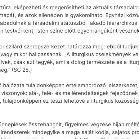
túra leképezheti és megerősítheti az aktuális társadalo
magát, és azok ellenében is gyakorolható. Egyházi köz
lszabadulnak a társadalmi státuszból fakadó hierarchikus
n testvérként, Isten színe előtt egyenrangúként veszne
or szilárd szerepszerkezet határozza meg: ebből tudju
vagy mikor hallgassanak. „A liturgikus cselekmények v
ívek, csak azt tegyék, ami a dolog természete és a litur
eg.” (SC 28.)
ó hálózata tulajdonképpen értelemhordozó jelszerkezet
viszonyok: alá-, felé- és mellérendeltségek fejeződnek k
, tulajdonképpen ez teszi lehetővé a liturgikus közöss
ünneplések összehangolt, figyelmes végzése híján mélt
endszerek mindegyike a maga saját kódja, sajátos progr