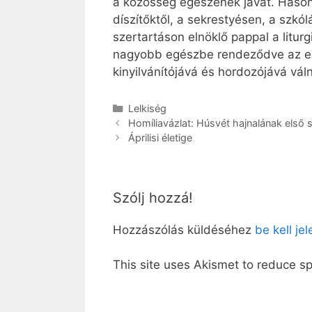
a közösség egészének javát. Hasonló
díszítőktől, a sekrestyésen, a szkó
szertartáson elnöklő pappal a litur
nagyobb egészbe rendeződve az eg
kinyilvánítójává és hordozójává vál
Kategória
Lelkiség
Homíliavázlat: Húsvét hajnalának első 
Áprilisi életige
Szólj hozzá!
Hozzászólás küldéséhez
be kell je
This site uses Akismet to reduce 