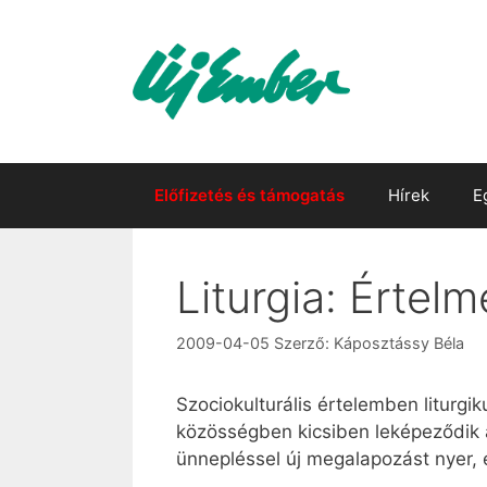
Kilépés
a
tartalomba
Előfizetés és támogatás
Hírek
E
Liturgia: Értel
2009-04-05
Szerző:
Káposztássy Béla
Szociokulturális értelemben liturgiku
közösségben kicsiben leképeződik a
ünnepléssel új megalapozást nyer, 