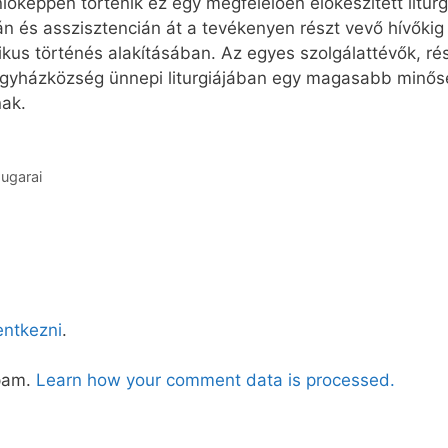
képpen történik ez egy megfelelően előkészített liturgi
lán és asszisztencián át a tevékenyen részt vevő hívők
gikus történés alakításában. Az egyes szolgálattévők, ré
yházközség ünnepi liturgiájában egy magasabb minősé
nak.
sugarai
lentkezni
.
spam.
Learn how your comment data is processed.