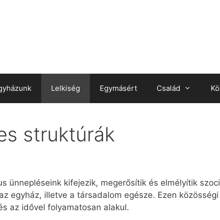
gyházunk
Lelkiség
Egymásért
Család
Kö
mes struktúrák
s ünnepléseink kifejezik, megerősítik és elmélyítik szoci
z egyház, illetve a társadalom egésze. Ezen közösségi
és az idővel folyamatosan alakul.