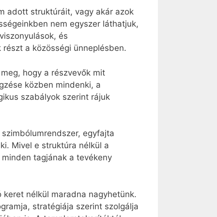
m adott struktúráit, vagy akár azok
össégeinkben nem egyszer láthatjuk,
 viszonyulások, és
k részt a közösségi ünneplésben.
k meg, hogy a részvevők mit
égzése közben mindenki, a
gikus szabályok szerint rájuk
, szimbólumrendszer, egyfajta
i. Mivel e struktúra nélkül a
ég minden tagjának a tevékeny
ó keret nélkül maradna nagyhetünk.
amja, stratégiája szerint szolgálja