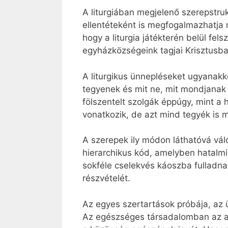
A liturgiában megjelenő szerepstruk
ellentéteként is megfogalmazhatja 
hogy a liturgia játékterén belül fe
egyházközségeink tagjai Krisztusba
A liturgikus ünnepléseket ugyanakk
tegyenek és mit ne, mit mondjanak 
fölszentelt szolgák éppúgy, mint a h
vonatkozik, de azt mind tegyék is m
A szerepek ily módon láthatóvá vál
hierarchikus kód, amelyben hatalmi 
sokféle cselekvés káoszba fulladna
részvételét.
Az egyes szertartások próbája, az 
Az egészséges társadalomban az alr