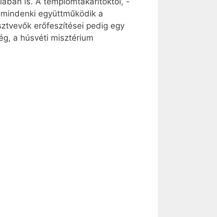
ában is. A templomtakarítóktól, -
ig mindenki együttműködik a
sztvevők erőfeszítései pedig egy
g, a húsvéti misztérium