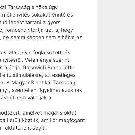
kai Társaság elnöke úgy
rmékenyítés sokakat érintő és
tud lépést tartani a gyors
 fontosnak tartja azt is, hogy
a, de semmiképpen sem elítélve az
i alapjaival foglalkozott, és
nyítésről. Véleménye szerint
jánlja. Roj­ko­vich Bernadette
is túlstimulálásra, az esetleges
e. A Magyar Bioetikai Társaság
ányt, szenteljen figyelmet azoknak
ásból nem vállalják a
ódszert, amelyet maga is oktat.
ba került köztük, amikor megfogant
-oktatóként segíti.