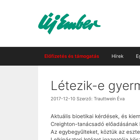
Kilépés
a
tartalomba
Előfizetés és támogatás
Hírek
E
Létezik-e gyer
2017-12-10
Szerző:
Trauttwein Éva
Aktuális bioetikai kérdések, és ki
Creighton-tanácsadó előadásának 
Az egybegyűlteket, köztük az eszte
Lelkipásztori Intézet igazgatója kös