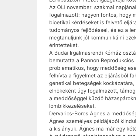
Az OLI novemberi szakmai napjának 
fogalmazott: nagyon fontos, hogy 
bioetikai kérdéseket is felvető eljá
tudományos fejlődéssel, és ez a le
megtanuljunk jól kommunikálni eze
érintetteket.
A Budai Irgalmasrendi Kórház osztá
bemutatta a Pannon Reprodukciós In
problematikus, hogy meddőség eseté
felhívta a figyelmet az eljárásból f
genetikai betegségek kockázatára, 
elnökeként úgy fogalmazott, támoga
a meddőséggel küzdő házaspároknak
lombikkezeléseket.
Dervarics-Boros Ágnes a meddőség 
Ágnes személyes példájából kiindul
a kislányuk. Ágnes ma már egy kété