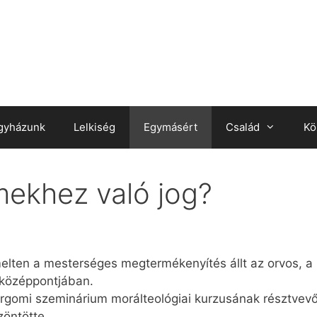
gyházunk
Lelkiség
Egymásért
Család
Kö
mekhez való jog?
emelten a mesterséges megtermékenyítés állt az orvos, a
középpontjában.
rgomi szeminárium morálteológiai kurzusának résztvevő
zöntötte.