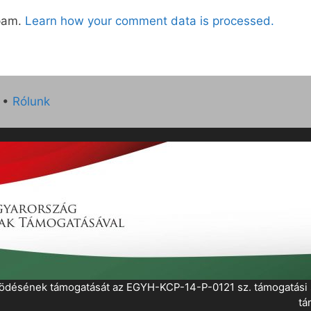
spam.
Learn how your comment data is processed.
•
Rólunk
működésének támogatását az EGYH-KCP-14-P-0121 sz. támogatás
tá