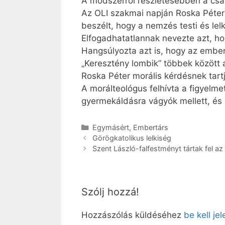
A módszerről részletesebben a csa­
Az OLI szakmai napján Roska Péter 
beszélt, hogy a nemzés testi és lel
Elfogadhatatlannak nevezte azt, ho
Hangsúlyozta azt is, hogy az ember
„Keresztény lombik” többek között a
Roska Péter morális kérdésnek tartja
A morálteológus felhívta a figyelmet
gyermekáldásra vágyók mellett, és
Kategória
Egymásért
,
Embertárs
Görögkatolikus lelkiség
Szent László-falfestményt tártak fel 
Szólj hozzá!
Hozzászólás küldéséhez
be kell je