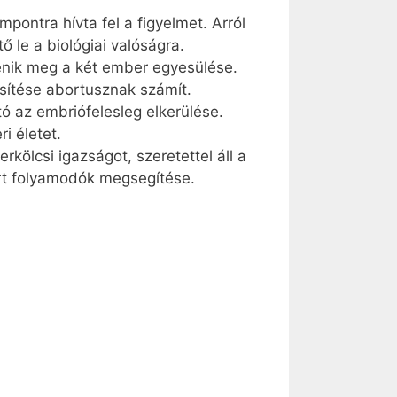
ontra hívta fel a figyelmet. Arról
 le a biológiai valóságra.
ténik meg a két ember egyesülése.
sítése abortusznak számít.
ó az embriófelesleg elkerülése.
i életet.
rkölcsi igazságot, szeretettel áll a
rt folyamodók megsegítése.