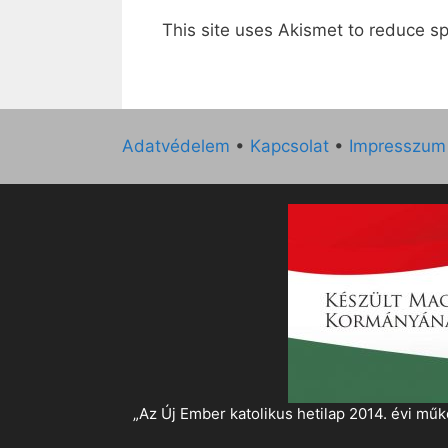
This site uses Akismet to reduce 
Adatvédelem
•
Kapcsolat
•
Impresszum
„Az Új Ember katolikus hetilap 2014. évi 