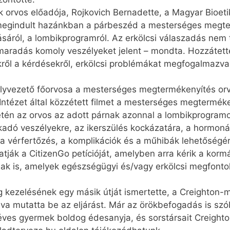
orvos előadója, Rojkovich Bernadette, a Magyar Bioeti
megindult hazánkban a párbeszéd a mesterséges megte
rásáról, a lombikprogramról. Az erkölcsi válaszadás nem 
maradás komoly veszélyeket jelent – mondta. Hozzátette,
kről a kérdésekről, erkölcsi problémákat megfogalmazv
lyvezető főorvosa a mesterséges megtermékenyítés orvos
tézet által közzétett filmet a mesterséges megterméke
n az orvos az adott párnak azonnal a lombikprogramot a
akadó veszélyekre, az ikerszülés kockázatára, a hormonál
a vérfertőzés, a komplikációk és a műhibák lehetőségér
tják a CitizenGo petícióját, amelyben arra kérik a korm
 is, amelyek egész­ségügyi és/vagy erkölcsi megfontol
kezelésének egy másik útját ismertette, a Creighton-m
va mutatta be az eljárást. Már az örökbefogadás is szó
ves gyermek boldog édesanyja, és sorstársait Creighton