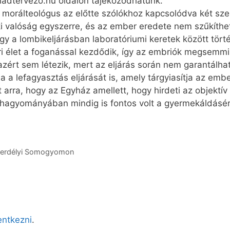
lad­tervezo.hu oldalon tájékozódhatunk.
morálteológus az előtte szólókhoz kapcsolódva két szemp
ki valóság egyszerre, és az ember eredete nem szűkíthető
gy a lombikeljárásban laboratóriumi keretek között tör
i élet a foganással kezdődik, így az embriók megsemmi
zért sem létezik, mert az eljárás során nem garantálhat
 a lefagyasztás eljárását is, amely tárgyiasítja az ember
 arra, hogy az Egyház amellett, hogy hirdeti az objektív e
 hagyományában mindig is fontos volt a gyermekáldásé
az erdélyi Somogyomon
lentkezni
.