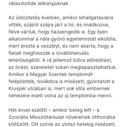
választották lelkiatyjuknak.
Az üldöztetés éveiben, amikor kihallgatásokra
vitték, szájról szájra járt a hír, és imádkozva,
félve vártuk, hogy hazaengedik-e. Egy ilyen
alkalommal a nála gyónó egyetemistát elküldte,
mert érezte a veszélyt, és nem akarta, hogy a
fiatalt megfosszák a továbbtanulás
lehetőségétől. A rá jellemző bölcs előrelátást,
az óvást, szeretetet sokan megtapasztalhattuk.
Amikor a Magyar Szentek templomát
felépítették, továbbra is misézett, gyóntatott a
Kruspér utcában is, mert sok idős embernek
nehezére esett volna az új templomba menni.
Hét évvel ezelőtt – amikor beteg lett – a
Szociális Missziótársulat nővéreinek otthonába
költözött. Ott szinte az utolsó hetekig misézett,