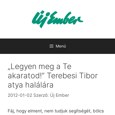
Kilépés
a
tartalomba
Menü
„Legyen meg a Te
akaratod!” Terebesi Tibor
atya halálára
2012-01-02
Szerző:
Új Ember
Fáj, hogy elment, nem tudjuk segítségét, bölcs