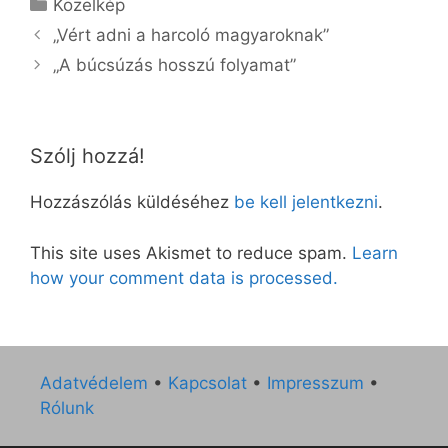
Kategória
Közelkép
„Vért adni a harcoló magyaroknak”
„A búcsúzás hosszú folyamat”
Szólj hozzá!
Hozzászólás küldéséhez
be kell jelentkezni
.
This site uses Akismet to reduce spam.
Learn
how your comment data is processed.
Adatvédelem
•
Kapcsolat
•
Impresszum
•
Rólunk