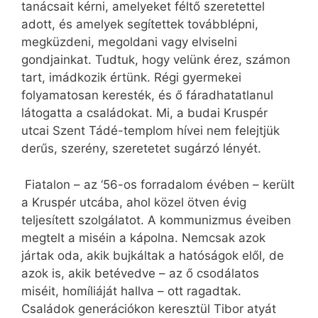
tanácsait kérni, amelyeket féltő szeretettel
adott, és amelyek segítettek továbblépni,
megküzdeni, megoldani vagy elviselni
gondjainkat. Tudtuk, hogy velünk érez, számon
tart, imádkozik értünk. Régi gyermekei
folyamatosan keresték, és ő fáradhatatlanul
látogatta a családokat. Mi, a budai Kruspér
utcai Szent Tádé-templom hívei nem felejtjük
derűs, szerény, szeretetet sugárzó lényét.
Fiatalon – az ‘56-os forradalom évében – került
a Kruspér utcába, ahol közel ötven évig
teljesített szolgálatot. A kommunizmus éveiben
megtelt a miséin a kápolna. Nemcsak azok
jártak oda, akik bujkáltak a hatóságok elől, de
azok is, akik betévedve – az ő csodálatos
miséit, homíliáját hallva – ott ragadtak.
Családok generációkon keresztül Tibor atyát