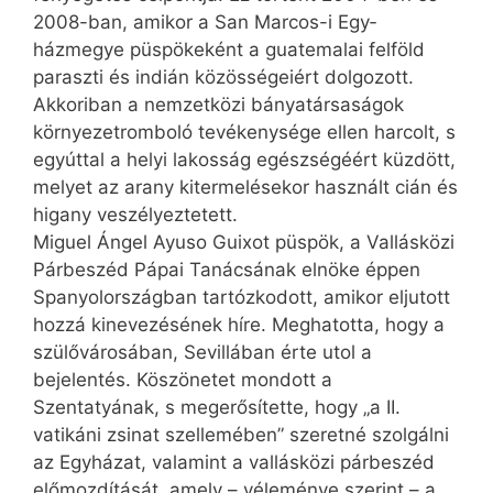
2008-ban, amikor a San Marcos-i Egy­
házmegye püspökeként a guatemalai felföld
paraszti és indián közösségeiért dolgozott.
Akkoriban a nemzetközi bányatársaságok
környezetromboló tevékenysége ellen harcolt, s
egyúttal a helyi lakosság egész­ségéért küzdött,
melyet az arany kitermelésekor használt cián és
higany veszélyeztetett.
Miguel Ángel Ayuso Guixot püspök, a Vallásközi
Párbeszéd Pápai Tanácsának elnöke éppen
Spanyol­országban tartózkodott, amikor eljutott
hozzá kinevezésének híre. Meghatotta, hogy a
szülővárosában, Sevillában érte utol a
bejelentés. Köszönetet mondott a
Szentatyának, s megerősítette, hogy „a II.
vatikáni zsinat szellemében” szeretné szolgálni
az Egyházat, valamint a vallásközi párbeszéd
előmozdítását, amely – véleménye szerint – a