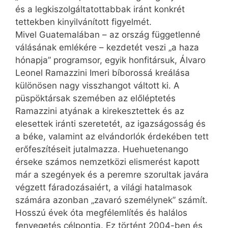
és a legkiszolgáltatottabbak iránt konkrét
tettekben kinyilvánított figyelmét.
Mivel Guatemalában – az ország függetlenné
válásának emlékére – kezdetét veszi „a haza
hónapja” programsor, egyik honfitársuk, Álva­ro
Leonel Ramazzini Imeri bíborossá kreálása
különösen nagy visszhangot váltott ki. A
püspöktársak szemében az előléptetés
Ramazzini atyának a kirekesztettek és az
elesettek iránti szeretetét, az igazságosság és
a béke, valamint az elvándorlók érdekében tett
erőfeszítéseit jutalmazza. Hue­hue­tenango
érseke számos nemzetközi elismerést kapott
már a szegények és a peremre szorultak javára
végzett fáradozásaiért, a világi hatalmasok
számára azonban „zavaró személynek” számít.
Hosszú évek óta megfélemlítés és halálos
fenyegetés célpontja. Ez történt 2004-ben és