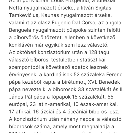
Az angol Michael Louis Fitzgerald, a tunéziai
Nefta nyugalmazott érseke, a litván Sigitas
Tamkevičius, Kaunas nyugalmazott érseke,
valamint az olasz Eugenio Dal Corso, az angolai
Benguela nyugalmazott püspöke szintén felölti
a bíborvörös öltözetet, ellenben a következő
konklávén már egyikük sem lesz választó.
Az októberi konzisztórium után a 128 tagú
választó bíborosi testületben statisztikai
szempontból a következő adatok lesznek
érvényesek: a kardinálisok 52 százaléka Ferenc
pápa kezéből kapta a birétumot, XVI. Benedek
pápa nevezte ki a bíborosok 33 százalékát és II.
János Pál pápa a főpapok 15 százalékát. 55
európai, 23 latin-amerikai, 10 észak-amerikai,
17 afrikai, 16 ázsiai és 4 óceániai bíboros lesz.
A konzisztórium után néhány nappal a választó
bíborosok száma, amely most meghaladja a