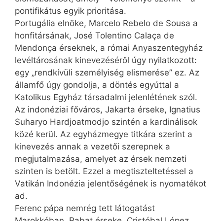
pon­tifikátus egyik prioritása.
Portugália elnöke, Marcelo Rebelo de Sousa a
honfitársának, José Tolen­tino Calaça de
Mendonça érseknek, a római Anyaszentegyház
levéltárosának kinevezéséről úgy nyilatkozott:
egy „rendkívüli személyiség elismerése” ez. Az
államfő úgy gondolja, a döntés egyúttal a
Katolikus Egyház társadalmi jelenlétének szól.
Az indonéziai főváros, Jakarta érseke, Ignatius
Suharyo Hardjoat­mod­jo szintén a kardinálisok
közé kerül. Az egyházmegye titkára szerint a
kinevezés annak a vezetői szerepnek a
megjutalmazása, amelyet az érsek nemzeti
szinten is betölt. Ezzel a megtiszteltetéssel a
Vatikán Indonézia jelentőségének is nyomatékot
ad.
Ferenc pápa nemrég tett látogatást
Marokkóban. Rabat érseke, Cristóbal López