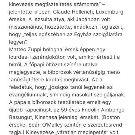
kinevezés megtiszteltetés számomra” –
jelentette ki Jean-Claude Hollerich, Luxemburg
érseke. A jezsuita atya, aki Japánban volt
misszionárius, hozzátette, imádkozni fog azért,
hogy „teljes egészében az Egyház szolgálatára
legyen”.
Matteo Zuppi bolognai érsek éppen egy
lourdes-i zarándokúton volt, amikor értesült a
hírről. A főpapi öltözet színére utalva
megjegyezte, a bíborosok vértanúságig menő
tanúságtételre kaptak meghívást. Az a
feladatuk, hogy „jóságos tanúi legyenek az
evangéliumnak”, s mindig másokat szolgáljanak.
A pápa a bíborosok testületébe emelt egy
újabb kapucinust, az 59 éves Fridolin Ambongo
Besungut, Kin­s­hasa jelenlegi érsekét. (Boston
érseke, Seán O’Malley szintén e szerzetesrend
tagja.) Kinevezése „váratlan meglepetés” volt