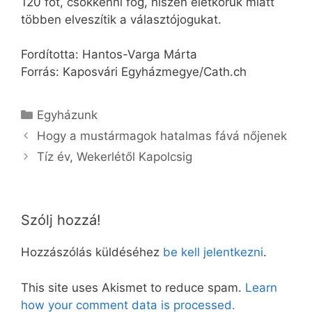
120 főt, csökkenni fog, hiszen életkoruk miatt
többen elveszítik a választójogukat.
Fordította: Hantos-Varga Márta
Forrás: Kaposvári Egyházmegye/Cath.ch
Kategória
Egyházunk
Hogy a mustármagok hatalmas fává nőjenek
Tíz év, Wekerlétől Kapolcsig
Szólj hozzá!
Hozzászólás küldéséhez
be kell jelentkezni
.
This site uses Akismet to reduce spam.
Learn
how your comment data is processed.