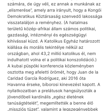
számára, de úgy véli, ez annak a munkának az
„elismerése”, amely arra irányult, hogy a Kongói
Demokratikus Köztársaság szenvedő lakossága
visszataláljon a reményhez. (A hatalmas
területű közép-afrikai állam számos politikai,
gazdasági, intézményi és egészségügyi
kihívással küzd. A Katolikus Egyház határozott
kiállása és morális tekintélye nélkül az
országban, ahol 43,2 millió katolikus él, nem
indulhatott volna el a politikai konszolidáció.)
A kubai püspöki konferencia közleményben
osztotta meg afeletti örömét, hogy Juan de la
Caridad García Rodríguez, aki 2016 óta
Havanna érseke, bíborosi kinevezést kapott. A
nyilatkozatban a prelátusok hangsúlyozták a
jövendőbeli kardinális „egész életének
tanúságtételét”, megemlítették a benne élő
„missziós tüzet”, valamint a legszegényebbek