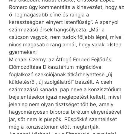
Romero úgy kommentálta a kinevezést, hogy az
ő „legmagasabb címe és rangja a
keresztségben elnyert istenfiúság”. A spanyol
származású érsek hangsúlyozta: „Már a
csúcson vagyok, nem tudok följebb lépni, mivel
nincs magasabb rang annál, hogy valaki »Isten
gyermeke«.”
Michael Czerny, az Átfogó Emberi Fejlődés
Előmozdítása Dikasztérium migrációval
foglalkozó szekciójának titkárhelyettese „új
küldetésről, új szolgálatról” beszélt. A cseh
származású kanadai pap neve a konzisztórium
bejelentésekor igazi meglepetést keltett, mivel
jelenleg nem olyan tisztséget tölt be, amely
hagyományosan bíborosi birétum elnyerésével
jár, sőt nem is püspök. Püspökké szentelését
még a konzisztórium előtt megtartják.