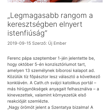
„Legmagasabb rangom a
keresztségben elnyert
istenfiúság”
2019-09-15
Szerző:
Új Ember
Ferenc pápa szeptember 1-jén jelentette be,
hogy október 5-én konzisztóriumot tart,
amelyen 13 személynek bíborosi kalapot ad.
Közülük tíz főpásztor lesz választó a következő
konklávén. A Cath.ch svájci katolikus portál –
más hírügynökségek anyagait felhasználva – a
kinevezettek, valamint környezetük első
reakcióját szemlézte.
„Nagy örömöt jelent a Szentatya bizalma! A