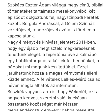
Szokács Eszter Ádám világgá megy című, bibliai
történeteket tartalmazó mesekönyvéből két
epizódot dolgoztunk fel, nagyszínpadi keretek
között. Borgula Andrással, a Gólem Színház
vezetőjével, rendezőjével azóta is töretlen a
kapcsolatunk.
Nagy élményt és kihívást jelentett 2011-ben,
hogy egy újabb megtisztelő megkeresésnek
tehettünk eleget: a hipertónia éve alkalmából
egy bábfilmforgatásra kértek föl bennünket, a
bábokat mi magunk készítettük el. Ezzel
járulhattunk hozzá a magas vérnyomás elleni
küzdelemhez. A felvételek Lelkes-Mérő család
néven megtalálhatók az interneten.
Büszkék vagyunk arra is, hogy Wekerlét, ezt a
nagyon kedves, szeretni való, kuckósan
összetartó közösséget már kétszer
megajándékoztuk egy-egy bábos meseúttal,