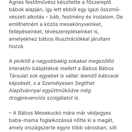
Ágnes festőművész készítette a főszereplő
bábok alapján, így lett ebből egy igazi össz­mű­
vészeti alkotás – báb, festmény és irodalom. De
említhetném a közös mesekönyveinket,
fellépéseinket, tévészerepléseinket is,
amelyekhez bábos illusztrációkkal járultam
hozzá.
A piciktől a nagyobbakig sokakat megszólító
interaktív bábjátékok mellett a Babos Bábos
Társulat sok egyebet is vállal: leendő bábosok
képzését, s a Személyesen Segíthet
Alapítvánnyal együttműködve még
drogprevenciós szolgálatot is.
– A Bábos Mesekuckó mára már védjegyes
baba-mama foglalkozássá nőtte ki a magát,
amely országszerte egyre több városban, sőt