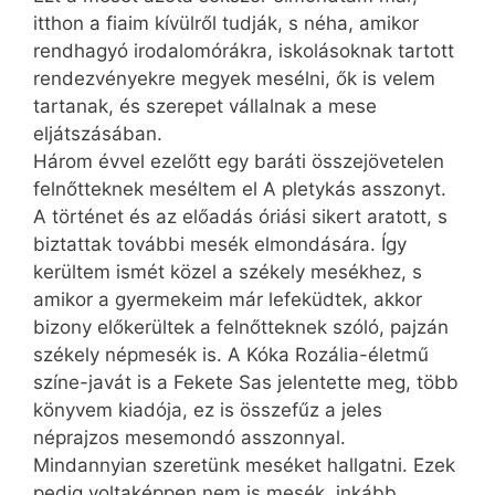
itthon a fiaim kívülről tudják, s néha, amikor
rendhagyó irodalomórákra, iskolásoknak tartott
rendezvényekre megyek mesélni, ők is velem
tartanak, és szerepet vállalnak a mese
eljátszásában.
Három évvel ezelőtt egy baráti összejövetelen
felnőtteknek meséltem el A pletykás asszonyt.
A történet és az előadás óriási sikert aratott, s
biztattak további mesék elmondására. Így
kerültem ismét közel a székely mesékhez, s
amikor a gyermekeim már lefeküdtek, akkor
bizony előkerültek a felnőtteknek szóló, pajzán
székely népmesék is. A Kóka Rozália-életmű
színe-javát is a Fekete Sas jelentette meg, több
könyvem kiadója, ez is összefűz a jeles
néprajzos mesemondó asszonnyal.
Mindannyian szeretünk meséket hallgatni. Ezek
pedig voltaképpen nem is mesék, inkább