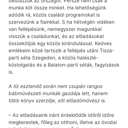
beutazzuk az országot. Persze nem csak a
munka köt össze minket. Ha lehetőségünk
adódik rá, közös családi programokat is
szervezünk a fiainkkal. S ha hétvégén vidéken
van fellépésünk, nemegyszer magunkkal
visszük a családunkat, és az előadásokat
összekötjük egy közös kirándulással. Kedves
emlékeim közé tartozik a fellépés utáni Tisza-
parti séta Szegeden, a közös halászlé-
kóstolgatás és a Balaton-parti séták, fagyizások
is.
A tíz esztendő során nem csupán rangos
bábművészeti munkák gazdája lett, hanem
több könyv szerzője, sőt előadóművész is.
– Az előadásaink iránt érdeklődők időről időre
megkerestek, főleg az otthoni, illetve az óvodai