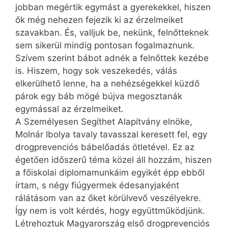
jobban megértik egymást a gyerekekkel, hiszen
ők még nehezen fejezik ki az érzelmeiket
szavakban. És, valljuk be, nekünk, felnőtteknek
sem sikerül mindig pontosan fogalmaznunk.
Szívem szerint bábot adnék a felnőttek kezébe
is. Hiszem, hogy sok veszekedés, válás
elkerülhető lenne, ha a nehézségekkel küzdő
párok egy báb mögé bújva megosztanák
egymással az érzelmeiket.
A Személyesen Segíthet Alapítvány elnöke,
Molnár Ibolya tavaly tavasszal keresett fel, egy
drogprevenciós bábelőadás ötletével. Ez az
égetően időszerű téma közel áll hozzám, hiszen
a főiskolai diplomamunkáim egyikét épp ebből
írtam, s négy fiúgyermek édesanyjaként
rálátásom van az őket körülvevő veszélyekre.
Így nem is volt kérdés, hogy együttműködjünk.
Létrehoztuk Magyarország első drog­pre­ven­ciós