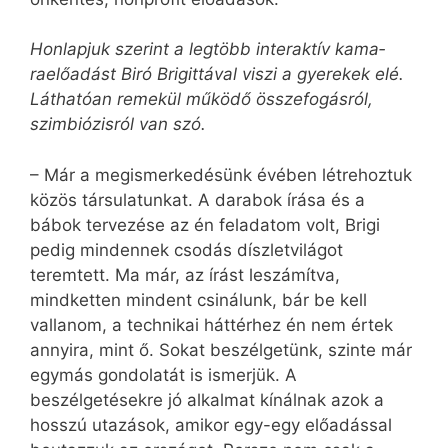
Honlapjuk szerint a legtöbb interaktív kama­
raelőadást Biró Brigittával viszi a gyerekek elé.
Láthatóan remekül működő összefogásról,
szim­biózisról van szó.
– Már a megismerkedésünk évében létrehoztuk
közös társulatunkat. A darabok írása és a
bábok tervezése az én feladatom volt, Brigi
pedig mindennek csodás díszletvilágot
teremtett. Ma már, az írást leszámítva,
mindketten mindent csinálunk, bár be kell
vallanom, a technikai háttérhez én nem értek
annyira, mint ő. Sokat beszélgetünk, szinte már
egymás gondolatát is ismerjük. A
beszélgetésekre jó alkalmat kínálnak azok a
hosszú utazások, amikor egy-egy előadással