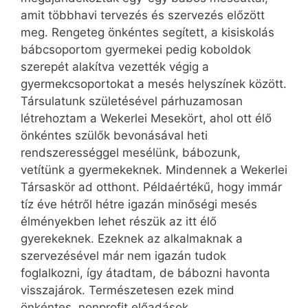
amit többhavi tervezés és szervezés előzött
meg. Rengeteg önkéntes segített, a kisiskolás
bábcsoportom gyermekei pedig koboldok
szerepét alakítva vezették végig a
gyermekcsoportokat a mesés helyszínek között.
Társulatunk születésével párhuzamosan
létrehoztam a Wekerlei Mesekört, ahol ott élő
önkéntes szülők bevonásával heti
rendszerességgel mesélünk, bábozunk,
vetítünk a gyermekeknek. Mindennek a Wekerlei
Társaskör ad otthont. Példaértékű, hogy immár
tíz éve hétről hétre igazán minőségi mesés
élményekben lehet részük az itt élő
gyerekeknek. Ezeknek az alkalmaknak a
szervezésével már nem igazán tudok
foglalkozni, így átadtam, de bábozni havonta
visszajárok. Természetesen ezek mind
önkéntes, nonprofit előadások.