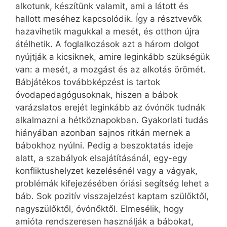
alkotunk, készítünk valamit, ami a látott és
hallott meséhez kapcsolódik. Így a résztvevők
hazavihetik magukkal a mesét, és otthon újra
átélhetik. A foglalkozások azt a három dolgot
nyújtják a kicsiknek, amire leginkább szükségük
van: a mesét, a mozgást és az alkotás örömét.
Bábjátékos továbbképzést is tartok
óvodapedagógusoknak, hiszen a bábok
varázslatos erejét leginkább az óvónők tudnák
alkalmazni a hétköznapokban. Gyakorlati tudás
hiányában azonban sajnos ritkán mernek a
bábokhoz nyúlni. Pedig a beszoktatás ideje
alatt, a szabályok elsajátításánál, egy-egy
konfliktushelyzet kezelésénél vagy a vágyak,
problémák kifejezésében óriási segítség lehet a
báb. Sok pozitív visszajelzést kaptam szülőktől,
nagyszülőktől, óvónőktől. Elmesélik, hogy
amióta rendszeresen használják a bábokat,