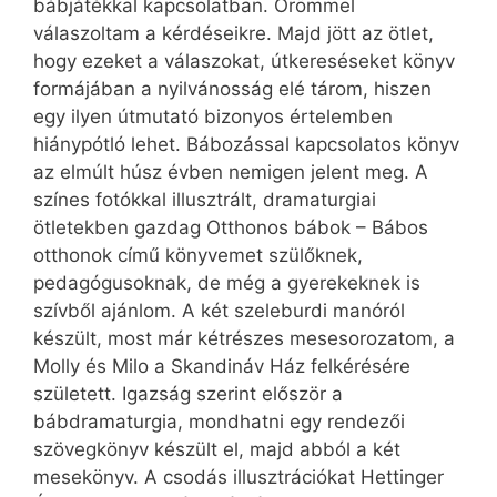
bábjátékkal kapcsolatban. Örömmel
válaszoltam a kérdéseikre. Majd jött az ötlet,
hogy ezeket a válaszokat, útkereséseket könyv
formájában a nyilvánosság elé tárom, hiszen
egy ilyen útmutató bizonyos értelemben
hiánypótló lehet. Bábozással kapcsolatos könyv
az elmúlt húsz évben nemigen jelent meg. A
színes fotókkal illusztrált, dramaturgiai
ötletekben gazdag Otthonos bábok – Bábos
otthonok című könyvemet szülőknek,
pedagógusoknak, de még a gyerekeknek is
szívből ajánlom. A két szeleburdi manóról
készült, most már kétrészes mesesorozatom, a
Molly és Milo a Skandináv Ház felkérésére
született. Igazság szerint először a
bábdramaturgia, mondhatni egy rendezői
szövegkönyv készült el, majd abból a két
mesekönyv. A csodás illusztrációkat Hettin­ger