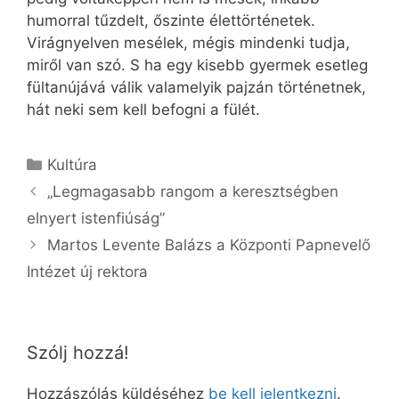
humorral tűzdelt, őszinte élettörténetek.
Virágnyelven mesélek, mégis mindenki tudja,
miről van szó. S ha egy kisebb gyermek esetleg
fültanújává válik valamelyik pajzán történetnek,
hát neki sem kell befogni a fülét.
Kategória
Kultúra
„Legmagasabb rangom a keresztségben
elnyert istenfiúság”
Martos Levente Balázs a Központi Papnevelő
Intézet új rektora
Szólj hozzá!
Hozzászólás küldéséhez
be kell jelentkezni
.