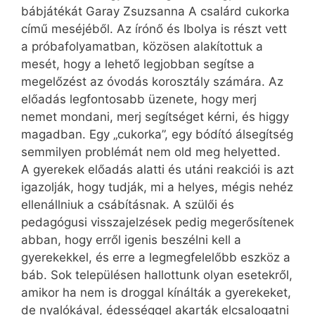
bábjátékát Garay Zsuzsanna A csalárd cukorka
című meséjéből. Az írónő és Ibolya is részt vett
a próbafolyamatban, közösen alakítottuk a
mesét, hogy a lehető legjobban segítse a
megelőzést az óvodás korosztály számára. Az
előadás legfontosabb üzenete, hogy merj
nemet mondani, merj segítséget kérni, és higgy
magadban. Egy „cukorka”, egy bódító álsegítség
semmilyen problémát nem old meg helyetted.
A gyerekek előadás alatti és utáni reakciói is azt
igazolják, hogy tudják, mi a helyes, mégis nehéz
ellenállniuk a csábításnak. A szülői és
pedagógusi visszajelzések pedig megerősítenek
abban, hogy erről igenis beszélni kell a
gyerekekkel, és erre a legmegfelelőbb eszköz a
báb. Sok településen hallottunk olyan esetekről,
amikor ha nem is droggal kínálták a gyerekeket,
de nyalókával, édességgel akarták elcsalogatni