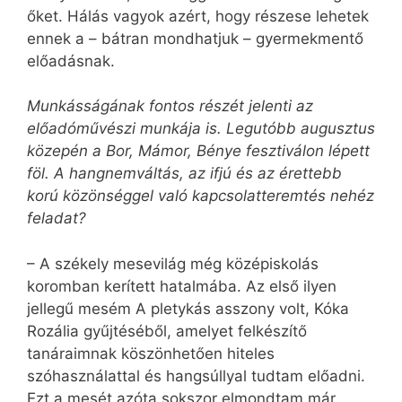
őket. Hálás vagyok azért, hogy részese lehetek
ennek a – bátran mondhatjuk – gyermekmentő
előadásnak.
Munkásságának fontos részét jelenti az
előadóművészi munkája is. Legutóbb augusztus
közepén a Bor, Mámor, Bénye fesztiválon lépett
föl. A hangnemváltás, az ifjú és az érettebb
korú közönséggel való kapcsolatteremtés nehéz
feladat?
– A székely mesevilág még középiskolás
koromban kerített hatalmába. Az első ilyen
jellegű mesém A pletykás asszony volt, Kóka
Rozália gyűjtéséből, amelyet felkészítő
tanáraimnak köszönhetően hiteles
szóhasználattal és hangsúllyal tudtam előadni.
Ezt a mesét azóta sokszor elmondtam már,