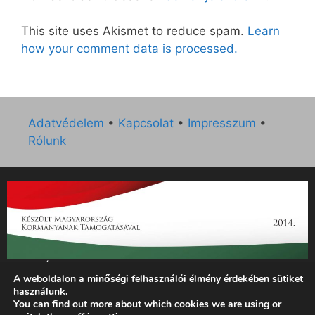
This site uses Akismet to reduce spam.
Learn
how your comment data is processed.
Adatvédelem
•
Kapcsolat
•
Impresszum
•
Rólunk
„Az Új Ember katolikus hetilap 2014. évi működésének
A weboldalon a minőségi felhasználói élmény érdekében sütiket
támogatását az EGYH-KCP-14-P-0121 sz. támogatási
használunk.
szerződés keretében 3 000 000 Ft összegben támogatta az
You can find out more about which cookies we are using or
Emberi Erőforrások Minisztériuma.”