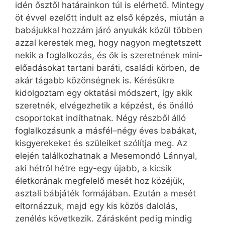
idén ősztől határainkon túl is elérhető. Mintegy
öt évvel ezelőtt indult az első képzés, miután a
babájukkal hozzám járó anyukák közül többen
azzal kerestek meg, hogy nagyon megtetszett
nekik a foglalkozás, és ők is szeretnének mini­
elő­adásokat tartani baráti, családi körben, de
akár tágabb közönségnek is. Kérésükre
kidolgoztam egy oktatási módszert, így akik
szeretnék, elvégezhetik a képzést, és önálló
csoportokat indíthatnak. Négy részből álló
foglalkozásunk a másfél–négy éves babákat,
kisgyerekeket és szüleiket szólítja meg. Az
elején találkozhatnak a Mesemondó Lánnyal,
aki hétről hétre egy-egy újabb, a kicsik
életkorának megfelelő mesét hoz közéjük,
asztali bábjáték formájában. Ezután a mesét
eltornázzuk, majd egy kis közös dalolás,
zenélés következik. Zárásként pedig mindig