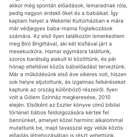
akkor még spontán előadások, lemaradnak róla,
pedig nagyon érdekli őket és a babáikat. Így
kaptam helyet a Wekerlei Kultúrházban e mára
már védjegyes baba-mama foglalkozások
számára. Az első ilyen találkozón ismerkedtem
meg Biró Brigittával, aki két kisfiával járt a
mesekuckóra. Hamar egymásra találtunk,
szoros barátság alakult ki közöttünk, és pár
hónap elteltével közös bábelőadást terveztünk.
Már a működésünk első éve sikeres volt, hiszen
sok helyre eljutottunk, és izgalmas felkéréseket
kaptunk az ország különböző részeiről. Ilyen
volt a Gólem Színház megkeresése, 2010
elején. Elsőként az Eszter könyve című bibliai
történet bábos feldolgozására kértek fel
bennünket, amelyet közel harminc alkalommal
mutattunk be, majd tavasszal egy velük közös
előadás létrehozásában is részt vehettünk.