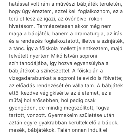
hatással volt rám a művészi bábjáték területén,
hogy úgy éreztem, ezzel kell foglalkoznom, ez a
terület lesz az igazi, az óvónőivel rokon
hivatásom. Természetesen akkor még nem
maga a bábjáték, hanem a dramaturgia, az írás
és a rendezés foglalkoztatott, illetve a színjáték,
a tánc. Így a főiskola mellett jelentkeztem, majd
felvételt nyertem Mikó István soproni
színitanodájába, így hozva egyensúlyba a
bábjátékot a színészettel. A főiskolán a
vizsgadarabunkat a soproni televízió is fölvette;
az előadás rendezését én vállaltam. A bábjáték
ettől kezdve végigkísérte az életemet, ez a
műfaj hol erősebben, hol pedig csak
gyengéden, de mindig megszólított, fogva
tartott, vonzott. Gyermekeim születése után
aztán egyre gyakrabban kerültek elő a bábok,
mesék, bábjátékok. Talán onnan indult el