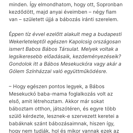
minden. Így elmondhatom, hogy ott, Sopronban
kezdődött, majd anyai éveimben – négy fiam
van – született újjá a bábozás iránti szerelem.
É
ppen tíz évvel ezelőtt alakult meg a budapesti
Wekerleteleptől egészen Kapolcsig országosan
ismert Babos Bábos Társulat. Melyek voltak a
legsikeresebb előadásaik, kezdeményezéseik?
Gondolok itt a Bábos Mesekuckóra vagy akár a
Gólem Színházzal való együttműködésre.
– Hogy egészen pontos legyek, a Bábos
Mesekuckó baba-mama foglalkozás volt az
első, amit létrehoztam. Akkor már sokat
báboztam otthon, játszótéren, és egyre több
szülő kérdezte, lesznek-e szervezett keretei a
babáknak szánt bábozásaimnak, hiszen így,
hogy nem tudják, hol és mikor vannak ezek az