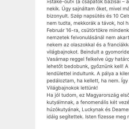
»stake-out« (a csapatok bázisai – a
nekik. Úgy sajnáltam őket, mivel 
bizonyult. Szép napsütés és 10 Cel
nem tudta, mekkorák a távok, hol h
Február 16-ra, csütörtökre mindenki
nemzetek felvonulásánál nem akart vi
nekem az olaszokkal és a franciákk
világbajnokot. Beindult a gyomorid
Vasárnap reggel felkelve úgy hatá
lehetőt bedobunk, győznünk kell! A
lendülettel indultunk. A pálya a kil
pedáloztam, ha kellett, ha nem. Így
Világbajnokok lettünk!
Ha jól tudom, ez Magyar­ország els
kutyáimnak, a fenomenális két vezé
húzókutyának, Luckynak és Deamerne
idáig segítettek. Isten fizesse me