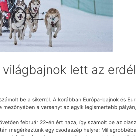
világbajnok lett az erdé
ámolt be a sikerről. A korábban Európa-bajnok és Euró
te mezőnyében a versenyt az egyik legismertebb pályán
 követően február 22-én ért haza, így számolt be az olas
tán megérkeztünk egy csodaszép helyre: Millegrobbéba.