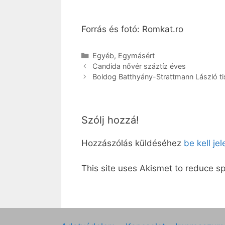
Forrás és fotó: Romkat.ro
Kategória
Egyéb
,
Egymásért
Candida nővér száztíz éves
Boldog Batthyány-Strattmann László t
Szólj hozzá!
Hozzászólás küldéséhez
be kell je
This site uses Akismet to reduce 