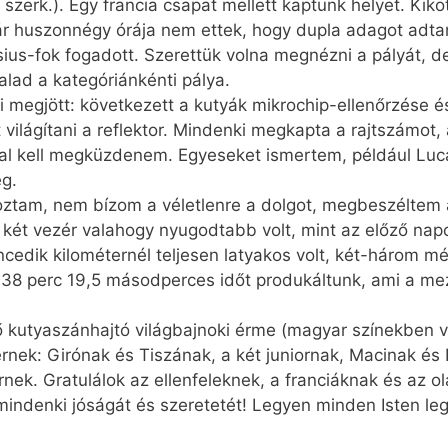
 szerk.). Egy francia csapat mellett kaptunk helyet. Kikö
már huszonnégy órája nem ettek, hogy dupla adagot adt
sius-fok fogadott. Szerettük volna megnézni a pályát, 
alad a kategóriánkénti pálya.
 megjött: következett a kutyák mikrochip-ellenőrzése és
lágítani a reflektor. Mindenki megkapta a rajtszámot, a 
al kell megküzdenem. Egyeseket ismertem, például Luca 
eg.
roztam, nem bízom a véletlenre a dolgot, megbeszélte
 két vezér valahogy nyugodtabb volt, mint az előző napo
encedik kilométernél teljesen latyakos volt, két-három mé
 38 perc 19,5 másodperces időt produkáltunk, ami a mez
ő kutyaszánhajtó világbajnoki érme (magyar színekben 
rnek: Girónak és Tiszának, a két juniornak, Macinak és 
k. Gratulálok az ellenfeleknek, a franciáknak és az o
g mindenki jóságát és szeretetét! Legyen minden Isten l