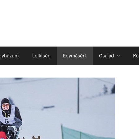
gyházunk
Lelkiség
Egymásért
Család
Kö