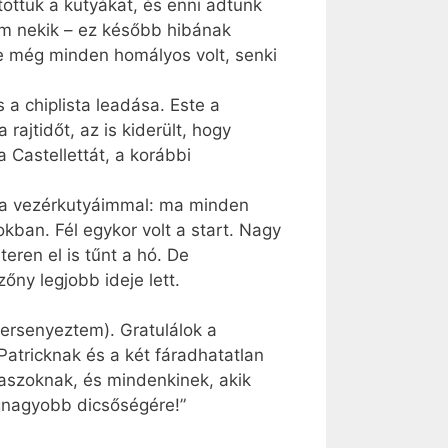
töttük a kutyákat, és enni adtunk
am nekik – ez később hibának
de még minden homályos volt, senki
 a chiplista leadása. Este a
rajtidőt, az is kiderült, hogy
Castellettát, a korábbi
m a vezérkutyáimmal: ma minden
kban. Fél egykor volt a start. Nagy
teren el is tűnt a hó. De
őny legjobb ideje lett.
versenyeztem). Gratulálok a
Patricknak és a két fáradhatatlan
laszoknak, és mindenkinek, akik
egnagyobb dicsőségére!”