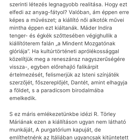
szerinti létezés legnagyobb realitása. Hogy ezt
elfedi az anyag-fátyol? Valóban, ám éppen erre
képes a művészet; a kiállító női alkotók művei
mintha éppen ezt kiáltanák. Máder Indira
tenger- és égkék szőttesében végighullik a
kiállítóterem falán „a Mindent Mozgatónak
glóriája”. Ha kultúrtörténeti aprólékossággal
közelítjük meg a reneszánsz nagyszerűségére
vissza-, egyben előrehajló falikárpit
értelmezését, felismerjük az Isteni színjáték
szerzőjét, főszereplőjét, Dantét, amint elhagyja
a földet, s a paradicsom birodalmába
emelkedik.
S ez máris emlékezetünkbe idézi R. Törley
Máriának ezen a kiállításon ugyan nem látható
munkáját, A purgatórium kapuját, de
említhetnénk az Itáliában ugyancsak kitüntetett