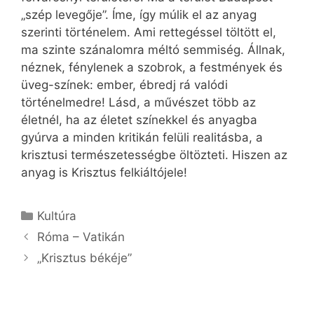
„szép levegője”. Íme, így múlik el az anyag
szerinti történelem. Ami rettegéssel töltött el,
ma szinte szánalomra méltó semmiség. Állnak,
néznek, fénylenek a szobrok, a festmények és
üveg-színek: ember, ébredj rá valódi
történelmedre! Lásd, a művészet több az
életnél, ha az életet színekkel és anyagba
gyúrva a minden kritikán felüli realitásba, a
krisztusi természetességbe öltözteti. Hiszen az
anyag is Krisztus felkiáltójele!
Kategória
Kultúra
Róma – Vatikán
„Krisztus békéje”