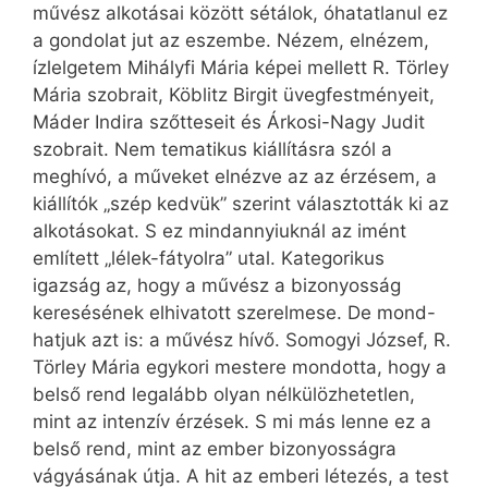
művész alkotásai között sétálok, óhatatlanul ez
a gondolat jut az eszembe. Nézem, elnézem,
ízlelgetem Mihályfi Mária képei mellett R. Törley
Mária szobrait, Köblitz Birgit üvegfestményeit,
Máder Indira szőtteseit és Árkosi-Nagy Judit
szobrait. Nem tematikus kiállításra szól a
meghívó, a műveket elnézve az az érzésem, a
kiállítók „szép kedvük” szerint választották ki az
alkotásokat. S ez mindannyiuknál az imént
említett „lélek-fátyolra” utal. Kategorikus
igazság az, hogy a művész a bizonyosság
keresésének elhivatott szerelmese. De mond-
hatjuk azt is: a művész hívő. Somogyi József, R.
Törley Mária egykori mestere mondotta, hogy a
belső rend legalább olyan nélkülözhetetlen,
mint az intenzív érzések. S mi más lenne ez a
belső rend, mint az ember bizonyosságra
vágyásának útja. A hit az emberi létezés, a test