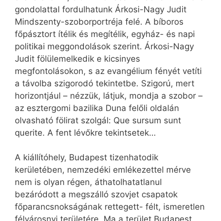
gondolattal fordulhatunk Árkosi-Nagy Judit
Mindszenty-szoborportréja felé. A bíboros
főpásztort ítélik és megítélik, egyház- és napi
politikai meggondolások szerint. Árkosi-Nagy
Judit fölülemelkedik e kicsinyes
megfontolásokon, s az evangélium fényét vetíti
a távolba szigorodó tekintetbe. Szigorú, mert
horizontjául – nézzük, látjuk, mondja a szobor –
az esztergomi bazilika Duna felőli oldalán
olvasható fölirat szolgál: Que sursum sunt
querite. A fent lévőkre tekintsetek…
A kiállítóhely, Budapest tizenhatodik
kerületében, nemzedéki emlékezettel mérve
nem is olyan régen, áthatolhatatlanul
bezáródott a megszálló szovjet csapatok
főparancsnokságának rettegett- félt, ismeretlen
félvárosnyi területére. Ma a terület Budapest