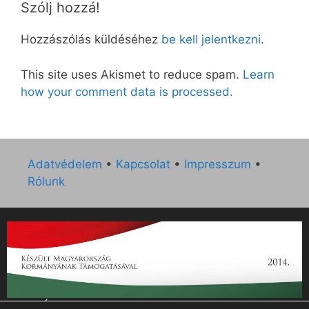
Szólj hozzá!
Hozzászólás küldéséhez
be kell jelentkezni
.
This site uses Akismet to reduce spam.
Learn
how your comment data is processed.
Adatvédelem
•
Kapcsolat
•
Impresszum
•
Rólunk
„Az Új Ember katolikus hetilap 2014. évi működésének