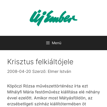
Kilépés
a
tartalomba
Menü
Krisztus felkiáltójele
2008-04-20
Szerző:
Elmer István
Köpöczi Rózsa művészettörténész írta ezt
Mihályfi Mária festőművész kiállítása elé néhány
évvel ezelőtt. Amikor most Mátyásföldön, az
erzsébetligeti színház kiállítótermében öt