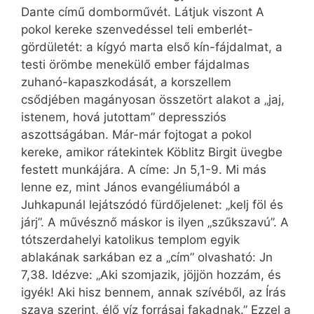
Dante című domborművét. Látjuk viszont A
pokol kereke szenvedéssel teli emberlét-
gördületét: a kígyó marta első kín-fájdalmat, a
testi örömbe menekülő ember fájdalmas
zuhanó-kapaszkodását, a korszellem
csődjében magányosan összetört alakot a „jaj,
istenem, hová jutottam” depressziós
aszottságában. Már-már fojtogat a pokol
kereke, amikor rátekintek Köblitz Birgit üvegbe
festett munkájára. A címe: Jn 5,1-9. Mi más
lenne ez, mint János evangéliumából a
Juhkapunál lejátszódó fürdőjelenet: „kelj föl és
járj”. A művésznő máskor is ilyen „szűkszavú”. A
tótszerdahelyi katolikus templom egyik
ablakának sarkában ez a „cím” olvasható: Jn
7,38. Idézve: „Aki szomjazik, jöjjön hozzám, és
igyék! Aki hisz bennem, annak szívéből, az Írás
szava szerint, élő víz forrásai fakadnak.” Ezzel a