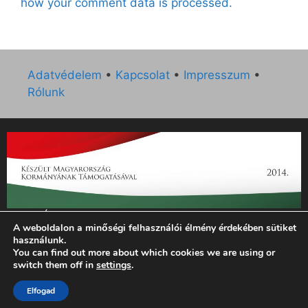
how your comment data is processed.
Adatvédelem
•
Kapcsolat
•
Impresszum
•
Rólunk
„Az Új Ember katolikus hetilap 2014. évi működésének
A weboldalon a minőségi felhasználói élmény érdekében sütiket
támogatását az EGYH-KCP-14-P-0121 sz. támogatási
használunk.
szerződés keretében 3 000 000 Ft összegben támogatta az
You can find out more about which cookies we are using or
Emberi Erőforrások Minisztériuma.”
switch them off in
settings
.
© 2026 Magyar Kurír - Új Ember
• Készült
GeneratePress
Elfogad