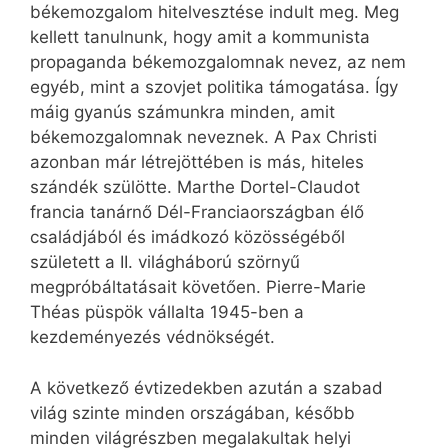
békemozgalom hitelvesztése indult meg. Meg
kellett tanulnunk, hogy amit a kommunista
propaganda békemozgalomnak nevez, az nem
egyéb, mint a szovjet politika támogatása. Így
máig gyanús számunkra minden, amit
békemozgalomnak neveznek. A Pax Christi
azonban már létrejöttében is más, hiteles
szándék szülötte. Marthe Dortel-Claudot
francia tanárnő Dél-Franciaországban élő
családjából és imádkozó közösségéből
született a II. világháború szörnyű
megpróbáltatásait követően. Pierre-Marie
Théas püspök vállalta 1945-ben a
kezdeményezés védnökségét.
A következő évtizedekben azután a szabad
világ szinte minden országában, később
minden világrészben megalakultak helyi