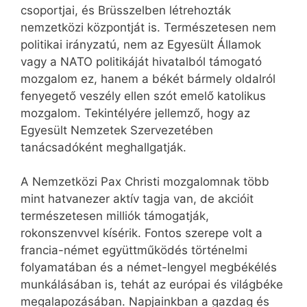
csoportjai, és Brüsszelben létrehozták
nemzetközi központját is. Természetesen nem
politikai irányzatú, nem az Egyesült Államok
vagy a NATO politikáját hivatalból támogató
mozgalom ez, hanem a békét bármely oldalról
fenyegető veszély ellen szót emelő katolikus
mozgalom. Tekintélyére jellemző, hogy az
Egyesült Nemzetek Szervezetében
tanácsadóként meghallgatják.
A Nemzetközi Pax Christi mozgalomnak több
mint hatvanezer aktív tagja van, de akcióit
természetesen milliók támogatják,
rokonszenvvel kísérik. Fontos szerepe volt a
francia-német együttműködés történelmi
folyamatában és a német-lengyel megbékélés
munkálásában is, tehát az európai és világbéke
megalapozásában. Napjainkban a gazdag és