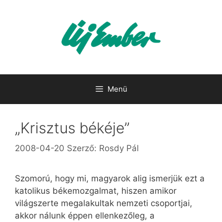
Kilépés
a
tartalomba
Menü
„Krisztus békéje”
2008-04-20
Szerző:
Rosdy Pál
Szomorú, hogy mi, magyarok alig ismerjük ezt a
katolikus békemozgalmat, hiszen amikor
világszerte megalakultak nemzeti csoportjai,
akkor nálunk éppen ellenkezőleg, a