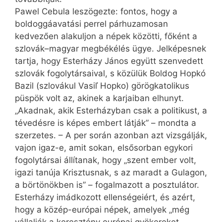
Pawel Cebula leszögezte: fontos, hogy a
boldoggáavatási perrel párhuzamosan
kedvezően alakuljon a népek közötti, főként a
szlovák–magyar megbékélés ügye. Jelképesnek
tartja, hogy Esterházy János együtt szenvedett
szlovák fogolytársaival, s közülük Boldog Hopkó
Bazil (szlovákul Vasiľ Hopko) görögkatolikus
püspök volt az, akinek a karjaiban elhunyt.
„Akadnak, akik Esterházyban csak a politikust, a
tévedésre is képes embert látják” – mondta a
szerzetes. – A per során azonban azt vizsgálják,
vajon igaz-e, amit sokan, elsősorban egykori
fogolytársai állítanak, hogy „szent ember volt,
igazi tanúja Krisztusnak, s az maradt a Gulagon,
a börtönökben is” – fogalmazott a posztulátor.
Esterházy imádkozott ellenségeiért, és azért,
hogy a közép-európai népek, amelyek „még
vállalják a keresztény európai gyökereket,