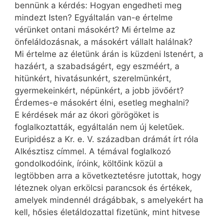
bennünk a kérdés: Hogyan engedheti meg
mindezt Isten? Egyáltalán van-e értelme
vérünket ontani másokért? Mi értelme az
önfeláldozásnak, a másokért vállalt halálnak?
Mi értelme az életünk árán is küzdeni Istenért, a
hazáért, a szabadságért, egy eszméért, a
hitünkért, hivatásunkért, szerelmünkért,
gyermekeinkért, népünkért, a jobb jövőért?
Érdemes-e másokért élni, esetleg meghalni?
E kérdések már az ókori görögöket is
foglalkoztatták, egyáltalán nem új keletűek.
Euripidész a Kr. e. V. században drámát írt róla
Alkésztisz címmel. A témával foglalkozó
gondolkodóink, íróink, költőink közül a
legtöbben arra a következtetésre jutottak, hogy
léteznek olyan erkölcsi parancsok és értékek,
amelyek mindennél drágábbak, s amelyekért ha
kell, hősies életáldozattal fizetünk, mint hitvese