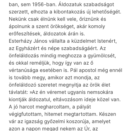
ban, sem 1956-ban. Áldozatuk szabadságot
szerzett, elhozta a kibontakozás új lehetőségét.
Nekünk csak élnünk kell vele, őriznünk és
ápolnunk a szent örökséget, akár komoly
erőfeszítések, áldozatok árán is.
Esterházy János vállalta a küzdelmet Istenért,
az Egyházért és népe szabadságáért. Az
önfeláldozás mindig meghozza a gyümölcsét,
és okkal reméljük, hogy így van az ő
vértanúsága esetében is. Pál apostol még ennél
is tovább megy, amikor azt mondja, az
önfeláldozó szeretet megnyitja az örök élet
távlatát: »Az én véremet ugyanis nemsokára
kiontják áldozatul, eltávozásom ideje közel van.
A jó harcot megharcoltam, a pályát
végigfutottam, hitemet megtartottam. Készen
vár az igazság győzelmi koszorúja, amelyet
azon a napon megad nekem az Úr, az