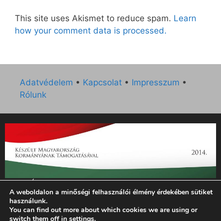
This site uses Akismet to reduce spam.
Learn
how your comment data is processed.
Adatvédelem
•
Kapcsolat
•
Impresszum
•
Rólunk
„Az Új Ember katolikus hetilap 2014. évi működésének
A weboldalon a minőségi felhasználói élmény érdekében sütiket
támogatását az EGYH-KCP-14-P-0121 sz. támogatási
használunk.
szerződés keretében 3 000 000 Ft összegben támogatta az
You can find out more about which cookies we are using or
Emberi Erőforrások Minisztériuma.”
switch them off in
settings
.