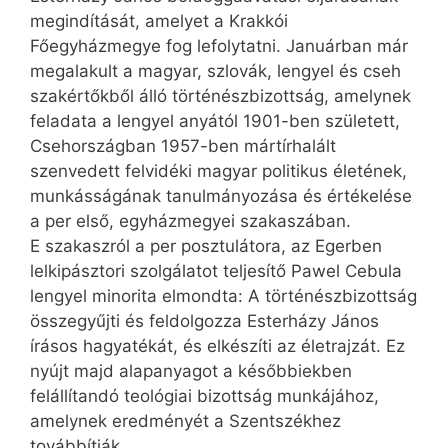
megindítását, amelyet a Krakkói
Főegyházmegye fog lefolytatni. Januárban már
megalakult a magyar, szlovák, lengyel és cseh
szakértőkből álló történészbizottság, amelynek
feladata a lengyel anyától 1901-ben született,
Csehországban 1957-ben mártírhalált
szenvedett felvidéki magyar politikus életének,
munkásságának tanulmányozása és értékelése
a per első, egyházmegyei szakaszában.
E szakaszról a per posztulátora, az Egerben
lelkipásztori szolgálatot teljesítő Pawel Cebula
lengyel minorita elmondta: A történészbizottság
összegyűjti és feldolgozza Esterházy János
írásos hagyatékát, és elkészíti az életrajzát. Ez
nyújt majd alapanyagot a későbbiekben
felállítandó teológiai bizottság munkájához,
amelynek eredményét a Szentszékhez
továbbítják.