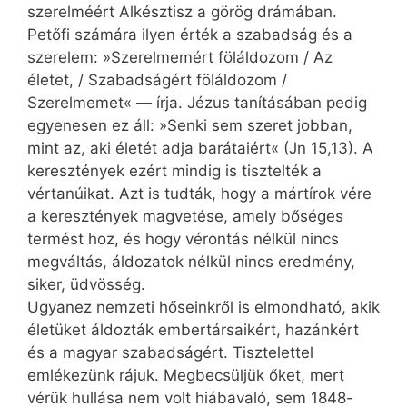
szerelméért Alkésztisz a görög drámában.
Petőfi számára ilyen érték a szabadság és a
szerelem: »Szerelmemért föláldozom / Az
életet, / Szabadságért föláldozom /
Szerelmemet« — írja. Jézus tanításában pedig
egyenesen ez áll: »Senki sem szeret jobban,
mint az, aki életét adja barátaiért« (Jn 15,13). A
keresztények ezért mindig is tisztelték a
vértanúikat. Azt is tudták, hogy a mártírok vére
a keresztények magvetése, amely bőséges
termést hoz, és hogy vérontás nélkül nincs
megváltás, áldozatok nélkül nincs eredmény,
siker, üdvösség.
Ugyanez nemzeti hőseinkről is elmondható, akik
életüket áldozták embertársaikért, hazánkért
és a magyar szabadságért. Tisztelettel
emlékezünk rájuk. Megbecsüljük őket, mert
vérük hullása nem volt hiábavaló, sem 1848-