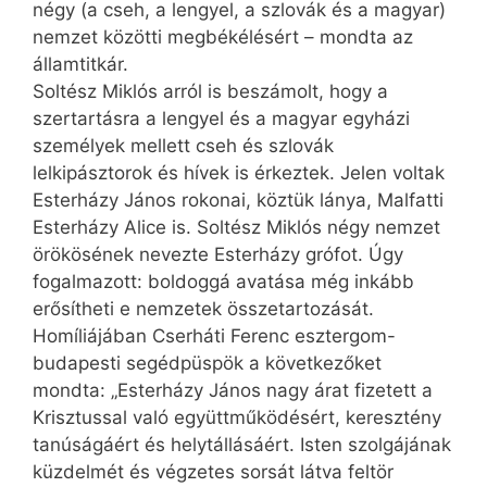
négy (a cseh, a lengyel, a szlovák és a magyar)
nemzet közötti megbékélésért – mondta az
államtitkár.
Soltész Miklós arról is beszámolt, hogy a
szertartásra a lengyel és a magyar egyházi
személyek mellett cseh és szlovák
lelkipásztorok és hívek is érkeztek. Jelen voltak
Esterházy János rokonai, köztük lánya, Malfatti
Esterházy Alice is. Soltész Miklós négy nemzet
örökösének nevezte Esterházy grófot. Úgy
fogalmazott: boldoggá avatása még inkább
erősítheti e nemzetek összetartozását.
Homíliájában Cserháti Ferenc esztergom-
budapesti segédpüspök a következőket
mondta: „Esterházy János nagy árat fizetett a
Krisztussal való együttműködésért, keresztény
tanúságáért és helytállásáért. Isten szolgájának
küzdelmét és végzetes sorsát látva feltör