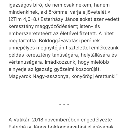
igazságos bíró, de nem csak nekem, hanem
mindenkinek, aki örömmel várja eljövetelét.«
(2Tim 4,6–8.) Esterházy János sokat szenvedett
keresztény meggyőződéséért; isten- és
emberszeretetéért az életével fizetett. A hitet
megtartotta. Boldoggá¬avatási perének
ünnepélyes megnyitóján tisztelettel emlékezünk
példás keresztény tanúságára, helytállására és
vértanúságára. Imádkozzunk, hogy mielőbb
elnyerje az igazság győzelmi koszorúját.
Magyarok Nagy¬asszonya, könyörögj érettünk!”
* * *
A Vatikán 2018 novemberében engedélyezte
Esterházy János boldoggáavatási eljárásának