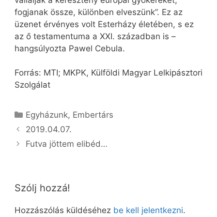
fogjanak össze, különben elveszünk”. Ez az
üzenet érvényes volt Esterházy életében, s ez
az ő testamentuma a XXI. században is –
hangsúlyozta Pawel Cebula.
Forrás: MTI; MKPK, Külföldi Magyar Lelkipásztori
Szolgálat
Kategória
Egyházunk
,
Embertárs
2019.04.07.
Futva jöttem elibéd…
Szólj hozzá!
Hozzászólás küldéséhez
be kell jelentkezni
.