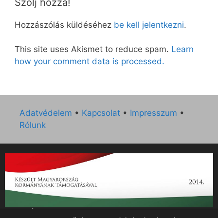
Szólj hozzá!
Hozzászólás küldéséhez
be kell jelentkezni
.
This site uses Akismet to reduce spam.
Learn
how your comment data is processed.
Adatvédelem
•
Kapcsolat
•
Impresszum
•
Rólunk
„Az Új Ember katolikus hetilap 2014. évi működésének