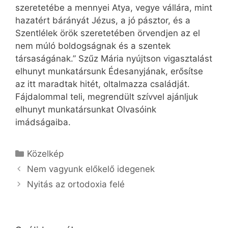
szeretetébe a mennyei Atya, vegye vállára, mint
hazatért bárányát Jézus, a jó pásztor, és a
Szentlélek örök szeretetében örvendjen az el
nem múló boldogságnak és a szentek
társaságának.” Szűz Mária nyújtson vigasztalást
elhunyt munkatársunk Édesanyjának, erősítse
az itt maradtak hitét, oltalmazza családját.
Fájdalommal teli, megrendült szívvel ajánljuk
elhunyt munkatársunkat Olvasóink
imádságaiba.
Kategória
Közelkép
Nem vagyunk előkelő idegenek
Nyitás az ortodoxia felé