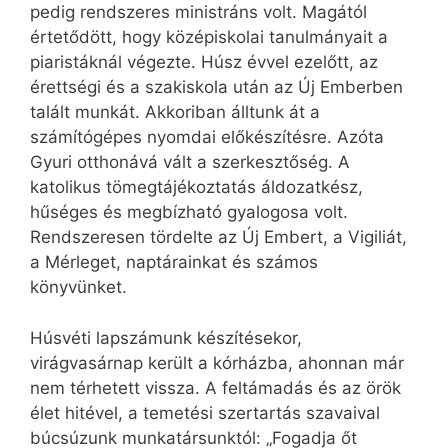
pedig rendszeres ministráns volt. Magától
értetődött, hogy középiskolai tanulmányait a
piaristáknál végezte. Húsz évvel ezelőtt, az
érettségi és a szakiskola után az Új Emberben
talált munkát. Akkoriban álltunk át a
számítógépes nyomdai előkészítésre. Azóta
Gyuri otthonává vált a szerkesztőség. A
katolikus tömegtájékoztatás áldozatkész,
hűséges és megbízható gyalogosa volt.
Rendszeresen tördelte az Új Embert, a Vigiliát,
a Mérleget, naptárainkat és számos
könyvünket.
Húsvéti lapszámunk készítésekor,
virágvasárnap került a kórházba, ahonnan már
nem térhetett vissza. A feltámadás és az örök
élet hitével, a temetési szertartás szavaival
búcsúzunk munkatársunktól: „Fogadja őt