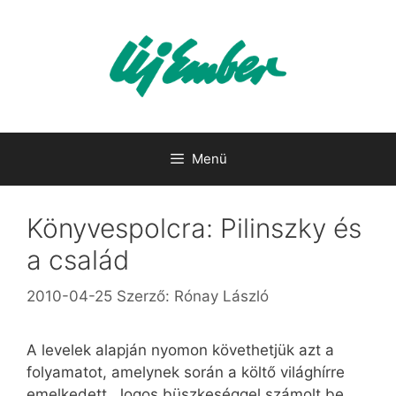
Kilépés
a
tartalomba
Menü
Könyvespolcra: Pilinszky és
a család
2010-04-25
Szerző:
Rónay László
A levelek alapján nyomon követhetjük azt a
folyamatot, amelynek során a költő világhírre
emelkedett. Jogos büszkeséggel számolt be