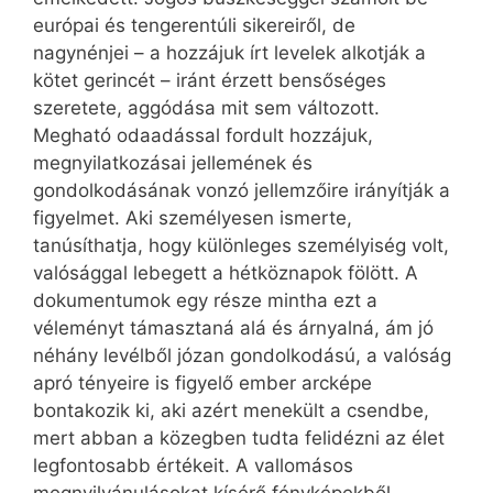
európai és tengerentúli sikereiről, de
nagynénjei – a hozzájuk írt levelek alkotják a
kötet gerincét – iránt érzett bensőséges
szeretete, aggódása mit sem változott.
Megható odaadással fordult hozzájuk,
megnyilatkozásai jellemének és
gondolkodásának vonzó jellemzőire irányítják a
figyelmet. Aki személyesen ismerte,
tanúsíthatja, hogy különleges személyiség volt,
valósággal lebegett a hétköznapok fölött. A
dokumentumok egy része mintha ezt a
véleményt támasztaná alá és árnyalná, ám jó
néhány levélből józan gondolkodású, a valóság
apró tényeire is figyelő ember arcképe
bontakozik ki, aki azért menekült a csendbe,
mert abban a közegben tudta felidézni az élet
legfontosabb értékeit. A vallomásos