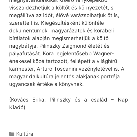
megnyilvánulásokat kísérő fényképekből
visszaidézhetjük a költőt és környezetét, s
megállítva az időt, élővé varázsolhatjuk őt is,
szeretteit is. Kiegészítésként különféle
dokumentumok, magyarázatok és korabeli
bírálatok alapján megismerhetjük a költő
nagybátyja, Pilinszky Zsigmond életét és
pályafutását. Kora legjelentősebb Wagner-
énekesei közé tartozott, fellépett a világhírű
karmester, Arturo Toscanini vezényletével is. A
magyar dalkultúra jelentős alakjának portréja
ugyancsak értéke a könyvnek.
(Kovács Erika: Pilinszky és a család – Nap
Kiadó)
Kategória
Kultúra