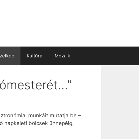
zelkép
Kultúra
Mozaik
tómesterét…”
sztronómiai munkáit mutatja be –
ető napkeleti bölcsek ünnepéig,