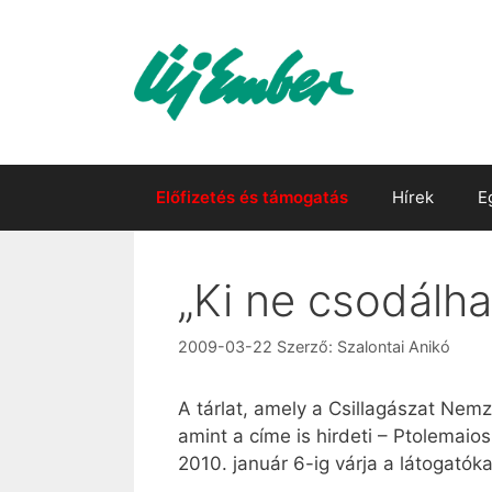
Kilépés
a
tartalomba
Előfizetés és támogatás
Hírek
E
„Ki ne csodálh
2009-03-22
Szerző:
Szalontai Anikó
A tárlat, amely a Csillagászat Nem
amint a címe is hirdeti – Ptolemaios
2010. január 6-ig várja a látogatóka