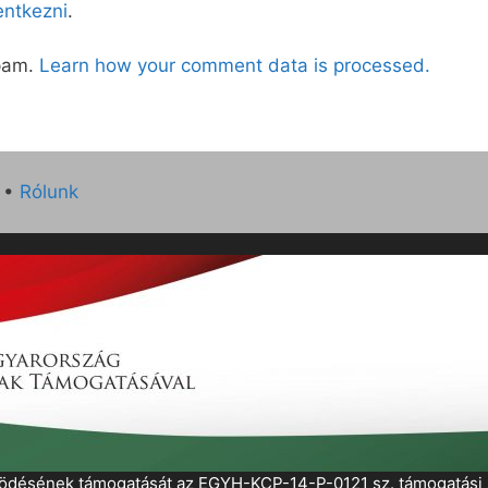
lentkezni
.
spam.
Learn how your comment data is processed.
•
Rólunk
működésének támogatását az EGYH-KCP-14-P-0121 sz. támogatás