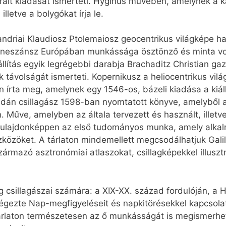
trált kiadását ismerteti. Hyginus művében, amelynek a k
illetve a bolygókat írja le.
ndriai Klaudiosz Ptolemaiosz geocentrikus világképe h
eszánsz Európában munkássága ösztönző és minta volt 
állítás egyik legrégebbi darabja Brachaditz Christian ga
k távolságát ismerteti. Kopernikusz a heliocentrikus vilá
 írta meg, amelynek egy 1546-os, bázeli kiadása a kiáll
 dán csillagász 1598-ban nyomtatott könyve, amelyből 
n. Műve, amelyben az általa tervezett és használt, illet
, tulajdonképpen az első tudományos munka, amely alkal
közöket. A tárlaton mindemellett megcsodálhatjuk Galil
zármazó asztronómiai atlaszokat, csillagképekkel illusztr
 csillagászai számára: a XIX-XX. század fordulóján, a H
végezte Nap-megfigyeléseit és napkitörésekkel kapcsola
 tárlaton természetesen az ő munkásságát is megismerhet