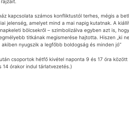
rajzait.
yház kapcsolata számos konfliktustól terhes, mégis a bet
miai jelenség, amelyet mind a mai napig kutatnak. A kiál
a napkeleti bölcsekről – szimbolizálva egyben azt is, ho
 legmélyebb titkának megismerése hajtotta. Hiszen „ki 
-, akiben nyugszik a legfőbb boldogság és minden jó”
s után csoportok hétfő kivétel naponta 9 és 17 óra között
14 órakor indul tárlatvezetés.)