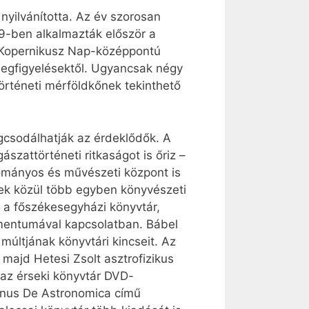
yilvánította. Az év szorosan
9-ben alkalmazták először a
sz Kopernikusz Nap-középpontú
 megfigyelésektől. Ugyancsak négy
örténeti mérföldkőnek tekinthető
egcsodálhatják az érdeklődők. A
zattörténeti ritkaságot is őriz –
dományos és művészeti központ is
yek közül több egyben könyvészeti
z a főszékesegyházi könyvtár,
mentumával kapcsolatban. Bábel
últjának könyvtári kincseit. Az
majd Hetesi Zsolt asztrofizikus
az érseki könyvtár DVD-
inus De Astronomica című