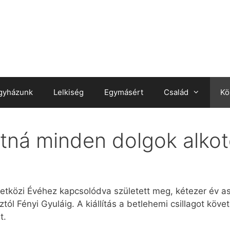
gyházunk
Lelkiség
Egymásért
Család
Kö
atná minden dolgok alko
zetközi Évéhez kapcsolódva született meg, kétezer év a
ztól Fényi Gyuláig. A kiállítás a betlehemi csillagot köv
t.