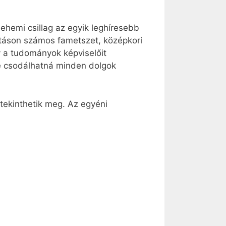
lehemi csillag az egyik leghíresebb
lításon számos fametszet, középkori
gy a tudományok képviselőit
ne csodálhatná minden dolgok
 tekinthetik meg. Az egyéni