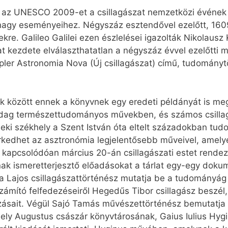
 az UNESCO 2009-et a csillagászat nemzetközi évének n
t nagy eseményeihez. Négyszáz esztendővel ezelőtt, 160
ekre. Galileo Galilei ezen észlelései igazolták Nikolau
zat kezdete elválaszthatatlan a négyszáz évvel ezelőtti
ler Astronomia Nova (Új csillagászat) című, tudományt
bek között ennek a könyvnek egy eredeti példányát is m
dag természettudományos művekben, és számos csillagás
rseki székhely a Szent István óta eltelt századokban tu
erkedhet az asztronómia legjelentősebb műveivel, amel
oz kapcsolódóan március 20-án csillagászati estet rende
k ismeretterjesztő előadásokat a tárlat egy-egy doku
a Lajos csillagászattörténész mutatja be a tudományág m
ámító felfedezéseiről Hegedűs Tibor csillagász beszél, 
ozásait. Végül Sajó Tamás művészettörténész bemutatja 
ely Augustus császár könyvtárosának, Gaius Iulius Hyg