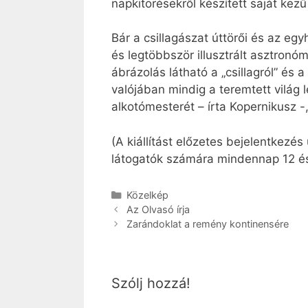
napkitörésekről készített saját kezű 
Bár a csillagászat úttörői és az eg
és legtöbbször illusztrált asztronó
ábrázolás látható a „csillagról” és 
valójában mindig a teremtett világ
alkotómesterét – írta Kopernikusz 
(A kiállítást előzetes bejelentkezé
látogatók számára mindennap 12 és 
Kategória
Közelkép
Az Olvasó írja
Zarándoklat a remény kontinensére
Szólj hozzá!