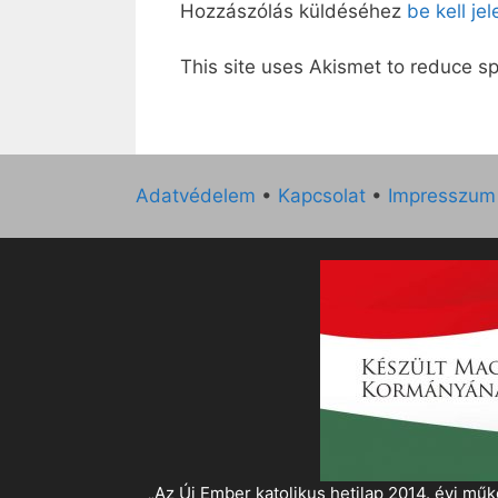
Hozzászólás küldéséhez
be kell je
This site uses Akismet to reduce 
Adatvédelem
•
Kapcsolat
•
Impresszum
„Az Új Ember katolikus hetilap 2014. évi 