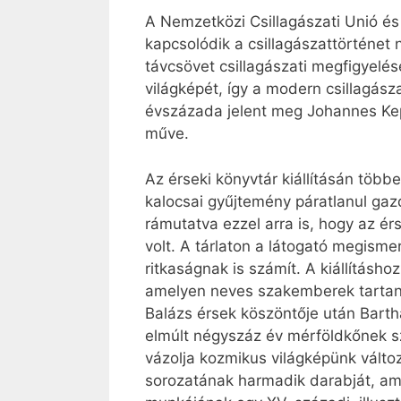
A Nemzetközi Csillagászati Unió és
kapcsolódik a csillagászattörténe
távcsövet csillagászati megfigyelés
világképét, így a modern csillagás
évszázada jelent meg Johannes Kep
műve.
Az érseki könyvtár kiállításán töb
kalocsai gyűjtemény páratlanul gaz
rámutatva ezzel arra is, hogy az é
volt. A tárlaton a látogató megism
ritkaságnak is számít. A kiállításh
amelyen neves szakemberek tartana
Balázs érsek köszöntője után Barth
elmúlt négyszáz év mérföldkőnek sz
vázolja kozmikus világképünk vált
sorozatának harmadik darabját, am