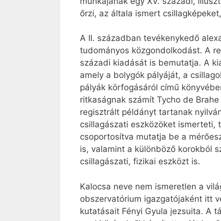
munkájának egy XV. századi, illusz
őrzi, az általa ismert csillagképeket, 
A II. században tevékenykedő alexa
tudományos közgondolkodást. A ren
századi kiadását is bemutatja. A ki
amely a bolygók pályáját, a csillago
pályák körfogásáról című könyvében
ritkaságnak számít Tycho de Brahe
regisztrált példányt tartanak nyilvá
csillagászati eszközöket ismerteti
csoportosítva mutatja be a mérőesz
is, valamint a különböző korokból s
csillagászati, fizikai eszközt is.
Kalocsa neve nem ismeretlen a világ
obszervatórium igazgatójaként itt 
kutatásait Fényi Gyula jezsuita. A