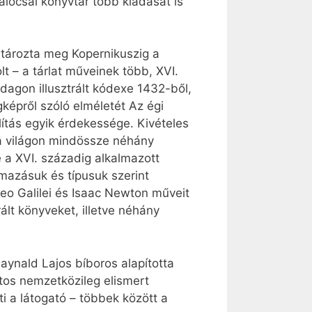
alocsai könyvtár több kiadását is
atározta meg Kopernikuszig a
– a tárlat műveinek több, XVI.
zdagon illusztrált kódexe 1432-ből,
gképről szóló elméletét Az égi
ítás egyik érdekessége. Kivételes
a világon mindössze néhány
ve a XVI. századig alkalmazott
mazásuk és típusuk szerint
eo Galilei és Isaac Newton műveit
ált könyveket, illetve néhány
aynald Lajos bíboros alapította
tos nemzetközileg elismert
i a látogató – többek között a