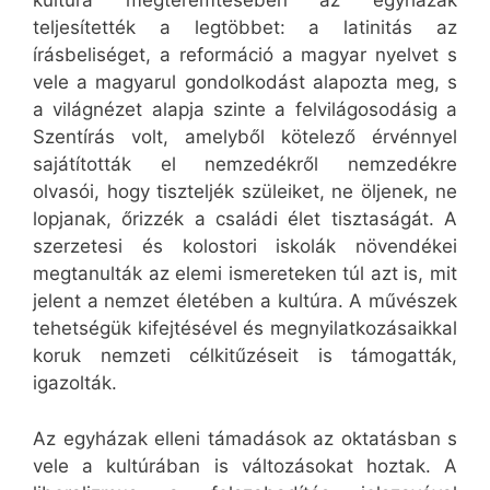
kultúra megteremtésében az egyházak
teljesítették a legtöbbet: a latinitás az
írásbeliséget, a reformáció a magyar nyelvet s
vele a magyarul gondolkodást alapozta meg, s
a világnézet alapja szinte a felvilágosodásig a
Szentírás volt, amelyből kötelező érvénnyel
sajátították el nemzedékről nemzedékre
olvasói, hogy tiszteljék szüleiket, ne öljenek, ne
lopjanak, őrizzék a családi élet tisztaságát. A
szerzetesi és kolostori iskolák növendékei
megtanulták az elemi ismereteken túl azt is, mit
jelent a nemzet életében a kultúra. A művészek
tehetségük kifejtésével és megnyilatkozásaikkal
koruk nemzeti célkitűzéseit is támogatták,
igazolták.
Az egyházak elleni támadások az oktatásban s
vele a kultúrában is változásokat hoztak. A