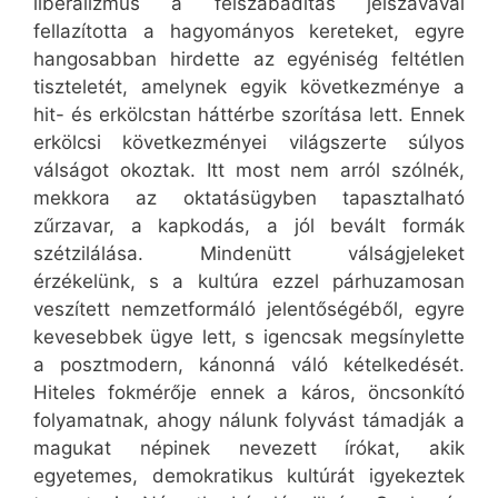
liberalizmus a felszabadítás jelszavával
fellazította a hagyományos kereteket, egyre
hangosabban hirdette az egyéniség feltétlen
tiszteletét, amelynek egyik következménye a
hit- és erkölcstan háttérbe szorítása lett. Ennek
erkölcsi következményei világszerte súlyos
válságot okoztak. Itt most nem arról szólnék,
mekkora az oktatásügyben tapasztalható
zűrzavar, a kapkodás, a jól bevált formák
szétzilálása. Mindenütt válságjeleket
érzékelünk, s a kultúra ezzel párhuzamosan
veszített nemzetformáló jelentőségéből, egyre
kevesebbek ügye lett, s igencsak megsínylette
a posztmodern, kánonná váló kételkedését.
Hiteles fokmérője ennek a káros, öncsonkító
folyamatnak, ahogy nálunk folyvást támadják a
magukat népinek nevezett írókat, akik
egyetemes, demokratikus kultúrát igyekeztek