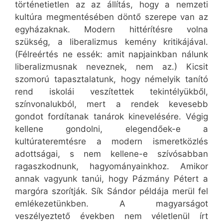
történetietlen az az állítás, hogy a nemzeti
kultúra megmentésében döntő szerepe van az
egyházaknak. Modern hittérítésre volna
szükség, a liberalizmus kemény kritikájával.
(Félreértés ne essék: amit napjainkban nálunk
liberalizmusnak neveznek, nem az.) Kicsit
szomorú tapasztalatunk, hogy némelyik tanító
rend iskolái veszítettek tekintélyükből,
színvonalukból, mert a rendek kevesebb
gondot fordítanak tanárok kinevelésére. Végig
kellene gondolni, elegendőek-e a
kultúrateremtésre a modern ismeretközlés
adottságai, s nem kellene-e szívósabban
ragaszkodnunk, hagyományainkhoz. Amikor
annak vagyunk tanúi, hogy Pázmány Pétert a
margóra szorítják. Sík Sándor példája merül fel
emlékezetünkben. A magyarságot
veszélyeztető években nem véletlenül írt