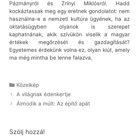
Pázmányról és Zrínyi Miklósról. Hadd
kockáztassak meg egy eretnek gondolatot: nem
használna-e a nemzeti kultúra ügyének, ha az
oktatásügyben olyanok is szerepet
kaphatnának, akik szívükön viselik a magyar
értékek megőrzését és gazdagítását?
Egyetemes érdekünk volna ez, olyan kiút, amely
ma még mintha be lenne falazva.
Kategória
Közelkép
A világnak édenkertje
Álmodik a múlt: Az építő apát
Szólj hozzá!