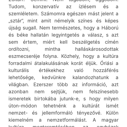
Tudom, konzervatív az ízlésem és a
szemléletem. Számomra egészen mást jelent a
„sztár”, mint amit némelyik színes és képes
újság sugall. Nem természetes, hogy a Háború
és béke hallatán legyintgetés a válasz, s azt
sem értem, miért kell beszélgetés címén
ordítozni, mintha halláskárosodottak
eszmecseréje folyna. Közhely, hogy a kultúra
forradalmi átalakulásának korát éljük. Óriási a
kulturális értékekhez való hozzáférés
lehetősége, kedvünkre kalandozhatunk a
világban. Ezerszer több az információ, azt
azonban nem sejtjük, nem felszínesebb
ismeretek birtokába jutunk-e, s hogy milyen
úton-módon tehetnénk a kultúrát ismét
nemzet- és jellemformáló tényezővé. Külön
kiemelném a nemzetformálást. A magyar