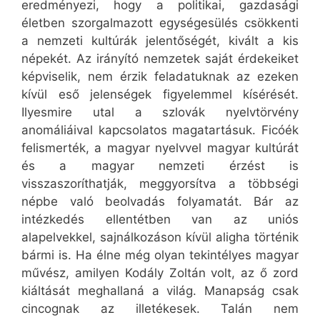
eredményezi, hogy a politikai, gazdasági
életben szorgalmazott egységesülés csökkenti
a nemzeti kultúrák jelentőségét, kivált a kis
népekét. Az irányító nemzetek saját érdekeiket
képviselik, nem érzik feladatuknak az ezeken
kívül eső jelenségek figyelemmel kísérését.
Ilyesmire utal a szlovák nyelvtörvény
anomáliáival kapcsolatos magatartásuk. Ficóék
felismerték, a magyar nyelvvel magyar kultúrát
és a magyar nemzeti érzést is
visszaszoríthatják, meggyorsítva a többségi
népbe való beolvadás folyamatát. Bár az
intézkedés ellentétben van az uniós
alapelvekkel, sajnálkozáson kívül aligha történik
bármi is. Ha élne még olyan tekintélyes magyar
művész, amilyen Kodály Zoltán volt, az ő zord
kiáltását meghallaná a világ. Manapság csak
cincognak az illetékesek. Talán nem