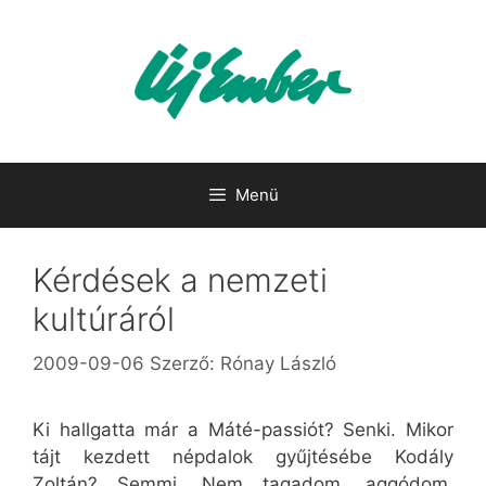
Kilépés
a
tartalomba
Menü
Kérdések a nemzeti
kultúráról
2009-09-06
Szerző:
Rónay László
Ki hallgatta már a Máté-passiót? Senki. Mikor
tájt kezdett népdalok gyűjtésébe Kodály
Zoltán? Semmi. Nem tagadom, aggódom.