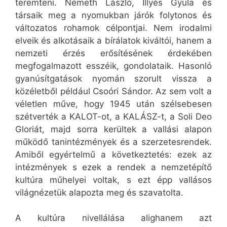
teremteni. Németh László, Illyés Gyula és
társaik meg a nyomukban járók folytonos és
változatos rohamok célpontjai. Nem irodalmi
elveik és alkotásaik a bírálatok kiváltói, hanem a
nemzeti érzés erősítésének érdekében
megfogalmazott esszéik, gondolataik. Hasonló
gyanúsítgatások nyomán szorult vissza a
közéletből például Csoóri Sándor. Az sem volt a
véletlen műve, hogy 1945 után szélsebesen
szétverték a KALOT-ot, a KALÁSZ-t, a Soli Deo
Gloriát, majd sorra kerültek a vallási alapon
működő tanintézmények és a szerzetesrendek.
Amiből egyértelmű a következtetés: ezek az
intézmények s ezek a rendek a nemzetépítő
kultúra műhelyei voltak, s ezt épp vallásos
világnézetük alapozta meg és szavatolta.
A kultúra nivellálása alighanem azt