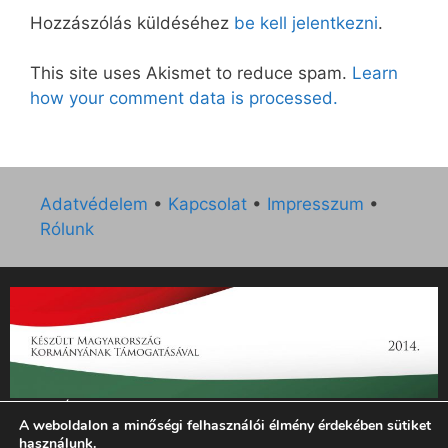
Hozzászólás küldéséhez
be kell jelentkezni
.
This site uses Akismet to reduce spam.
Learn
how your comment data is processed.
Adatvédelem
•
Kapcsolat
•
Impresszum
•
Rólunk
„Az Új Ember katolikus hetilap 2014. évi működésének
A weboldalon a minőségi felhasználói élmény érdekében sütiket
támogatását az EGYH-KCP-14-P-0121 sz. támogatási
használunk.