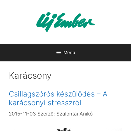
Kilépés
a
tartalomba
Menü
Karácsony
Csillagszórós készülődés – A
karácsonyi stresszről
2015-11-03
Szerző:
Szalontai Anikó