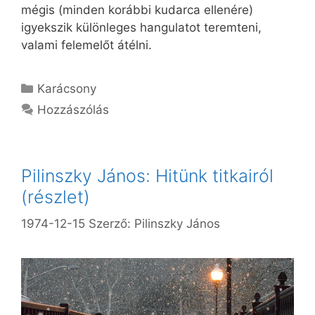
mégis (minden korábbi kudarca ellenére)
igyekszik különleges hangulatot teremteni,
valami felemelőt átélni.
Kategória
Karácsony
Hozzászólás
Pilinszky János: Hitünk titkairól
(részlet)
1974-12-15
Szerző:
Pilinszky János