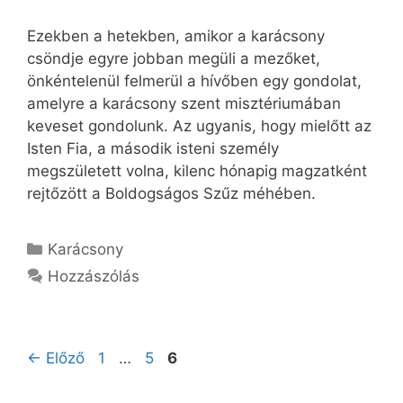
Ezekben a hetekben, amikor a karácsony
csöndje egyre jobban megüli a mezőket,
önkéntelenül felmerül a hívőben egy gondolat,
amelyre a karácsony szent misztériumában
keveset gondolunk. Az ugyanis, hogy mielőtt az
Isten Fia, a második isteni személy
megszületett volna, kilenc hónapig magzatként
rejtőzött a Boldogságos Szűz méhében.
Kategória
Karácsony
Hozzászólás
Oldal
Oldal
Oldal
←
Előző
1
…
5
6