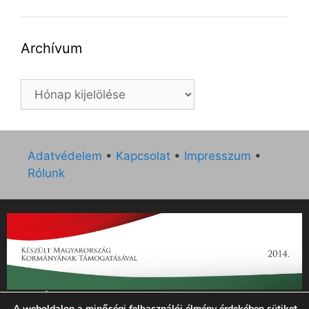
Archívum
Archívum
Adatvédelem
•
Kapcsolat
•
Impresszum
•
Rólunk
„Az Új Ember katolikus hetilap 2014. évi működésének
A weboldalon a minőségi felhasználói élmény érdekében sütiket