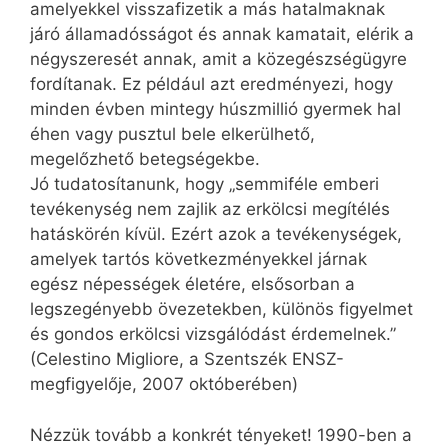
amelyekkel visszafizetik a más hatalmaknak
járó államadósságot és annak kamatait, elérik a
négyszeresét annak, amit a közegészségügyre
fordítanak. Ez például azt eredményezi, hogy
minden évben mintegy húszmillió gyermek hal
éhen vagy pusztul bele elkerülhető,
megelőzhető betegségekbe.
Jó tudatosítanunk, hogy „semmiféle emberi
tevékenység nem zajlik az erkölcsi megítélés
hatáskörén kívül. Ezért azok a tevékenységek,
amelyek tartós következményekkel járnak
egész népességek életére, elsősorban a
legszegényebb övezetekben, különös figyelmet
és gondos erkölcsi vizsgálódást érdemelnek.”
(Celestino Migliore, a Szentszék ENSZ-
megfigyelője, 2007 októberében)
Nézzük tovább a konkrét tényeket! 1990-ben a