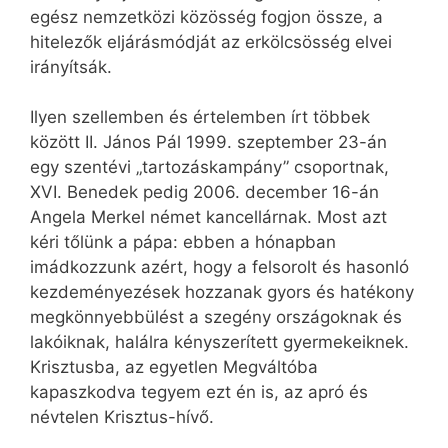
egész nemzetközi közösség fogjon össze, a
hitelezők eljárásmódját az erkölcsösség elvei
irányítsák.
Ilyen szellemben és értelemben írt többek
között II. János Pál 1999. szeptember 23-án
egy szentévi „tartozáskampány” csoportnak,
XVI. Benedek pedig 2006. december 16-án
Angela Merkel német kancellárnak. Most azt
kéri tőlünk a pápa: ebben a hónapban
imádkozzunk azért, hogy a felsorolt és hasonló
kezdeményezések hozzanak gyors és hatékony
megkönnyebbülést a szegény országoknak és
lakóiknak, halálra kényszerített gyermekeiknek.
Krisztusba, az egyetlen Megváltóba
kapaszkodva tegyem ezt én is, az apró és
névtelen Krisztus-hívő.