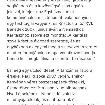
segítésben és a közösségvállalás egyéb
jeleivel, kifejezik az Egyháznak mint
kommúniónak a misztériumát: valamennyien
egy test tagjai vagyunk, és Krisztus a fő.” XVI.
Benedek 2007. június 8-án a Nemzetközi
Karitászhoz szólva ezt mondta: „A karitász
szíve Krisztus áldozati szeretete, és az
egyházban az egyéni meg a szervezett szeretet
minden formájának a maga vonatkozási pontját
benne kell megtalálnia, a szeretet forrásában.”
És még egy utolsó idézet. A tanzániai Tabora
érseke, Paul Ruzoka 2007 végén, amikor
Kenyában véres összecsapások törtek ki,
üzenetében ezt írta John Njue bíborosnak,
Nyeri érsekének: „Nehéz időszak ez
mindnyájatoknak, és mint barátok és