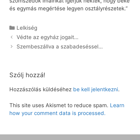
szomszédok imáinkat ígérjük nektek, hogy béke
és egymás megértése legyen osztályrészetek.”
Kategória
Lelkiség
Védte az egyház jogait…
Szembeszállva a szabadeséssel…
Szólj hozzá!
Hozzászólás küldéséhez
be kell jelentkezni
.
This site uses Akismet to reduce spam.
Learn
how your comment data is processed.