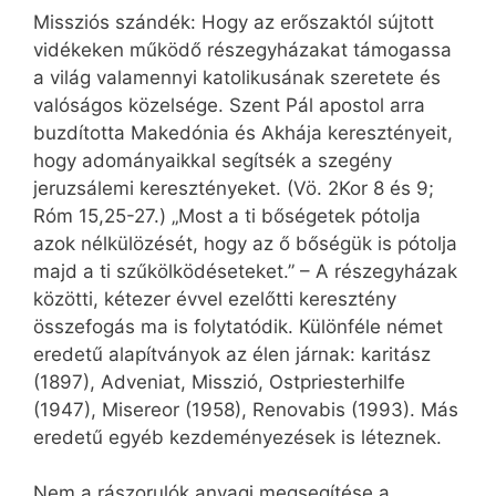
Missziós szándék: Hogy az erőszaktól sújtott
vidékeken működő részegyházakat támogassa
a világ valamennyi katolikusának szeretete és
valóságos közelsége. Szent Pál apostol arra
buzdította Makedónia és Akhája keresztényeit,
hogy adományaikkal segítsék a szegény
jeruzsálemi keresztényeket. (Vö. 2Kor 8 és 9;
Róm 15,25-27.) „Most a ti bőségetek pótolja
azok nélkülözését, hogy az ő bőségük is pótolja
majd a ti szűkölködéseteket.” – A részegyházak
közötti, kétezer évvel ezelőtti keresztény
összefogás ma is folytatódik. Különféle német
eredetű alapítványok az élen járnak: karitász
(1897), Adveniat, Misszió, Ostpriesterhilfe
(1947), Misereor (1958), Renovabis (1993). Más
eredetű egyéb kezdeményezések is léteznek.
Nem a rászorulók anyagi megsegítése a