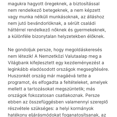
magukra hagyott öregeknek, a biztosítással
nem rendelkező betegeknek, a nem képzett
vagy munka nélküli munkásoknak, az álláshoz
nem jutó bevándorlóknak, a sérült családi
háttérrel rendelkező nőknek és gyermekeknek,
a különféle bizonytalan helyzetekben élőknek.
Ne gondoljuk persze, hogy megoldáskeresés
nem létezik! A Nemzetközi Valutaalap meg a
Világbank kifejlesztett egy kezdeményezést a
leginkább eladósodott országok megsegítésére.
Huszonkét ország már magáévá tette a
programot, és elfogadta a feltételeket, amelyek
mellett a tartozásokat megszüntetik; más
országok fokozatosan csatlakoznak. Persze
ebben az összefüggésben valamennyi szereplő
részvétele szükséges: a helyi kormányok
hatékony eljárásmódokat foganatosítsanak, az