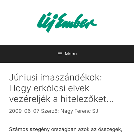
Kilépés
a
tartalomba
Menü
Júniusi imaszándékok:
Hogy erkölcsi elvek
vezéreljék a hitelezőket…
2009-06-07
Szerző:
Nagy Ferenc SJ
Számos szegény országban azok az összegek,