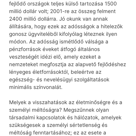
fejlődő országok teljes külső tartozása 1500
millió dollár volt; 2001-re az összeg felment
2400 millió dollárra. Jó okunk van annak
állítására, hogy ezek az adósságok a hitelezők
gonosz ügyviteléből kifolyólag léteznek ilyen
módon. Az adósság ismétlődő válsága a
pénzforrások éveket átfogó általános
veszteségét idézi elő, amely ezeket a
nemzeteket megfosztja az alapvető fejlődéshez
lényeges életforrásoktól, beleértve az
egészség- és nevelésügyi szolgáltatások
minimális színvonalát.
Melyek a visszahatások az életminőségre és a
személyi méltóságra? Megszűnnek olyan
társadalmi kapcsolatok és hálózatok, amelyek
szükségesek a személyi sértetlenség és
méltóság fenntartásához; ez az esete a