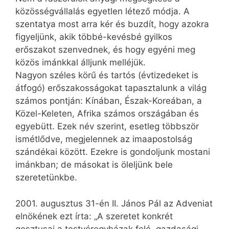
közösségvállalás egyetlen létező módja. A
szentatya most arra kér és buzdít, hogy azokra
figyeljünk, akik többé-kevésbé gyilkos
erőszakot szenvednek, és hogy egyéni meg
közös imánkkal álljunk melléjük.
Nagyon széles körű és tartós (évtizedeket is
átfogó) erőszakosságokat tapasztalunk a világ
számos pontján: Kínában, Észak-Koreában, a
Közel-Keleten, Afrika számos országában és
egyebütt. Ezek név szerint, esetleg többször
ismétlődve, megjelennek az imaapostolság
szándékai között. Ezekre is gondoljunk mostani
imánkban; de másokat is öleljünk bele
szeretetünkbe.
2001. augusztus 31-én II. János Pál az Adveniat
elnökének ezt írta: „A szeretet konkrét
gesztusai a testvéregyházak felé, gazdasági