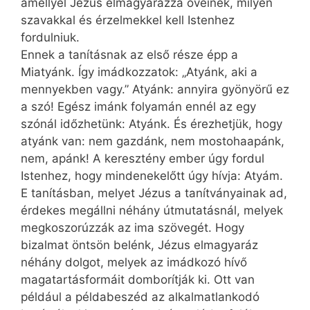
amellyel Jézus elmagyarázza övéinek, milyen
szavakkal és érzelmekkel kell Istenhez
fordulniuk.
Ennek a tanításnak az első része épp a
Miatyánk. Így imádkozzatok: „Atyánk, aki a
mennyekben vagy.” Atyánk: annyira gyönyörű ez
a szó! Egész imánk folyamán ennél az egy
szónál időzhetünk: Atyánk. És érezhetjük, hogy
atyánk van: nem gazdánk, nem mostohaapánk,
nem, apánk! A keresztény ember úgy fordul
Istenhez, hogy mindenekelőtt úgy hívja: Atyám.
E tanításban, melyet Jézus a tanítványainak ad,
érdekes megállni néhány útmutatásnál, melyek
megkoszorúzzák az ima szövegét. Hogy
bizalmat öntsön belénk, Jézus elmagyaráz
néhány dolgot, melyek az imádkozó hívő
magatartásformáit domborítják ki. Ott van
például a példabeszéd az alkalmatlankodó