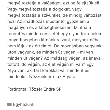
megváltoztatja a valóságot, ezt ne felejtsük el!
Vagy megváltoztatja a dolgokat, vagy
megváltoztatja a szívünket, de mindig változást
hoz! Az imádkozás mostantól győzelem a
magányon és a kétségbeesésen. Mintha a
teremtés minden részletét egy olyan történelem
ernyedtségében látnánk rajzani, melynek néha
nem látjuk az értelmét. De mozgásban vagyunk,
úton vagyunk, és minden út végén – mi van
minden út végén? Az imádság végén, az imával
töltött idő végén, az élet végén mi van? Egy
Atya van, aki tárt karokkal vár mindent és
mindenkit. Nézzünk erre az Atyára!
Fordította: Tőzsér Endre SP
Kategória
Egyházunk