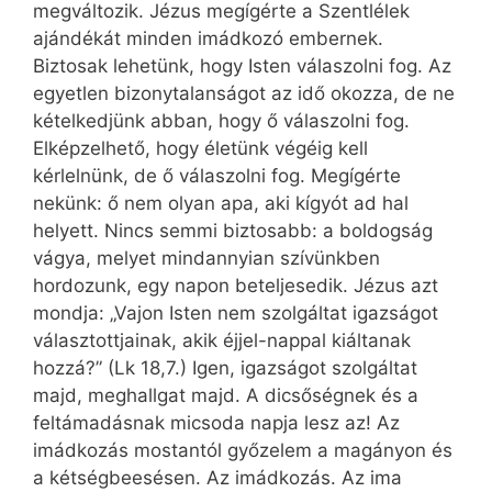
megváltozik. Jézus megígérte a Szentlélek
ajándékát minden imádkozó embernek.
Biztosak lehetünk, hogy Isten válaszolni fog. Az
egyetlen bizonytalanságot az idő okozza, de ne
kételkedjünk abban, hogy ő válaszolni fog.
Elképzelhető, hogy életünk végéig kell
kérlelnünk, de ő válaszolni fog. Megígérte
nekünk: ő nem olyan apa, aki kígyót ad hal
helyett. Nincs semmi biztosabb: a boldogság
vágya, melyet mindannyian szívünkben
hordozunk, egy napon beteljesedik. Jézus azt
mondja: „Vajon Isten nem szolgáltat igazságot
választottjainak, akik éjjel-nappal kiáltanak
hozzá?” (Lk 18,7.) Igen, igazságot szolgáltat
majd, meghallgat majd. A dicsőségnek és a
feltámadásnak micsoda napja lesz az! Az
imádkozás mostantól győzelem a magányon és
a kétségbeesésen. Az imádkozás. Az ima