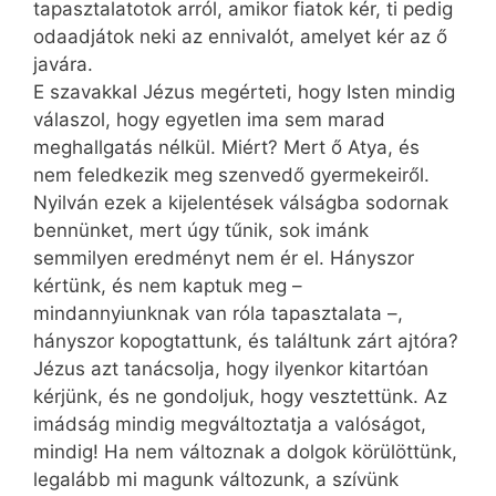
tapasztalatotok arról, amikor fiatok kér, ti pedig
odaadjátok neki az ennivalót, amelyet kér az ő
javára.
E szavakkal Jézus megérteti, hogy Isten mindig
válaszol, hogy egyetlen ima sem marad
meghallgatás nélkül. Miért? Mert ő Atya, és
nem feledkezik meg szenvedő gyermekeiről.
Nyilván ezek a kijelentések válságba sodornak
bennünket, mert úgy tűnik, sok imánk
semmilyen eredményt nem ér el. Hányszor
kértünk, és nem kaptuk meg –
mindannyiunknak van róla tapasztalata –,
hányszor kopogtattunk, és találtunk zárt ajtóra?
Jézus azt tanácsolja, hogy ilyenkor kitartóan
kérjünk, és ne gondoljuk, hogy vesztettünk. Az
imádság mindig megváltoztatja a valóságot,
mindig! Ha nem változnak a dolgok körülöttünk,
legalább mi magunk változunk, a szívünk