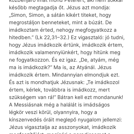
közbenjáró imát mond Péterért, aki nem sokkal
később megtagadja őt. Jézus azt mondja:
„Simon, Simon, a sátán kikért titeket, hogy
megrostáljon benneteket, mint a búzát. De
imádkoztam érted, nehogy megfogyatkozz a
hitedben.” (Lk 22,31–32.) Ez vigasztaló: jó tudni,
hogy Jézus imádkozik értünk, imádkozik értem,
imádkozik valamennyiünkért, hogy hitünk meg
ne fogyatkozzon. És ez igaz. „De, atyám, még
ma is imádkozik?” Ma is, az Atyánál. Jézus
imádkozik értem. Mind­annyian elmondjuk ezt.
És azt is mondhatjuk Jézusnak: „Te imádkozol
értem, kérlek, továbbra is imádkozz, mert
szükségem van rá!” Bátran kell ezt mondanunk!
A Messiásnak még a halálát is imádságos
légkör veszi körül, olyannyira, hogy a
kínszenvedés óráit meglepő nyugalom jellemzi:
Jézus vigasztalja az asszonyokat, imádkozik