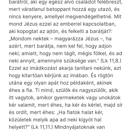
barátról, aki egy egész alvó családot felébreszt,
mert váratlanul betoppant hozzá egy utazó, és
nincs kenyere, amellyel megvendégelhetné. Mit
mond Jézus ezzel az emberrel kapcsolatban,
aki kopogtat az ajtón, és felkelti a barátját?:
„Mondom nektek – magyarázza Jézus –, ha
azért, mert barátja, nem kel fel, hogy adjon
neki; amiatt, hogy nem tágít, mégis fölkel, és ad
neki annyit, amennyire szüksége van.” (Lk 11,8.)
Ezzel az imádkozást akarja tanítani nekünk, azt
hogy kitartóan kérjünk az imában. És rögtön
utána egy olyan apát hoz példaként, akinek
éhes a fia. Ti mind, szülők és nagyszülők, akik
itt vagytok, amikor gyermeketek vagy unokátok
kér valamit, mert éhes, ha kér és kérlel, majd sír
és ordít, mert éhes: „Ha fiatok halat kér,
közületek melyik apa ad neki kígyót hal
helyett?” (Lk 11,11.) Mindnyájatoknak van