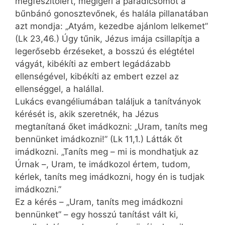
megfeszítőiért, megígéri a paradicsomot a
bűnbánó gonosztevőnek, és halála pillanatában
azt mondja: „Atyám, kezedbe ajánlom lelkemet”
(Lk 23,46.) Úgy tűnik, Jézus imája csillapítja a
legerősebb érzéseket, a bosszú és elégtétel
vágyát, kibékíti az embert legádázabb
ellenségével, kibékíti az embert ezzel az
ellenséggel, a halállal.
Lukács evangéliumában találjuk a tanítványok
kérését is, akik szeretnék, ha Jézus
megtanítaná őket imádkozni: „Uram, taníts meg
bennünket imádkozni!” (Lk 11,1.) Látták őt
imádkozni. „Taníts meg – mi is mondhatjuk az
Úrnak –, Uram, te imádkozol értem, tudom,
kérlek, taníts meg imádkozni, hogy én is tudjak
imádkozni.”
Ez a kérés – „Uram, taníts meg imádkozni
bennünket” – egy hosszú tanítást vált ki,