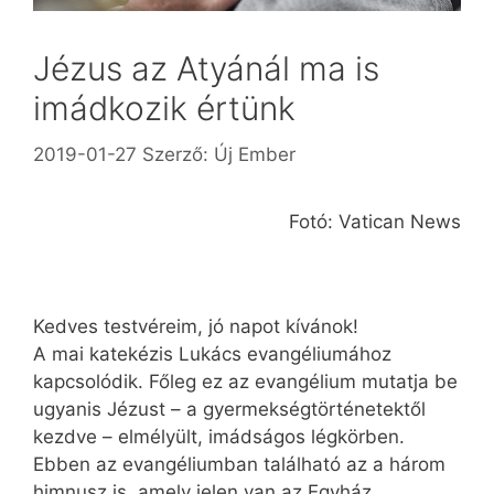
Jézus az Atyánál ma is
imádkozik értünk
2019-01-27
Szerző:
Új Ember
Fotó: Vatican News
Kedves testvéreim, jó napot kívánok!
A mai katekézis Lukács evangéliumához
kapcsolódik. Főleg ez az evangélium mutatja be
ugyanis Jézust – a gyermekségtörténetektől
kezdve – elmélyült, imádságos légkörben.
Ebben az evangéliumban található az a három
himnusz is, amely jelen van az Egyház