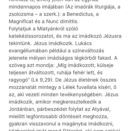
mindennapos imájában (Az imaórák liturgiája, a
zsolozsma – a szerk.): a Benedictus, a
Magnificat és a Nunc dimittis.
Folytatjuk a Miatyánkról szóló
katekézissorozatot, és ma az imádkozó Jézusra
tekintünk. Jézus imádkozik. Lukács
evangéliumában például a színeváltozás
jelenete mélyen imádságos légkörből fakad. A
szöveg azt mondja: „Míg imádkozott, külseje
teljesen átváltozott, ruhája fehér lett, és
ragyogó” (Lk 9,29). De Jézus életének összes
mozzanatát mint­egy a Lélek fuvallata kíséri, ő
az, aki vezeti minden tevékenységében. Jézus
imádkozik, amikor megkeresztelkedik a
Jordánban, párbeszédet folytat az Atyával,
mielőtt legfontosabb döntéseit meghozza,
gyakran visszavonul a magányba imádkozni,