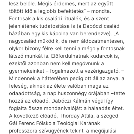
lesz belőle. Mégis érdemes, mert az együtt
töltött idő a legjobb befektetés” – mondta.
Fontosak a kis családi rituálék, és a szent
jelenlétének tudatosítása is (a Dabóczi család
házában egy kis kápolna van berendezve). „A
nagycsalád működik, de nem áldozatmentesen,
olykor bizony félre kell tenni a mégoly fontosnak
látszó munkát is. Előfordulhatnak kudarcok is,
ezektől azonban nem kell megóvnunk a
gyermekeinket – fogalmazott a vezérigazgató. –
Mindennek a hátterében pedig ott áll az anya, a
feleség, akinek az élete valóban maga az
odaadottság, a nap huszonnégy órájában –tette
hozzá az előadó. Dabóczi Kálmán végül így
foglalta össze mondanivalóját: a hálaadás éltet.
A következő előadó, Thor­day Attila, a szegedi
Gál Ferenc Főiskola Teológiai Karának
professzora szívügyének tekinti a megújulási