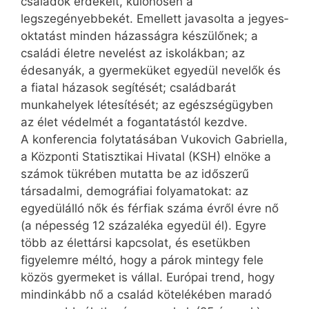
családok érdekeit, különösen a
legszegényebbekét. Emellett javasolta a jegyes­
oktatást minden házasságra készülőnek; a
családi életre nevelést az iskolákban; az
édesanyák, a gyermeküket egyedül nevelők és
a fiatal házasok segítését; családbarát
munkahelyek létesítését; az egészségügyben
az élet védelmét a fogantatástól kezdve.
A konferencia folytatásában Vukovich Gabriella,
a Központi Statisztikai Hivatal (KSH) elnöke a
számok tükrében mutatta be az időszerű
társadalmi, demográfiai folyamatokat: az
egyedülálló nők és férfiak száma évről évre nő
(a népesség 12 százaléka egyedül él). Egyre
több az élettársi kapcsolat, és esetükben
figyelemre méltó, hogy a párok mintegy fele
közös gyermeket is vállal. Európai trend, hogy
mindinkább nő a család kötelékében maradó