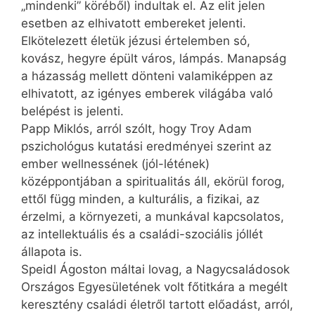
„mindenki” köréből) indultak el. Az elit jelen
esetben az elhivatott embereket jelenti.
Elkötelezett életük jézusi értelemben só,
kovász, hegyre épült város, lámpás. Manapság
a házasság mellett dönteni valamiképpen az
elhivatott, az igényes emberek világába való
belépést is jelenti.
Papp Miklós, arról szólt, hogy Troy Adam
pszichológus kutatási eredményei szerint az
ember wellnessének (jól-létének)
középpontjában a spiritualitás áll, ekörül forog,
ettől függ minden, a kulturális, a fizikai, az
érzelmi, a környezeti, a munkával kapcsolatos,
az intellektuális és a családi-szociális jóllét
állapota is.
Speidl Ágoston máltai lovag, a Nagycsaládosok
Országos Egyesületének volt főtitkára a megélt
keresztény családi életről tartott előadást, arról,