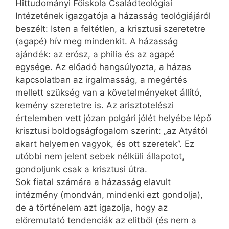
Hittudományi Főiskola Családteológiai
Intézetének igazgatója a házasság teológiájáról
beszélt: Isten a feltétlen, a krisztusi szeretetre
(agapé) hív meg mindenkit. A házasság
ajándék: az erósz, a philia és az agapé
egysége. Az előadó hangsúlyozta, a házas
kapcsolatban az irgalmasság, a megértés
mellett szükség van a követelményeket állító,
kemény szeretetre is. Az arisztotelészi
értelemben vett józan polgári jólét helyébe lépő
krisztusi boldogságfogalom szerint: „az Atyától
akart helyemen vagyok, és ott szeretek”. Ez
utóbbi nem jelent sebek nélküli állapotot,
gondoljunk csak a krisztusi útra.
Sok fiatal számára a házasság elavult
intézmény (mondván, mindenki ezt gondolja),
de a történelem azt igazolja, hogy az
előremutató tendenciák az elitből (és nem a