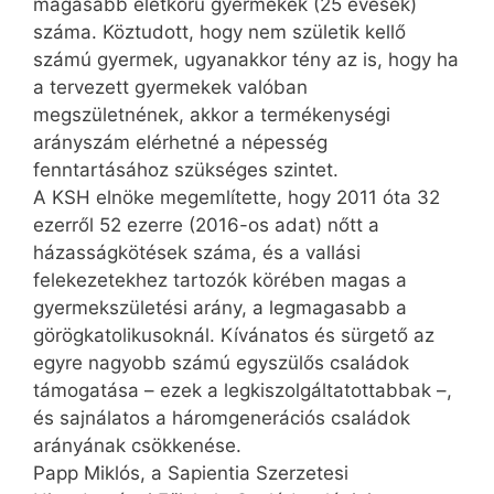
magasabb életkorú gyermekek (25 évesek)
száma. Köztudott, hogy nem születik kellő
számú gyermek, ugyanakkor tény az is, hogy ha
a tervezett gyermekek valóban
megszületnének, akkor a termékenységi
arányszám elérhetné a népesség
fenntartásához szük­séges szintet.
A KSH elnöke megemlítette, hogy 2011 óta 32
ezerről 52 ezerre (2016-os adat) nőtt a
házasságkötések száma, és a vallási
felekezetekhez tartozók körében magas a
gyermekszületési arány, a legmagasabb a
görög­kato­liku­sok­nál. Kívánatos és sürgető az
egyre nagyobb számú egyszülős családok
támogatása – ezek a legkiszolgáltatottabbak –,
és sajnálatos a háromgenerációs családok
arányának csökkenése.
Papp Miklós, a Sapientia Szerzetesi