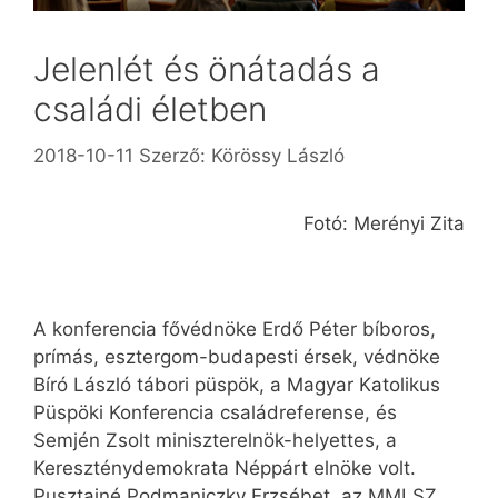
Jelenlét és önátadás a
családi életben
2018-10-11
Szerző:
Körössy László
Fotó: Merényi Zita
A konferencia fővédnöke Erdő Péter bíboros,
prímás, esztergom-budapesti érsek, védnöke
Bíró László tábori püspök, a Magyar Katolikus
Püspöki Konferencia családreferense, és
Semjén Zsolt miniszterelnök-helyettes, a
Kereszténydemokrata Néppárt elnöke volt.
Pusztainé Podmaniczky Erzsébet, az MMLSZ