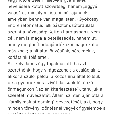
vagy futó érzelem, illetve a gyermekek
nevelésére kötött szövetség, hanem „eggyé
válás”, és mint ilyen, isteni mű, ajándék,
amelyben benne van maga Isten. (Gyökössy
Endre református lelkipásztor szófordulata
szerint a házasság: Ketten hármasban). Nem
cél, nem is maga a beteljesedés, hanem út,
amely megtanít odaajándékozni magunkat a
másiknak; a hit által önzésünk, sérelmeink,
korlátaink fölé emel.
Székely János úgy fogalmazott: ha azt
szeretnénk, hogy virágozzanak a családjaink,
akkor a szülői példa, a közös ima által töltsük
be a gyermekeink szívét, lássunk túl önző
önmagunkon („az én kiterjesztése”), tanuljuk a
szeretet művészetét. Állami szinten ajánlotta a
„family main­streaming” bevezetését, azt, hogy
minden törvényi döntésnél vegyék figyelembe a