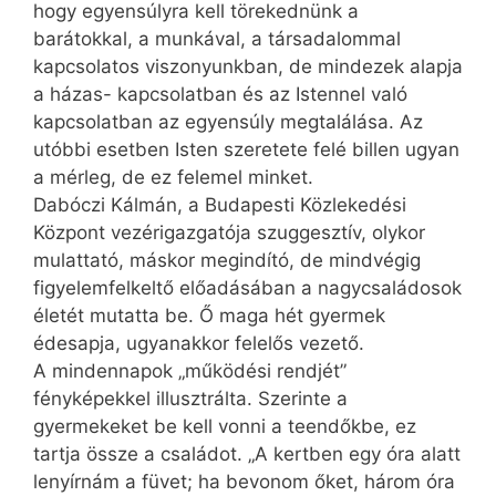
hogy egyensúlyra kell törekednünk a
barátokkal, a munkával, a társadalommal
kapcsolatos viszonyunkban, de mindezek alapja
a házas- kapcsolatban és az Istennel való
kapcsolatban az egyensúly megtalálása. Az
utóbbi esetben Isten szeretete felé billen ugyan
a mérleg, de ez felemel minket.
Dabóczi Kálmán, a Budapesti Közlekedési
Központ vezérigazgatója szuggesztív, olykor
mulattató, máskor megindító, de mindvégig
figyelemfelkeltő előadásában a nagycsaládosok
életét mutatta be. Ő maga hét gyermek
édesapja, ugyanakkor felelős vezető.
A mindennapok „működési rendjét”
fényképekkel illusztrálta. Szerinte a
gyermekeket be kell vonni a teendőkbe, ez
tartja össze a családot. „A kertben egy óra alatt
lenyírnám a füvet; ha bevonom őket, három óra