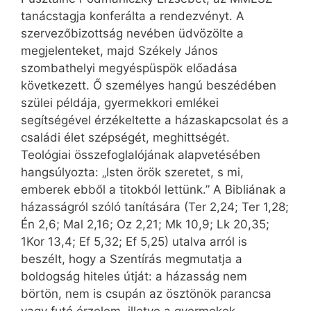
tanácstagja konferálta a rendezvényt. A
szervezőbizottság nevében üdvözölte a
megjelenteket, majd Székely János
szombathelyi megyéspüspök előadása
következett. Ő személyes hangú beszédében
szülei példája, gyermekkori emlékei
segítségével érzékeltette a há­zas­kapcsolat és a
családi élet szépségét, meghittségét.
Teológiai összefoglalójának alapvetésében
hangsúlyozta: „Isten örök szeretet, s mi,
emberek ebből a titokból lettünk.” A Bibliának a
házasságról szóló tanítására (Ter 2,24; Ter 1,28;
Én 2,6; Mal 2,16; Oz 2,21; Mk 10,9; Lk 20,35;
1Kor 13,4; Ef 5,32; Ef 5,25) utalva arról is
beszélt, hogy a Szentírás megmutatja a
boldogság hiteles útját: a házasság nem
börtön, nem is csupán az ösztönök parancsa