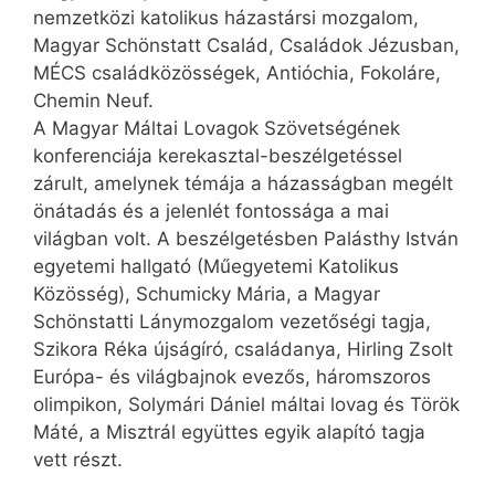
nemzetközi katolikus házastársi mozgalom,
Magyar Schönstatt Család, Családok Jézusban,
MÉCS családközösségek, Antióchia, Fokoláre,
Chemin Neuf.
A Magyar Máltai Lovagok Szövetségének
konferenciája kerekasztal-beszélgetéssel
zárult, amelynek témája a házasságban megélt
önátadás és a jelenlét fontossága a mai
világban volt. A beszélgetésben Palásthy­ István
egyetemi hallgató (Műegyetemi Katolikus
Közösség), Schumicky Mária, a Magyar
Schönstatti Lánymozgalom vezetőségi tagja,
Szikora Réka újságíró, családanya, Hirling Zsolt
Európa- és világbajnok evezős, háromszoros
olimpikon, Solymári Dániel máltai lovag és Török
Máté, a Misztrál együttes egyik alapító tagja
vett részt.