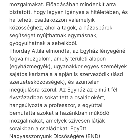
mozgalmakat. Előadásában mindenkit arra
biztatott, hogy legyen igényes a hitéletében, és
ha teheti, csatlakozzon valamelyik
közösséghez, ahol a tagok, a házaspárok
segítséget nyújthatnak egymásnak,
gyógyulhatnak a sebeikből.
Thorday Attila elmondta, az Egyház lényegénél
fogva mozgalom, amely területi alapon
(egyházmegyék), ugyan­akkor egyes személyek
sajátos karizmája alapján is szerveződik (lásd
szerzetesközösségek), és szüntelen
megújulásra szorul. Az Egyház az elmúlt fél
évszázadban sokat tett a családokért,
hangsúlyozta a professzor, s egyúttal
bemutatta azokat a hazánkban működő
mozgalmakat, amelyek szívesen látják
soraikban a családokat: Együtt
Nagyasszonyunk Dicsőségére (END)