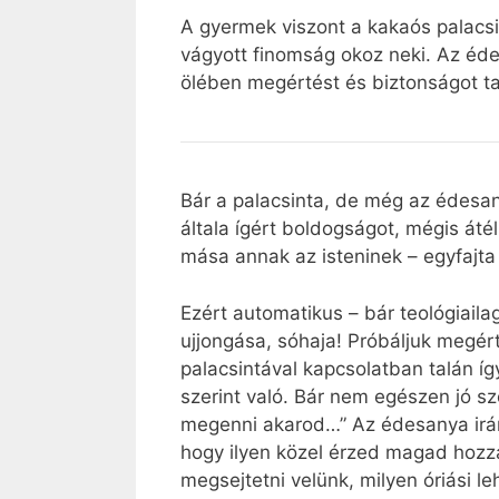
A gyermek viszont a kakaós palacsin
vágyott finomság okoz neki. Az édes
ölében megértést és biztonságot ta
Bár a palacsinta, de még az édesan
általa ígért boldogságot, mégis át
mása annak az isteninek – egyfajta í
Ezért automatikus – bár teológiaila
ujjongása, sóhaja! Próbáljuk megér
palacsintával kapcsolatban talán íg
szerint való. Bár nem egészen jó sz
megenni akarod…” Az édesanya irán
hogy ilyen közel érzed magad hozzá
megsejtetni velünk, milyen óriási l