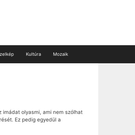
zelkép
Kultúra
Mozaik
z imádat olyasmi, ami nem szólhat
erését. Ez pedig egyedül a