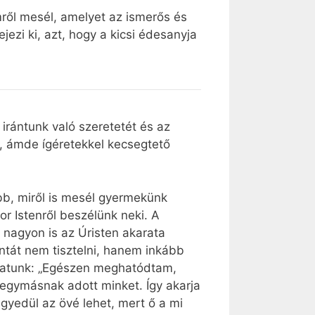
mről mesél, amelyet az ismerős és
ezi ki, azt, hogy a kicsi édesanyja
irántunk való szeretetét és az
y, ámde ígéretekkel kecsegtető
ább, miről is mesél gyermekünk
r Istenről beszélünk neki. A
z nagyon is az Úristen akarata
intát nem tisztelni, hanem inkább
dhatunk: „Egészen meghatódtam,
 egymásnak adott minket. Így akarja
egyedül az övé lehet, mert ő a mi