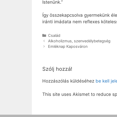
Istenünk.”
Így összekapcsolva gyermekünk életé
iránti imádata nem reflexes köteles
Kategória
Család
Alkoholizmus, szenvedélybetegség
Emléknap Kaposváron
Szólj hozzá!
Hozzászólás küldéséhez
be kell je
This site uses Akismet to reduce 