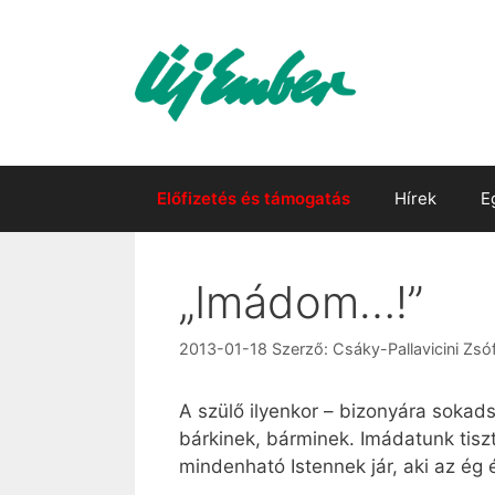
Kilépés
a
tartalomba
Előfizetés és támogatás
Hírek
E
„Imádom…!”
2013-01-18
Szerző:
Csáky-Pallavicini Zsóf
A szülő ilyenkor – bizonyára sokad
bárkinek, bárminek. Imádatunk tiszt
mindenható Istennek jár, aki az ég é