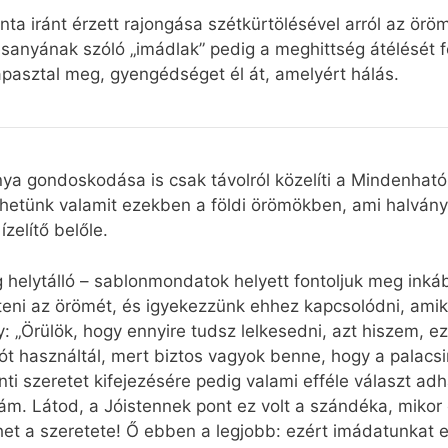
ta iránt érzett rajongása szétkürtölésével arról az örö
anyának szóló „imádlak” pedig a meghittség átélését fej
pasztal meg, gyengédséget él át, amelyért hálás.
ya gondoskodása is csak távolról közelíti a Mindenható 
élhetünk valamit ezekben a földi örömökben, ami halván
zelítő belőle.
g helytálló – sablonmondatok helyett fontoljuk meg ink
teni az örömét, és igyekezzünk ehhez kapcsolódni, amiko
y: „Örülök, hogy ennyire tudsz lelkesedni, azt hiszem, e
ót használtál, mert biztos vagyok benne, hogy a palacs
ti szeretet kifejezésére pedig valami efféle választ a
m. Látod, a Jóistennek pont ez volt a szándéka, mikor
ehet a szeretete! Ő ebben a legjobb: ezért imádatunkat 