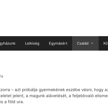
gyházunk
Lelkiség
Egymásért
Család
Kö
ia
szorra – azt próbálja gyermekének eszébe vésni, hogy a
eletet jelent, a magunk alávetését, a feljebbvaló elism
s a föld ura.