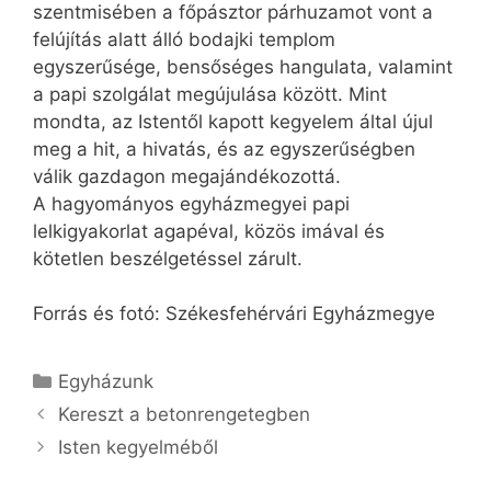
szentmisében a főpásztor párhuzamot vont a
felújítás alatt álló bodajki templom
egyszerűsége, bensőséges hangulata, valamint
a papi szolgálat megújulása között. Mint
mondta, az Istentől kapott kegyelem által újul
meg a hit, a hivatás, és az egyszerűségben
válik gazdagon megajándékozottá.
A hagyományos egyházmegyei papi
lelkigyakorlat agapéval, közös imával és
kötetlen beszélgetéssel zárult.
Forrás és fotó: Székesfehérvári Egyházmegye
Kategória
Egyházunk
Kereszt a betonrengetegben
Isten kegyelméből