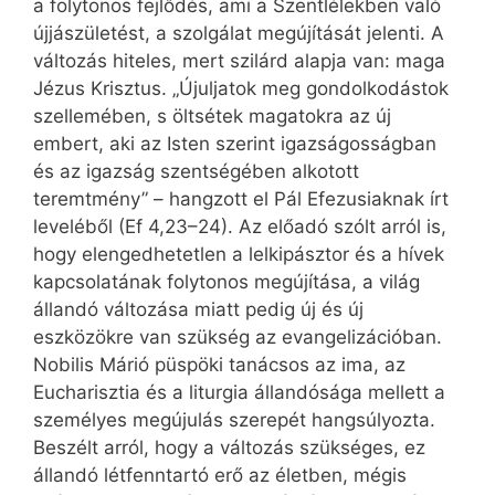
a folytonos fejlődés, ami a Szentlélekben való
újjászületést, a szolgálat megújítását jelenti. A
változás hiteles, mert szilárd alapja van: maga
Jézus Krisztus. „Újuljatok meg gondolkodástok
szellemében, s öltsétek magatokra az új
embert, aki az Isten szerint igazságosságban
és az igazság szentségében alkotott
teremtmény” – hangzott el Pál Efe­zusiaknak írt
leveléből (Ef 4,23–24). Az előadó szólt arról is,
hogy elengedhetetlen a lelkipásztor és a hívek
kapcsolatának folytonos megújítása, a világ
állandó változása miatt pedig új és új
eszközökre van szükség az evangelizációban.
Nobilis Márió püspöki tanácsos az ima, az
Eucharisztia és a liturgia állandósága mellett a
személyes megújulás szerepét hangsúlyozta.
Beszélt arról, hogy a változás szükséges, ez
állandó létfenntartó erő az életben, mégis