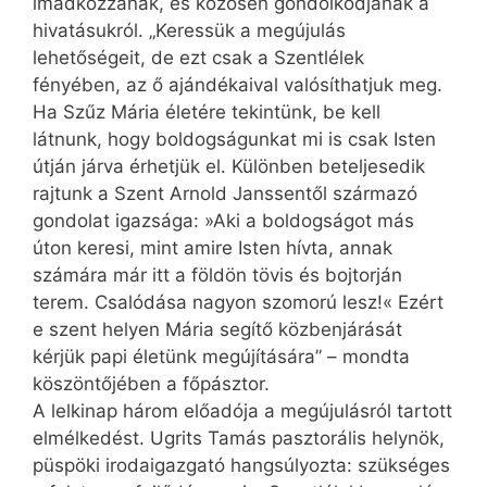
imádkozzanak, és közösen gondolkodjanak a
hivatásukról. „Keressük a megújulás
lehetőségeit, de ezt csak a Szentlélek
fényében, az ő ajándékaival valósíthatjuk meg.
Ha Szűz Mária életére tekintünk, be kell
látnunk, hogy boldogságunkat mi is csak Isten
útján járva érhetjük el. Különben beteljesedik
rajtunk a Szent Arnold Janssentől származó
gondolat igazsága: »Aki a boldogságot más
úton keresi, mint amire Isten hívta, annak
számára már itt a földön tövis és bojtorján
terem. Csalódása nagyon szomorú lesz!« Ezért
e szent helyen Mária segítő közbenjárását
kérjük papi életünk megújítására” – mondta
köszöntőjében a főpásztor.
A lelkinap három előadója a megújulásról tartott
elmélkedést. Ugrits Tamás pasztorális helynök,
püspöki irodaigazgató hangsúlyozta: szükséges