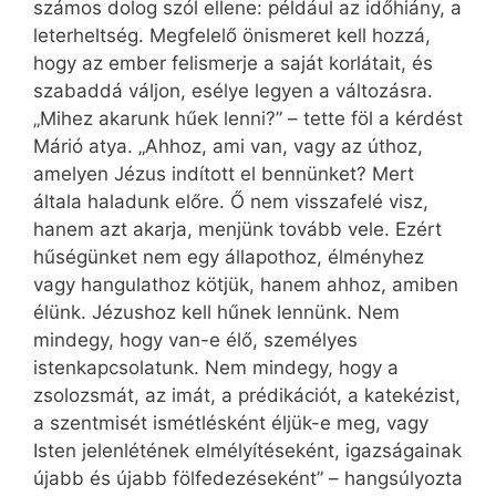
számos dolog szól ellene: például az időhiány, a
leterheltség. Megfelelő önismeret kell hozzá,
hogy az ember felismerje a saját korlátait, és
szabaddá váljon, esélye legyen a változásra.
„Mihez akarunk hűek lenni?” – tette föl a kérdést
Márió atya. „Ahhoz, ami van, vagy az úthoz,
amelyen Jézus indított el bennünket? Mert
általa haladunk előre. Ő nem visszafelé visz,
hanem azt akarja, menjünk tovább vele. Ezért
hűségünket nem egy állapothoz, élményhez
vagy hangulathoz kötjük, hanem ahhoz, amiben
élünk. Jézushoz kell hűnek lennünk. Nem
mindegy, hogy van-e élő, személyes
istenkapcsolatunk. Nem mindegy, hogy a
zsolozsmát, az imát, a prédikációt, a katekézist,
a szentmisét ismétlésként éljük-e meg, vagy
Isten jelenlétének elmélyítéseként, igaz­ságainak
újabb és újabb fölfedezéseként” – hangsúlyozta