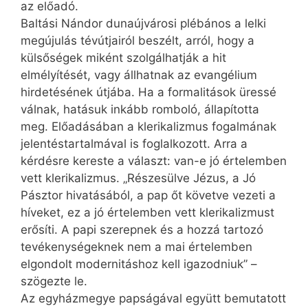
az előadó.
Baltási Nándor dunaújvárosi plébános a lelki
megújulás tévútjairól beszélt, arról, hogy a
külsőségek miként szolgálhatják a hit
elmélyítését, vagy állhatnak az evangélium
hirdetésének útjába. Ha a formalitások üressé
válnak, hatásuk inkább romboló, állapította
meg. Előadásában a klerikalizmus fogalmának
jelentéstartalmával is foglalkozott. Arra a
kérdésre kereste a választ: van-e jó értelemben
vett klerikalizmus. „Részesülve Jézus, a Jó
Pásztor hivatásából, a pap őt követve vezeti a
híveket, ez a jó értelemben vett klerikalizmust
erősíti. A papi szerepnek és a hozzá tartozó
tevékenységeknek nem a mai értelemben
elgondolt modernitáshoz kell igazodniuk” –
szögezte le.
Az egyházmegye papságával együtt bemutatott