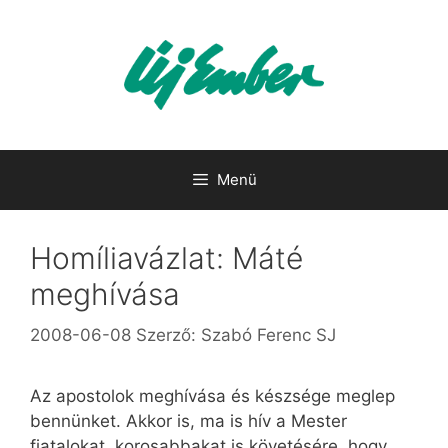
Kilépés
a
tartalomba
Menü
Homíliavázlat: Máté
meghívása
2008-06-08
Szerző:
Szabó Ferenc SJ
Az apostolok meghívása és készsége meglep
bennünket. Akkor is, ma is hív a Mester
fiatalokat, korosabbakat is követésére, hogy