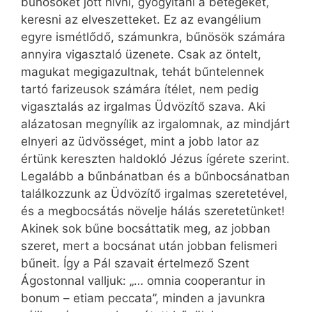
bűnösöket jött hívni, gyógyítani a betegeket,
keresni az elveszetteket. Ez az evangélium
egyre ismétlődő, számunkra, bűnösök számára
annyira vigasztaló üzenete. Csak az öntelt,
magukat megigazultnak, tehát bűntelennek
tartó farizeusok számára ítélet, nem pedig
vigasztalás az irgalmas Üdvözítő szava. Aki
alázatosan megnyílik az irgalomnak, az mindjárt
elnyeri az üdvösséget, mint a jobb lator az
értünk kereszten haldokló Jézus ígérete szerint.
Legalább a bűnbánatban és a bűnbocsánatban
találkozzunk az Üdvözítő irgalmas szeretetével,
és a megbocsátás növelje hálás szeretetünket!
Akinek sok bűne bocsáttatik meg, az jobban
szeret, mert a bocsánat után jobban felismeri
bűneit. Így a Pál szavait értelmező Szent
Ágostonnal valljuk: „… omnia cooperantur in
bonum – etiam peccata”, minden a javunkra