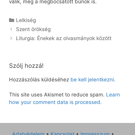
válik, még a megbocsátott bűnök is.
Kategória
Lelkiség
Szent örökség
Liturgia: Énekek az olvasmányok között
Szólj hozzá!
Hozzászólás küldéséhez
be kell jelentkezni
.
This site uses Akismet to reduce spam.
Learn
how your comment data is processed.
Adatvédelem
•
Kapcsolat
•
Impresszum
•