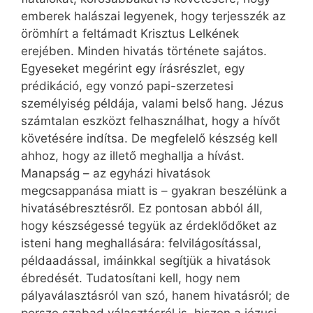
emberek halászai legyenek, hogy terjesszék az
örömhírt a feltámadt Krisztus Lelkének
erejében. Minden hivatás története sajátos.
Egyeseket megérint egy írásrészlet, egy
prédikáció, egy vonzó papi-szerzetesi
személyiség példája, valami belső hang. Jézus
számtalan eszközt felhasználhat, hogy a hívőt
követésére indítsa. De megfelelő készség kell
ahhoz, hogy az illető meghallja a hívást.
Manapság – az egyházi hivatások
megcsappanása miatt is – gyakran beszélünk a
hivatásébresztésről. Ez pontosan abból áll,
hogy készségessé tegyük az érdeklődőket az
isteni hang meghallására: felvilágosítással,
példaadással, imáinkkal segítjük a hivatások
ébredését. Tudatosítani kell, hogy nem
pályaválasztásról van szó, hanem hivatásról; de