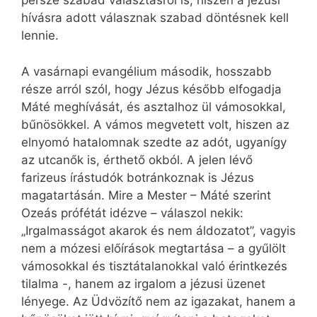
persze szabad választásról is, hiszen a jézusi
hívásra adott válasznak szabad döntésnek kell
lennie.
A vasárnapi evangélium második, hosszabb
része arról szól, hogy Jézus később elfogadja
Máté meghívását, és asztalhoz ül vámosokkal,
bűnösökkel. A vámos megvetett volt, hiszen az
elnyomó hatalomnak szedte az adót, ugyanígy
az utcanők is, érthető okból. A jelen lévő
farizeus írástudók botránkoznak is Jézus
magatartásán. Mire a Mester – Máté szerint
Ozeás prófétát idézve – válaszol nekik:
„Irgalmasságot akarok és nem áldozatot”, vagyis
nem a mózesi előírások megtartása – a gyűlölt
vámosokkal és tisztátalanokkal való érintkezés
tilalma -, hanem az irgalom a jézusi üzenet
lényege. Az Üdvözítő nem az igazakat, hanem a