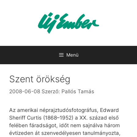
Kilépés
a
tartalomba
Menü
Szent örökség
2008-06-08
Szerző:
Pallós Tamás
Az amerikai néprajztudósfotográfus, Edward
Sheriff Curtis (1868–1952) a XX. század első
felében fáradságot, időt nem sajnálva három
évtizeden át szenvedélyesen tanulmányozta,