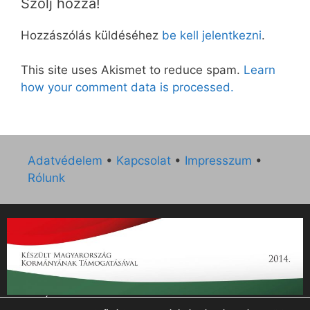
Szólj hozzá!
Hozzászólás küldéséhez
be kell jelentkezni
.
This site uses Akismet to reduce spam.
Learn
how your comment data is processed.
Adatvédelem
•
Kapcsolat
•
Impresszum
•
Rólunk
„Az Új Ember katolikus hetilap 2014. évi működésének