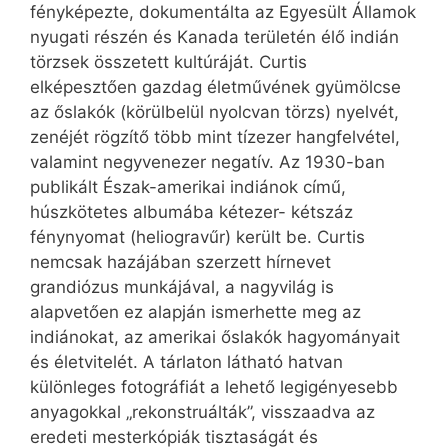
fényképezte, dokumentálta az Egyesült Államok
nyugati részén és Kanada területén élő indián
törzsek összetett kultúráját. Curtis
elképesztően gazdag életművének gyümölcse
az őslakók (körülbelül nyolcvan törzs) nyelvét,
zenéjét rögzítő több mint tízezer hangfelvétel,
valamint negyvenezer negatív. Az 1930-ban
publikált Észak-amerikai indiánok című,
húszkötetes albumába kétezer- kétszáz
fénynyomat (heliogravűr) került be. Curtis
nemcsak hazájában szerzett hírnevet
grandiózus munkájával, a nagyvilág is
alapvetően ez alapján ismerhette meg az
indiánokat, az amerikai őslakók hagyományait
és életvitelét. A tárlaton látható hatvan
különleges fotográfiát a lehető legigényesebb
anyagokkal „rekonstruálták”, visszaadva az
eredeti mesterkópiák tisztaságát és