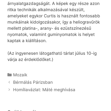
árnyalatgazdagságát. A képek egy része azon
ritka technikák alkalmazásával készült,
amelyeket egykor Curtis is használt fontosabb
munkáinak kidolgozásakor, így a heliogravűrök
mellett platina-, arany- és ezüstszínezésű
nyomatok, valamint guminyomatok is helyet
kaptak a kiállításon.
(Az ingyenesen látogatható tárlat július 10-ig
várja az érdeklődőket.)
Kategória
Mozaik
Bérmálás Párizsban
Homíliavázlat: Máté meghívása