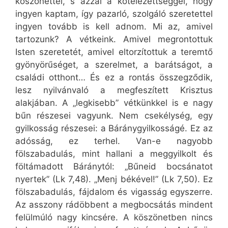
köszönettel, s azzal a kötelezettséggel, hogy
ingyen kaptam, így pazarló, szolgáló szeretettel
ingyen tovább is kell adnom. Mi az, amivel
tartozunk? A vétkeink. Amivel megrontottuk
Isten szeretetét, amivel eltorzítottuk a teremtő
gyönyörűséget, a szerelmet, a barátságot, a
családi otthont… És ez a rontás összegződik,
lesz nyilvánvaló a megfeszített Krisztus
alakjában. A „legkisebb” vétkünkkel is e nagy
bűn részesei vagyunk. Nem csekélység, egy
gyilkosság részesei: a Báránygyilkosságé. Ez az
adósság, ez terhel. Van-e nagyobb
fölszabadulás, mint hallani a meggyilkolt és
föltámadott Báránytól: „Bűneid bocsánatot
nyertek” (Lk 7,48). „Menj békével!” (Lk 7,50). Ez
fölszabadulás, fájdalom és vigasság egyszerre.
Az asszony rádöbbent a megbocsátás mindent
felülmúló nagy kincsére. A köszönetben nincs