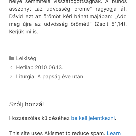
helye semmiféle visszafogottságnak. A bűnös
asszonyt „az üdvösség öröme” ragyogja át.
Dávid ezt az örömöt kéri bánatimájában: „Add
meg újra az üdvösség örömét!” (Zsolt 51,14).
Kérjük mi is.
Kategória
Lelkiség
Hetilap 2010.06.13.
Liturgia: A papság éve után
Szólj hozzá!
Hozzászólás küldéséhez
be kell jelentkezni
.
This site uses Akismet to reduce spam.
Learn