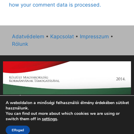
how your comment data is processed.
Adatvédelem
•
Kapcsolat
•
Impresszum
•
Rólunk
„Az Új Ember katolikus hetilap 2014. évi működésének
A weboldalon a minőségi felhasználói élmény érdekében sütiket
támogatását az EGYH-KCP-14-P-0121 sz. támogatási
használunk.
szerződés keretében 3 000 000 Ft összegben támogatta az
You can find out more about which cookies we are using or
Emberi Erőforrások Minisztériuma.”
switch them off in
settings
.
Elfogad
© 2026 Magyar Kurír - Új Ember
• Készült
GeneratePress