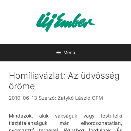
Kilépés
a
tartalomba
Menü
Homíliavázlat: Az üdvösség
öröme
2010-06-13
Szerző:
Zatykó László OFM
Mindazok, akik vakságuk vagy testi-lelki
tisztátalanságuk már elhordozhatatlan,
nyomasztó terhével Jézushoz fordulnak. És