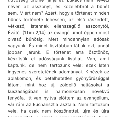
üdvösség öröme” járja át. Lukács nem nevezi
néven az asszonyt, és közelebbről a bűnét
sem. Miért nem? Azért, hogy a történet minden
bűnös története lehessen, az első rászedett,
vétkező, Istennek ellenszegülő asszonytól,
Évától (1Tim 2,14) az evangéliumot éppen most
olvasó bűnösig. Mert mindannyian adósak
vagyunk. És minél tisztábban látjuk ezt, annál
jobban járunk. E történet arra ösztönöz,
készítsük el adósságunk listáját. Van, amit
kaptunk, de nem tartozunk vele: ezek Isten
ingyenes szeretetének adományai. Kinézek az
ablakomon, és betelhetetlen gyönyörűséggel
látom, mint hoz új, zöldellő hajtásokat a
kuszaságában is harmonikusan növekvő
fenyőfa. Itt van nyitva előttem az evangélium,
vár rám az Eucharisztia asztala. Nem tartozom
vele, ha csak nem köszönettel, újra és újra