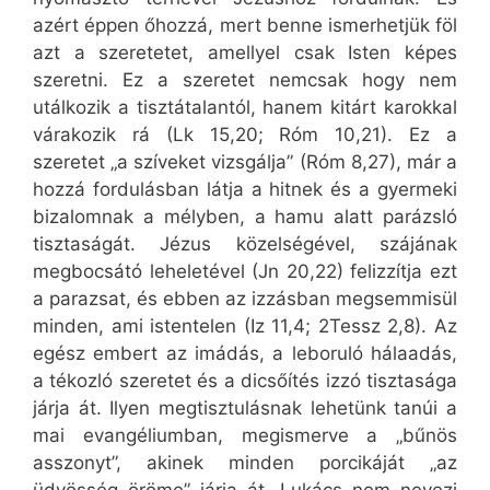
azért éppen őhozzá, mert benne ismerhetjük föl
azt a szeretetet, amellyel csak Isten képes
szeretni. Ez a szeretet nemcsak hogy nem
utálkozik a tisztátalantól, hanem kitárt karokkal
várakozik rá (Lk 15,20; Róm 10,21). Ez a
szeretet „a szíveket vizsgálja” (Róm 8,27), már a
hozzá fordulásban látja a hitnek és a gyermeki
bizalomnak a mélyben, a hamu alatt parázsló
tisztaságát. Jézus közelségével, szájának
megbocsátó leheletével (Jn 20,22) felizzítja ezt
a parazsat, és ebben az izzásban megsemmisül
minden, ami istentelen (Iz 11,4; 2Tessz 2,8). Az
egész embert az imádás, a leboruló hálaadás,
a tékozló szeretet és a dicsőítés izzó tisztasága
járja át. Ilyen megtisztulásnak lehetünk tanúi a
mai evangéliumban, megismerve a „bűnös
asszonyt”, akinek minden porcikáját „az