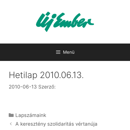
Kilépés
a
tartalomba
Menü
Hetilap 2010.06.13.
2010-06-13
Szerző:
Kategória
Lapszámaink
A keresztény szolidaritás vértanúja