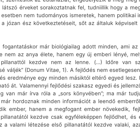
látszó érveket sorakoztatnak fel, tudniillik hogy a
 esetben nem tudományos ismeretek, hanem politikai i
 a józan ész következtetéseit, sőt az általuk képviselt
 fogantatáskor már biológiailag adott minden, ami az
e nem az anya élete, hanem egy új emberi lényé, mely
pillanattól kezdve nem az lenne. (…) Időre van sz
é váljék” (Donum Vitae, 1). A fejlődés nem esetlegese
 és eredménye egy minden másiktól eltérő egyed lesz. E
ató át. Valamennyi fejlődési szakasz egyedi és jellem
 van már írva róla a „sors könyvében”; ma már tudj
 már hordoznak minden információt a leendő emberről, 
dik ember, hanem a megfogant ember növekedik, fejlő
pillanatától kezdve csak egyféleképpen fejlődhet, é
z a valami létezése első pillanatától kezdve valaki, a