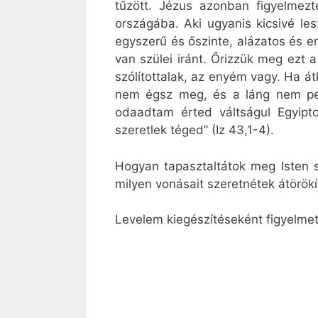
tűzött. Jézus azonban figyelmez
országába. Aki ugyanis kicsivé l
egyszerű és őszinte, alázatos és 
van szülei iránt. Őrizzük meg ezt 
szólítottalak, az enyém vagy. Ha át
nem égsz meg, és a láng nem perz
odaadtam érted váltságul Egyipt
szeretlek téged” (Iz 43,1-4).
Hogyan tapasztaltátok meg Isten s
milyen vonásait szeretnétek átörök
Levelem kiegészítéseként figyelme