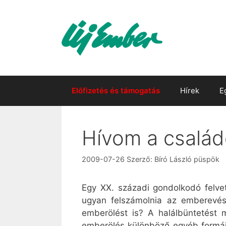
Kilépés
a
tartalomba
Előfizetés és támogatás
Hírek
E
Hívom a csalá
2009-07-26
Szerző:
Bíró László püspök
Egy XX. századi gondolkodó felvet
ugyan felszámolnia az emberevés
emberölést is? A halálbüntetést 
emberölés különböző egyéb formáit