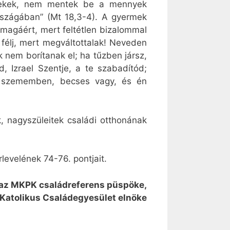
yerekek, nem mentek be a mennyek
rszágában” (Mt 18,3-4). A gyermek
magáért, mert feltétlen bizalommal
 félj, mert megváltottalak! Neveden
k nem borítanak el; ha tűzben jársz,
 Izrael Szentje, a te szabadítód;
gy szememben, becses vagy, és én
, nagyszüleitek családi otthonának
evelének 74-76. pontjait.
 az MKPK családreferens püspöke,
Katolikus Családegyesület elnöke