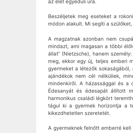
az élet egyedüli ura.
Beszéljetek meg eseteket a rokoni
módon alakult. Mi segíti a szülőke
A magzatnak azonban nem csupán e
mindazt, ami magasan a többi élől
állat” (Nietzsche), hanem személy
meg, ekkor egy új, teljes emberi 
gyermeket a létezők sokaságából,
ajándékok nem cél nélküliek, min
mindenkiről. A házassággal és a 
Édesanyát és édesapát állított m
harmonikus családi légkört teremt
tágul ki a gyermek horizontja a 
kikezdhetetlen szeretetét.
A gyermeknek felnőtt emberré kell v