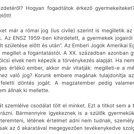
kezdetéről? Hogyan fogadtátok érkező gyermekeiteket
lőtt!
már a római jog (ius civile) szerint is megilletik az
k. Az ENSZ 1959-ben kihirdetett, a gyermekek jogairól 
t születése előtt és után”. Az Emberi Jogok Amerikai 
 megillet a fogantatástól. A XX. században azonban gya
ölcsi elvek nem képezik a törvénykezés alapját. Ha nem
jes értékű ember, akkor már vitatják: megilleti-e a
hez való jog? Korunk embere magának tulajdonítja az
 feletti döntés jogát. A magzatember pedig valame
m állnak ki mellette.
t szemlélve csodálat tölt el minket. Ezt a titkot sem 
rázni. Bármennyire igyekeznek is a szülők gyermekü
megteremteni, létének értelmet adni nem tudnak, szemé
sak az ő akaratával megegyezően tevékenykedve szolgá