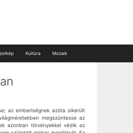
zelkép
Kultúra
Mozaik
ban
se; az emberiségnek azóta sikerült
 világméretekben megszüntesse az
tek azonban törvényekkel védik az
 nem született ember megölését. Ez