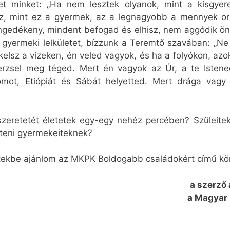
tet minket: „Ha nem lesztek olyanok, mint a kisg
esz, mint ez a gyermek, az a legnagyobb a mennyek o
engedékeny, mindent befogad és elhisz, nem aggódik ön
a gyermeki lelkületet, bízzunk a Teremtő szavában: „Ne
kelsz a vizeken, én veled vagyok, és ha a folyókon, azo
sel meg téged. Mert én vagyok az Úr, a te Istened,
omot, Etiópiát és Sábát helyetted. Mert drága va
zeretetét életetek egy-egy nehéz percében? Szüleitek
íteni gyermekeiteknek?
tekbe ajánlom az MKPK Boldogabb családokért című körl
a szerző
a Magyar 