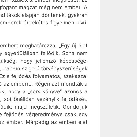
 megfogant magzat még nem ember. A
ndítékok alapján döntenek, gyakran
 emberek érdekét is figyelmen kívül
 embert meghatározza. „Egy új élet
 egyedülállóan fejlődik. Soha nem
ükség, hogy jellemző képességei
n, hanem szigorú törvényszerűségek
z a fejlődés folyamatos, szakaszai
ző az emberre. Régen azt mondták a
uk, hogy a „sors könyve” azonos a
sőt önállóan vezénylik fejlődését.
dik, majd megszületik. Gondoljuk
s e fejlődés végeredménye csak egy
zaz ember. Márpedig az emberi élet