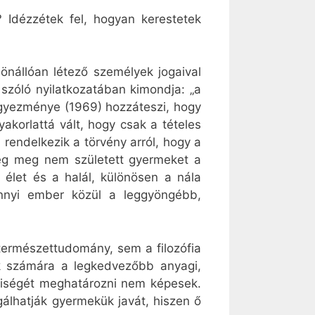
? Idézzétek fel, hogyan kerestetek
 önállóan létező személyek jogaival
szóló nyilatkozatában kimondja: „a
Egyezménye (1969) hozzáteszi, hogy
korlattá vált, hogy csak a tételes
 rendelkezik a törvény arról, hogy a
 még meg nem született gyermeket a
 élet és a halál, különösen a nála
nnyi ember közül a leggyöngébb,
a természettudomány, sem a filozófia
k számára a legkedvezőbb anyagi,
lyiségét meghatározni nem képesek.
lhatják gyermekük javát, hiszen ő