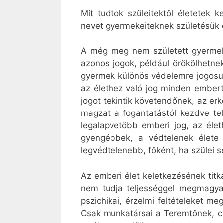
Mit tudtok szüleitektől életetek 
nevet gyermekeiteknek születésük e
A még meg nem született gyermeket 
azonos jogok, például örökölhetne
gyermek különös védelemre jogosul
az élethez való jog minden embert
jogot tekintik követendőnek, az erk
magzat a fogantatástól kezdve tel
legalapvetőbb emberi jog, az élet
gyengébbek, a védtelenek élete
legvédtelenebb, főként, ha szülei se
Az emberi élet keletkezésének titká
nem tudja teljességgel megmagya
pszichikai, érzelmi feltételeket 
Csak munkatársai a Teremtőnek, c