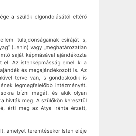
ége a szülők elgondolásától eltérő
emi tulajdonságainak csíráját is,
yag” (Lenin) vagy „meghatározatlan
remtő saját képmásával ajándékozta
t el. Az istenképmásság emeli ki a
ajándék és megajándékozott is. Az
kivel terve van, s gondoskodik is
sének legmegfelelőbb intézményét.
ásokra bízni magát, és akik olyan
a hívták meg. A szülőkön keresztül
, érti meg az Atya iránta érzett,
lt, amelyet teremtésekor Isten eléje