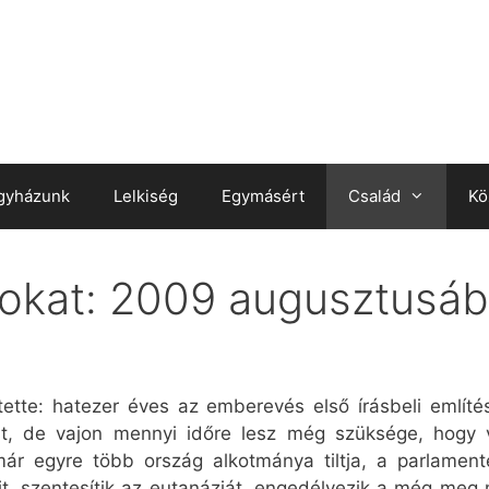
gyházunk
Lelkiség
Egymásért
Család
Kö
dokat: 2009 augusztusá
ette: hatezer éves az emberevés első írásbeli említé
t, de vajon mennyi időre lesz még szüksége, hogy
már egyre több ország alkotmánya tiltja, a parlamen
, szentesítik az eutanáziát, engedélyezik a még meg