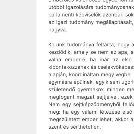
utóbbi igazolására tudományosnak 
parlamenti képviselők azonban sok
az igazi tudomány megállapításait,
hagyva.
Korunk tudománya feltárta, hogy a
kezdődik, amely se nem az apa, s
válna emberré, ha már az első 
kibontakozzanak és cselekvőképess
alapján, koordináltan megy végbe,
egymásra épülnek, egyik sem ugorh
születendő gyermekre: minden meg
megfogant magzat sejtjeivel, ezek
Nem egy sejtképződményből fejlő
meg: ha egy valami létezése első 
megszületett ember lehet, akkor a
szent és sérthetetlen.