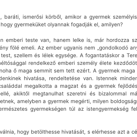
, baráti, ismerősi körből, amikor a gyermek személyis
t, hogy gyermeküket olyannak fogadják el, amilyen?
mberi teste van, hanem lelke is, már hordozza szell
ény fölé emeli. Az ember ugyanis nem „gondolkodó an
: test, szellem és lélek egysége. A fogantatáskor a Te
méltósággal rendelkező emberi személy élete kezdődöt
 noha ő maga semmit sem tett ezért. A gyermek maga 
denkinek hivatása, rendeltetése van. Istennek minden
családdal megalkotta a magzat és a gyermek fejlődé
ellé, akiktől megtanulhat szeretni és bizalommal m
hetnek, amelyben a gyermek megérti, milyen boldogságr
természetes gyermekségen túl az istengyermekség felé
álnia, hogy betölthesse hivatását, s elérhesse azt a cé