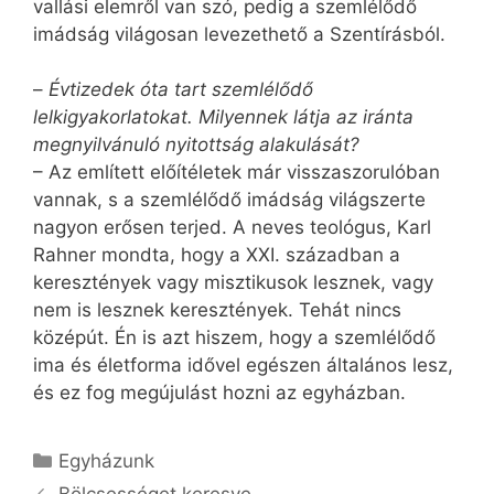
vallási elemről van szó, pedig a szemlélődő
imádság világosan levezethető a Szentírásból.
–
Évtizedek óta tart szemlélődő
lelkigyakorlatokat. Milyennek látja az iránta
megnyilvánuló nyitottság alakulását?
– Az említett előítéletek már visszaszorulóban
vannak, s a szemlélődő imádság világszerte
nagyon erősen terjed. A neves teológus, Karl
Rahner mondta, hogy a XXI. században a
keresztények vagy misztikusok lesznek, vagy
nem is lesznek keresztények. Tehát nincs
középút. Én is azt hiszem, hogy a szemlélődő
ima és életforma idővel egészen általános lesz,
és ez fog megújulást hozni az egyházban.
Kategória
Egyházunk