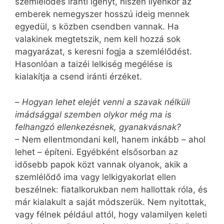
szemlélődés iránti igényt, hiszen ilyenkor az
emberek nemegyszer hosszú ideig mennek
egyedül, s közben csendben vannak. Ha
valakinek megtetszik, nem kell hozzá sok
magyarázat, s keresni fogja a szemlélődést.
Hasonlóan a taizéi lelkiség megélése is
kialakítja a csend iránti érzéket.
–
Hogyan lehet elejét venni a szavak nélküli
imádsággal szemben olykor még ma is
felhangzó ellenkezésnek, gyanakvásnak?
– Nem ellentmondani kell, hanem inkább – ahol
lehet – építeni. Egyébként elsősorban az
idősebb papok közt vannak olyanok, akik a
szemlélődő ima vagy lelkigyakorlat ellen
beszélnek: fiatalkorukban nem hallottak róla, és
már kialakult a saját módszerük. Nem nyitottak,
vagy félnek például attól, hogy valamilyen keleti