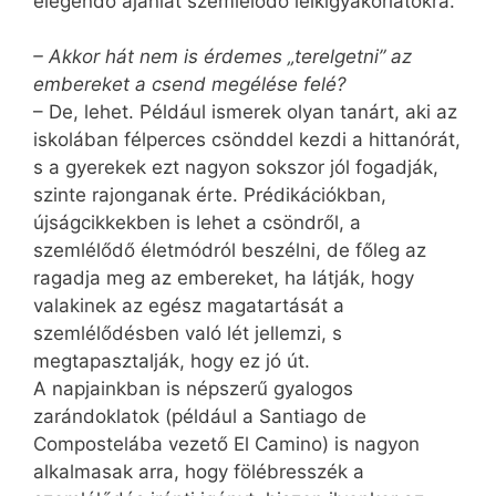
elegendő ajánlat szemlélődő lelkigyakorlatokra.
– Akkor hát nem is érdemes „terelgetni” az
embereket a csend megélése felé?
– De, lehet. Például ismerek olyan tanárt, aki az
iskolában félperces csönddel kezdi a hittanórát,
s a gyerekek ezt nagyon sokszor jól fogadják,
szinte rajonganak érte. Prédikációkban,
újságcikkekben is lehet a csöndről, a
szemlélődő életmódról beszélni, de főleg az
ragadja meg az embereket, ha látják, hogy
valakinek az egész magatartását a
szemlélődésben való lét jellemzi, s
megtapasztalják, hogy ez jó út.
A napjainkban is népszerű gyalogos
zarándoklatok (például a Santiago de
Compostelába vezető El Camino) is nagyon
alkalmasak arra, hogy fölébresszék a