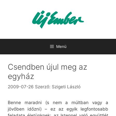
Kilépés
a
tartalomba
Menü
Csendben újul meg az
egyház
2009-07-26
Szerző:
Szigeti László
Benne maradni (s nem a múltban vagy a
jövőben időzni) – ez az egyik legfontosabb
feladata életünknek: az Istennel való együttlét