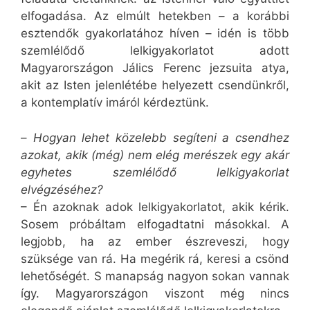
elfogadása. Az elmúlt hetekben – a korábbi
esztendők gyakorlatához híven – idén is több
szemlélődő lelkigyakorlatot adott
Magyarországon Jálics Ferenc jezsuita atya,
akit az Isten jelenlétébe helyezett csendünkről,
a kontemplatív imáról kérdeztünk.
–
Hogyan lehet közelebb segíteni a csendhez
azokat, akik (még) nem elég merészek egy akár
egyhetes szemlélődő lelkigyakorlat
elvégzéséhez?
– Én azoknak adok lelkigyakorlatot, akik kérik.
Sosem próbáltam elfogadtatni másokkal. A
legjobb, ha az ember észreveszi, hogy
szüksége van rá. Ha megérik rá, keresi a csönd
lehetőségét. S manapság nagyon sokan vannak
így. Magyarországon viszont még nincs