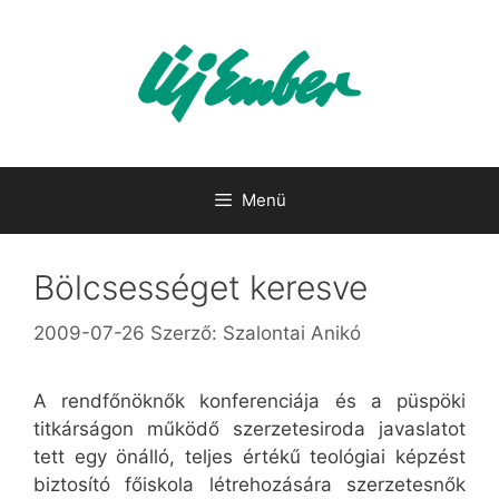
Kilépés
a
tartalomba
Menü
Bölcsességet keresve
2009-07-26
Szerző:
Szalontai Anikó
A rendfőnöknők konferenciája és a püspöki
titkárságon működő szerzetesiroda javaslatot
tett egy önálló, teljes értékű teológiai képzést
biztosító főiskola létrehozására szerzetesnők