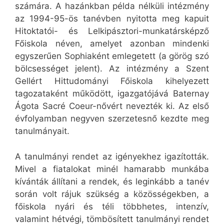
számára. A hazánkban példa nélküli intézmény
az 1994-95-ös tanévben nyitotta meg kapuit
Hitoktatói- és Lelkipásztori-munkatársképző
Főiskola néven, amelyet azonban mindenki
egyszerűen Sophiaként emlegetett (a görög szó
bölcsességet jelent). Az intézmény a Szent
Gellért Hittudományi Főiskola kihelyezett
tagozataként működött, igazgatójává Baternay
Ágota Sacré Coeur-nővért nevezték ki. Az első
évfolyamban negyven szerzetesnő kezdte meg
tanulmányait.
A tanulmányi rendet az igényekhez igazították.
Mivel a fiatalokat minél hamarabb munkába
kívánták állítani a rendek, és leginkább a tanév
során volt rájuk szükség a közösségekben, a
főiskola nyári és téli többhetes, intenzív,
valamint hétvégi, tömbösített tanulmányi rendet