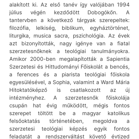
alakított ki. Az első tanév így valójában 1994
július végén kezdődött Dobogókőn. A
tantervben a következő tárgyak szerepeltek:
filozófia, lelkiség, biblikum, egyháztörténet,
liturgika, musica sacra, pszichológia. Az évek
azt bizonyították, nagy igénye van a fiatal
szerzetesnőknek a teológiai tanulmányokra.
Amikor 2000-ben megalapították a Sapientia
Szerzetesi és Hittudományi Főiskolát a bencés,
a ferences és a piarista teológiai főiskola
egyesülésével, a Sophia, valamint a Ward Mária
Hitoktatóképző is csatlakozott az új
intézményhez. A szerzetesnők főiskolája
csupán hat évig működött, mégis fontos
szerepet töltött be a magyar katolikus
felsőoktatás történetében, megoldva a
szerzetesi teológiai képzés egyik fontos
feladatát a rendszerváltást követő évtized