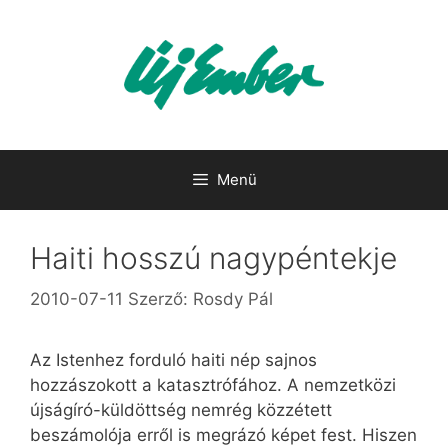
Kilépés
a
tartalomba
Menü
Haiti hosszú nagypéntekje
2010-07-11
Szerző:
Rosdy Pál
Az Istenhez forduló haiti nép sajnos
hozzászokott a katasztrófához. A nemzetközi
újságíró-küldöttség nemrég közzétett
beszámolója erről is megrázó képet fest. Hiszen