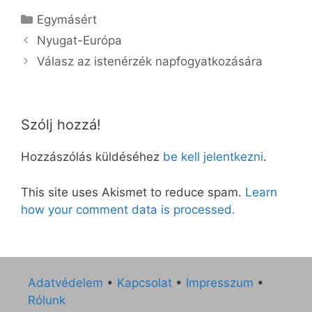
Kategória
Egymásért
Nyugat-Európa
Válasz az istenérzék napfogyatkozására
Szólj hozzá!
Hozzászólás küldéséhez
be kell jelentkezni
.
This site uses Akismet to reduce spam.
Learn
how your comment data is processed.
Adatvédelem
•
Kapcsolat
•
Impresszum
•
Rólunk