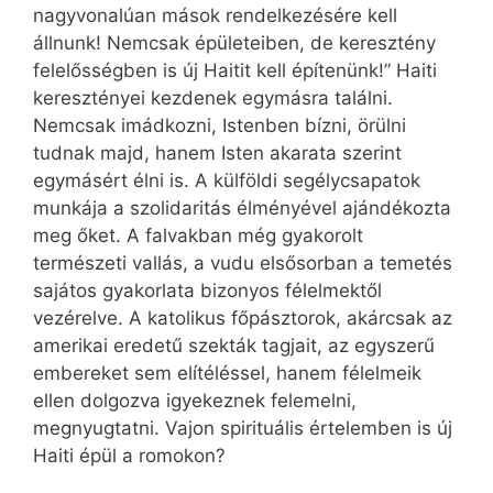
nagyvonalúan mások rendelkezésére kell
állnunk! Nemcsak épületeiben, de keresztény
felelősségben is új Haitit kell építenünk!” Haiti
keresztényei kezdenek egymásra találni.
Nemcsak imádkozni, Istenben bízni, örülni
tudnak majd, hanem Isten akarata szerint
egymásért élni is. A külföldi segélycsapatok
munkája a szolidaritás élményével ajándékozta
meg őket. A falvakban még gyakorolt
természeti vallás, a vudu elsősorban a temetés
sajátos gyakorlata bizonyos félelmektől
vezérelve. A katolikus főpásztorok, akárcsak az
amerikai eredetű szekták tagjait, az egyszerű
embereket sem elítéléssel, hanem félelmeik
ellen dolgozva igyekeznek felemelni,
megnyugtatni. Vajon spirituális értelemben is új
Haiti épül a romokon?