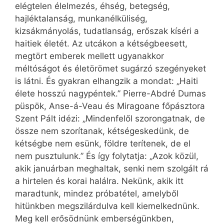
elégtelen élelmezés, éhség, betegség,
hajléktalanság, munkanélküliség,
kizsákmányolás, tudatlanság, erőszak kíséri a
haitiek életét. Az utcákon a kétségbeesett,
megtört emberek mellett ugyanakkor
méltóságot és életörömet sugárzó szegényeket
is látni. És gyakran elhangzik a mondat: „Haiti
élete hosszú nagypéntek.” Pierre-Abdré Dumas
püspök, Anse-á-Veau és Miragoane főpásztora
Szent Pált idézi: „Mindenfelől szorongatnak, de
össze nem szorítanak, kétségeskedünk, de
kétségbe nem esünk, földre terítenek, de el
nem pusztulunk.” És így folytatja: „Azok közül,
akik januárban meghaltak, senki nem szolgált rá
a hirtelen és korai halálra. Nekünk, akik itt
maradtunk, mindez próbatétel, amelyből
hitünkben megszilárdulva kell kiemelkednünk.
Meg kell erősödnünk emberségünkben,