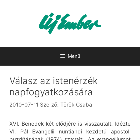
Kilépés
a
tartalomba
Menü
Válasz az istenérzék
napfogyatkozására
2010-07-11
Szerző:
Török Csaba
XVI. Benedek két elődjére is visszautalt. Idézte
VI. Pál Evangelii nuntiandi kezdetű apostoli
buzdításának (1974) szavait: „Az evangéliumot