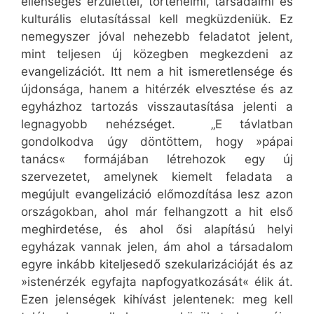
ellenséges érzülettel, történelmi, társadalmi és
kulturális elutasítással kell megküzdeniük. Ez
nemegyszer jóval nehezebb feladatot jelent,
mint teljesen új közegben megkezdeni az
evangelizációt. Itt nem a hit ismeretlensége és
újdonsága, hanem a hitérzék elvesztése és az
egyházhoz tartozás visszautasítása jelenti a
legnagyobb nehézséget. „E távlatban
gondolkodva úgy döntöttem, hogy »pápai
tanács« formájában létrehozok egy új
szervezetet, amelynek kiemelt feladata a
megújult evangelizáció előmozdítása lesz azon
országokban, ahol már felhangzott a hit első
meghirdetése, és ahol ősi alapítású helyi
egyházak vannak jelen, ám ahol a társadalom
egyre inkább kiteljesedő szekularizációját és az
»istenérzék egyfajta napfogyatkozását« élik át.
Ezen jelenségek kihívást jelentenek: meg kell