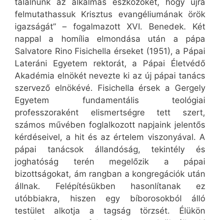
találnunk az alkalmas eszközöket, hogy újra
felmutathassuk Krisztus evangéliumának örök
igazságát” – fogalmazott XVI. Benedek. Két
nappal a homília elmondása után a pápa
Salvatore Rino Fisichella érseket (1951), a Pápai
Lateráni Egyetem rektorát, a Pápai Életvédő
Akadémia elnökét nevezte ki az új pápai tanács
szervező elnökévé. Fisichella érsek a Gergely
Egyetem fundamentális teológiai
professzoraként elismertségre tett szert,
számos művében foglalkozott napjaink jelentős
kérdéseivel, a hit és az értelem viszonyával. A
pápai tanácsok állandóság, tekintély és
joghatóság terén megelőzik a pápai
bizottságokat, ám rangban a kongregációk után
állnak. Felépítésükben hasonlítanak ez
utóbbiakra, hiszen egy bíborosokból álló
testület alkotja a tagság törzsét. Élükön