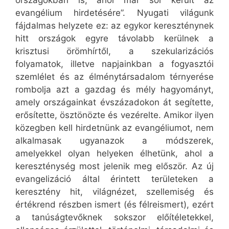
országokban is, ahol már sor került az
evangélium hirdetésére”. Nyugati világunk
fájdalmas helyzete ez: az egykor kereszténynek
hitt országok egyre távolabb kerülnek a
krisztusi örömhírtől, a szekularizációs
folyamatok, illetve napjainkban a fogyasztói
szemlélet és az élménytársadalom térnyerése
rombolja azt a gazdag és mély hagyományt,
amely országainkat évszázadokon át segítette,
erősítette, ösztönözte és vezérelte. Amikor ilyen
közegben kell hirdetnünk az evangéliumot, nem
alkalmasak ugyanazok a módszerek,
amelyekkel olyan helyeken élhetünk, ahol a
kereszténység most jelenik meg először. Az új
evangelizáció által érintett területeken a
keresztény hit, világnézet, szellemiség és
értékrend részben ismert (és félreismert), ezért
a tanúságtevőknek sokszor előítéletekkel,