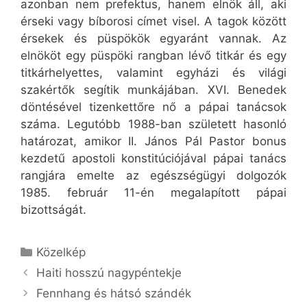
azonban nem prefektus, hanem elnök áll, aki
érseki vagy bíborosi címet visel. A tagok között
érsekek és püspökök egyaránt vannak. Az
elnököt egy püspöki rangban lévő titkár és egy
titkárhelyettes, valamint egyházi és világi
szakértők segítik munkájában. XVI. Benedek
döntésével tizenkettőre nő a pápai tanácsok
száma. Legutóbb 1988-ban született hasonló
határozat, amikor II. János Pál Pastor bonus
kezdetű apostoli konstitúciójával pápai tanács
rangjára emelte az egészségügyi dolgozók
1985. február 11-én megalapított pápai
bizottságát.
Kategória
Közelkép
Haiti hosszú nagypéntekje
Fennhang és hátsó szándék