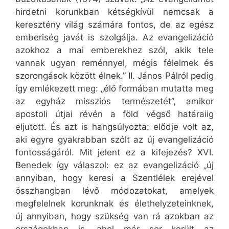
hirdetni korunkban kétségkívül nemcsak a
keresztény világ számára fontos, de az egész
emberiség javát is szolgálja. Az evangelizáció
azokhoz a mai emberekhez szól, akik tele
vannak ugyan reménnyel, mégis félelmek és
szorongások között élnek.” II. János Pálról pedig
így emlékezett meg: „élő formában mutatta meg
az egyház missziós természetét”, amikor
apostoli útjai révén a föld végső határaiig
eljutott. És azt is hangsúlyozta: elődje volt az,
aki egyre gyakrabban szólt az új evangelizáció
fontosságáról. Mit jelent ez a kifejezés? XVI.
Benedek így válaszol: ez az evangelizáció „új
annyiban, hogy keresi a Szentlélek erejével
összhangban lévő módozatokat, amelyek
megfelelnek korunknak és élethelyzeteinknek,
új annyiban, hogy szükség van rá azokban az