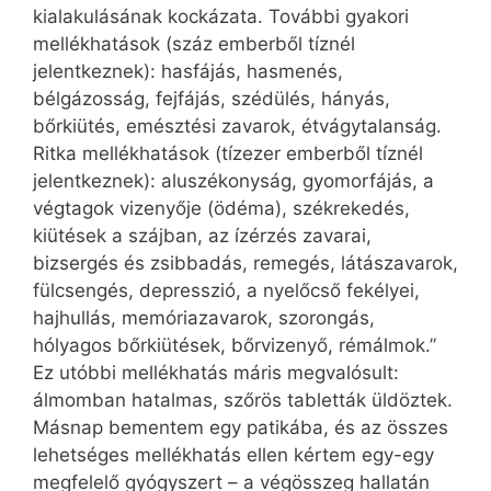
kialakulásának kockázata. További gyakori
mellékhatások (száz emberből tíznél
jelentkeznek): hasfájás, hasmenés,
bélgázosság, fejfájás, szédülés, hányás,
bőrkiütés, emésztési zavarok, étvágytalanság.
Ritka mellékhatások (tízezer emberből tíznél
jelentkeznek): aluszékonyság, gyomorfájás, a
végtagok vizenyője (ödéma), székrekedés,
kiütések a szájban, az ízérzés zavarai,
bizsergés és zsibbadás, remegés, látászavarok,
fülcsengés, depresszió, a nyelőcső fekélyei,
hajhullás, memóriazavarok, szorongás,
hólyagos bőrkiütések, bőrvizenyő, rémálmok.”
Ez utóbbi mellékhatás máris megvalósult:
álmomban hatalmas, szőrös tabletták üldöztek.
Másnap bementem egy patikába, és az összes
lehetséges mellékhatás ellen kértem egy-egy
megfelelő gyógyszert – a végösszeg hallatán