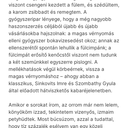
viszont csengeni kezdett a fülem, és szédültem,
a karom zsibbadt és remegtem. A
gyógyszeripar lényege, hogy a még nagyobb
haszonszerzés céljából újabb és újabb
vásárlásokba hajszolnak: a magas vérnyomás
elleni gyógyszer bokavizesedést okoz; annak az
ellenszerétől spontán lehullik a fülcimpánk; a
fülcimpát erősítő kenőcstől viszont nem tudunk
a két szemünkkel egyszerre pislogni. A
mellékhatások végül körbeérnek, vissza a
magas vérnyomáshoz – ahogy abban a
klasszikus, Sinkovits Imre és Szombathy Gyula
által előadott hátviszketős kabaréjelenetben.
Amikor e sorokat írom, az orrom már nem lelem,
könyököm izzad, tekintetem vizenyős, izmaim
petyhüdtek. Most búcsúzom, azzal a tudattal,
hogy tíz százalék esélyem van egy közeli