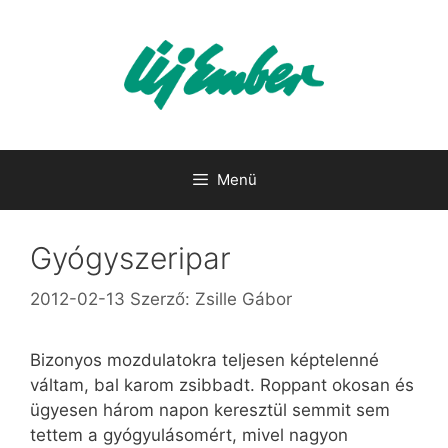
Kilépés
a
tartalomba
Menü
Gyógyszeripar
2012-02-13
Szerző:
Zsille Gábor
Bizonyos mozdulatokra teljesen képtelenné
váltam, bal karom zsibbadt. Roppant okosan és
ügyesen három napon keresztül semmit sem
tettem a gyógyulásomért, mivel nagyon