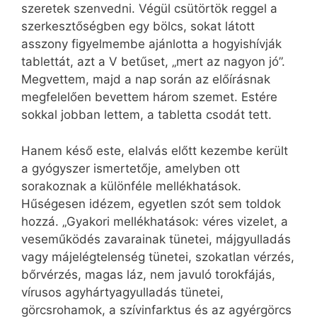
szeretek szenvedni. Végül csütörtök reggel a
szerkesztőségben egy bölcs, sokat látott
asszony figyelmembe ajánlotta a hogyishívják
tablettát, azt a V betűset, „mert az nagyon jó”.
Megvettem, majd a nap során az előírásnak
megfelelően bevettem három szemet. Estére
sokkal jobban lettem, a tabletta csodát tett.
Hanem késő este, elalvás előtt kezembe került
a gyógyszer ismertetője, amelyben ott
sorakoznak a különféle mellékhatások.
Hűségesen idézem, egyetlen szót sem toldok
hozzá. „Gyakori mellékhatások: véres vizelet, a
veseműködés zavarainak tünetei, májgyulladás
vagy májelégtelenség tünetei, szokatlan vérzés,
bőrvérzés, magas láz, nem javuló torokfájás,
vírusos agyhártyagyulladás tünetei,
görcsrohamok, a szívinfarktus és az agyérgörcs