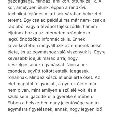
gazdagsága, mindaz, ami körülöttünk zajlik. A
kor, amelyben élünk, éppen a rendkívüli
technikai fejlődés miatt sok váratlan helyzetet
teremt. Egy család például ma már nem- csak a
rádióból vagy a tévéből tájékozódik, hanem
eljutnak hozzá az interneten száguldozó
legkülönbözőbb információk is. Ennek
következtében megváltozik az emberek belső
élete, és az egymáshoz való viszonyuk is. Egyre
kevesebb idejük marad arra, hogy
beszélgessenek egymással. Nincsenek
csöndes, együtt töltött estéik, idegesek,
rohannak. Mindez készületlenül érte őket. Az
élet magától felgyorsult, a gyerek élete már
nem olyan, mint amilyen a szüleié volt, és a
szülő sem igazodik el a gyereke életében.
Ebben a helyzetben nagy jelentősége van az
egymásra figyelésnek, annak, hogy legyen idő