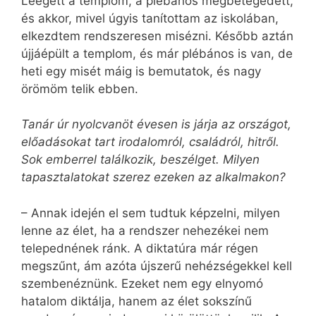
Leégett a templom, a plébános megbetegedett,
és akkor, mivel úgyis tanítottam az iskolában,
elkezdtem rendszeresen misézni. Később aztán
újjáépült a templom, és már plébános is van, de
heti egy misét máig is bemutatok, és nagy
örömöm telik ebben.
Tanár úr nyolcvanöt évesen is járja az országot,
előadásokat tart irodalomról, családról, hitről.
Sok emberrel találkozik, beszélget. Milyen
tapasztalatokat szerez ezeken az alkalmakon?
– Annak idején el sem tudtuk képzelni, milyen
lenne az élet, ha a rendszer nehezékei nem
telepednének ránk. A diktatúra már régen
megszűnt, ám azóta újszerű nehéz­ségekkel kell
szembenéznünk. Ezeket nem egy elnyomó
hatalom diktálja, hanem az élet sokszínű