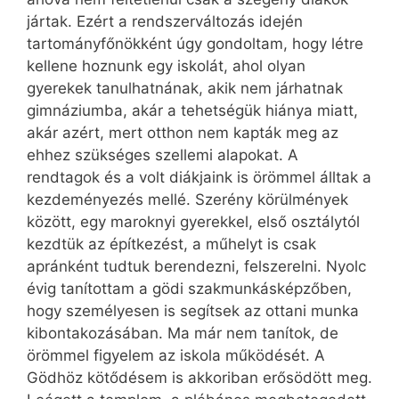
jártak. Ezért a rendszerváltozás idején
tartományfőnökként úgy gondoltam, hogy létre
kellene hoznunk egy iskolát, ahol olyan
gyerekek tanulhatnának, akik nem járhatnak
gimnáziumba, akár a tehetségük hiánya miatt,
akár azért, mert otthon nem kapták meg az
ehhez szükséges szellemi alapokat. A
rendtagok és a volt diákjaink is örömmel álltak a
kezdeményezés mellé. Szerény körülmények
között, egy maroknyi gyerekkel, első osztálytól
kezdtük az építkezést, a műhelyt is csak
apránként tudtuk berendezni, felszerelni. Nyolc
évig tanítottam a gödi szakmunkásképzőben,
hogy személyesen is segítsek az ottani munka
kibontakozásában. Ma már nem tanítok, de
örömmel figyelem az iskola működését. A
Gödhöz kötődésem is akkoriban erősödött meg.