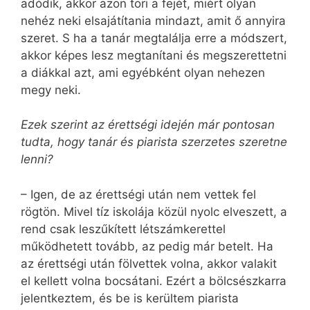
adódik, akkor azon töri a fejét, miért olyan
nehéz neki elsajátítania mindazt, amit ő annyira
szeret. S ha a tanár megtalálja erre a módszert,
akkor képes lesz megtanítani és megszerettetni
a diákkal azt, ami egyébként olyan nehezen
megy neki.
Ezek szerint az érettségi idején már pontosan
tudta, hogy tanár és piarista szerzetes szeretne
lenni?
– Igen, de az érettségi után nem vettek fel
rögtön. Mivel tíz iskolája közül nyolc elveszett, a
rend csak leszűkített létszámkerettel
működhetett tovább, az pedig már betelt. Ha
az érettségi után fölvettek volna, akkor valakit
el kellett volna bocsátani. Ezért a bölcsészkarra
jelentkeztem, és be is kerültem piarista