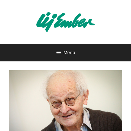
Kilépés
a
tartalomba
Menü