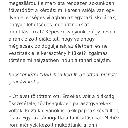
megszilárdult a marxista rendszer, sokunkban
fölvetődött a kérdés: mi keresnivalója van egy
ilyen ellenséges világban az egyházi iskolának,
hogyan lehetséges megőriznünk az
identitásunkat? Képesek vagyunk-e úgy nevelni
a ránk bízott diákokat, hogy valahogy
mégiscsak boldoguljanak az életben, és ne
veszítsék el a keresztény hitüket? Izgalmas
történelmi helyzetben indult a tanári pályám.
Kecskemétre 1959-ben került, az ottani piarista
gimnáziumba.
– Öt évet töltöttem ott. Érdekes volt a diákság
összetétele, többségükben parasztgyerekek
voltak, köztük olyanok is, akik papnak készültek,
és az Egyház támogatta a taníttatásukat. Nehéz
körülmények között működtünk, állami