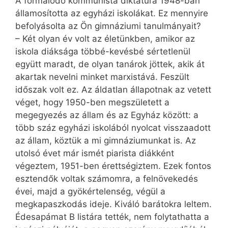
A formálódó kommunista diktatúra 1948-ban
államosította az egyházi iskolákat. Ez mennyire
befolyásolta az Ön gimnáziumi tanulmányait?
– Két olyan év volt az életünkben, amikor az
iskola diáksága többé-kevésbé sértetlenül
együtt maradt, de olyan tanárok jöttek, akik át
akartak nevelni minket marxistává. Feszült
időszak volt ez. Az áldatlan állapotnak az vetett
véget, hogy 1950-ben megszületett a
megegyezés az állam és az Egyház között: a
több száz egyházi iskolából nyolcat visszaadott
az állam, köztük a mi gimnáziumunkat is. Az
utolsó évet már ismét piarista diákként
végeztem, 1951-ben érettségiztem. Ezek fontos
esztendők voltak számomra, a felnövekedés
évei, majd a gyökértelenség, végül a
megkapaszkodás ideje. Kiváló barátokra leltem.
Édesapámat B listára tették, nem folytathatta a