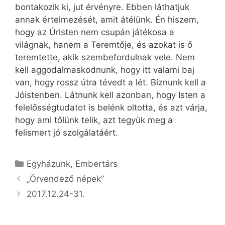
bontakozik ki, jut érvényre. Ebben láthatjuk
annak értelmezését, amit átélünk. Én hiszem,
hogy az Úristen nem csupán játékosa a
világnak, hanem a Teremtője, és azokat is ő
teremtette, akik szembefordulnak vele. Nem
kell aggodalmaskodnunk, hogy itt valami baj
van, hogy rossz útra tévedt a lét. Bíznunk kell a
Jóistenben. Látnunk kell azonban, hogy Isten a
felelősségtudatot is belénk oltotta, és azt várja,
hogy ami tőlünk telik, azt tegyük meg a
felismert jó szolgálatáért.
Kategória
Egyházunk
,
Embertárs
„Örvendező népek”
2017.12.24-31.