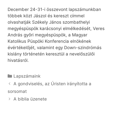
December 24-31-i összevont lapszámunkban
többek közt Jászol és kereszt címmel
olvashatják Székely János szombathelyi
megyéspüspök karácsonyi elmélkedését, Veres
András győri megyéspüspök, a Magyar
Katolikus Püspöki Konferencia elnökének
évértékelőjét, valamint egy Down-szindrómás
kislány történetén keresztül a nevelőszülői
hivatásról.
Kategória
Lapszámaink
A gondviselés, az Úristen irányította a
sorsomat
A biblia üzenete