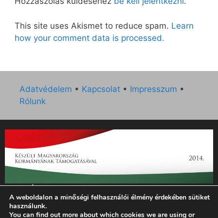
Hozzászólás küldéséhez
be kell jelentkezni
.
This site uses Akismet to reduce spam.
Learn
how your comment data is processed.
Adatvédelem
•
Kapcsolat
•
Impresszum
•
Rólunk
„Az Új Ember katolikus hetilap 2014. évi működésének
A weboldalon a minőségi felhasználói élmény érdekében sütiket
támogatását az EGYH-KCP-14-P-0121 sz. támogatási
használunk.
szerződés keretében 3 000 000 Ft összegben támogatta az
You can find out more about which cookies we are using or