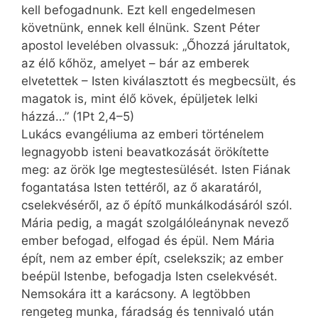
kell befogadnunk. Ezt kell engedelmesen
követnünk, ennek kell élnünk. Szent Péter
apostol levelében olvassuk: „Őhozzá járultatok,
az élő kőhöz, amelyet – bár az emberek
elvetettek – Isten kiválasztott és megbecsült, és
magatok is, mint élő kövek, épüljetek lelki
házzá…” (1Pt 2,4–5)
Lukács evangéliuma az emberi történelem
legnagyobb isteni beavatkozását örökítette
meg: az örök Ige megtestesülését. Isten Fiának
fogantatása Isten tettéről, az ő akaratáról,
cselekvéséről, az ő építő munkálkodásáról szól.
Mária pedig, a magát szolgálóleánynak nevező
ember befogad, elfogad és épül. Nem Mária
épít, nem az ember épít, cselekszik; az ember
beépül Istenbe, befogadja Isten cselekvését.
Nemsokára itt a karácsony. A legtöbben
rengeteg munka, fáradság és tennivaló után