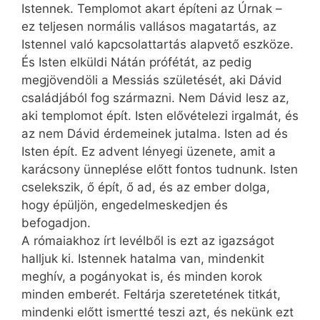
Istennek. Templomot akart építeni az Úrnak –
ez teljesen normális vallásos magatartás, az
Istennel való kapcsolattartás alapvető eszköze.
És Isten elküldi Nátán prófétát, az pedig
megjövendöli a Messiás születését, aki Dávid
családjából fog származni. Nem Dávid lesz az,
aki templomot épít. Isten elővételezi irgalmát, és
az nem Dávid érdemeinek jutalma. Isten ad és
Isten épít. Ez advent lényegi üzenete, amit a
karácsony ünneplése előtt fontos tudnunk. Isten
cselekszik, ő épít, ő ad, és az ember dolga,
hogy épüljön, engedelmeskedjen és
befogadjon.
A rómaiakhoz írt levélből is ezt az igazságot
halljuk ki. Istennek hatalma van, mindenkit
meghív, a pogányokat is, és minden korok
minden emberét. Feltárja szeretetének titkát,
mindenki előtt ismertté teszi azt, és nekünk ezt