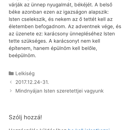
várják az ünnep nyugalmát, békéjét. A belső
béke azonban ezen az igazságon alapszik:
Isten cselekszik, és nekem az ő tettét kell az
életemben befogadnom. Az adventnek vége, és
az üzenete ez: karácsony ünnepléséhez Isten
tette szükséges. A karácsonyt nem kell
építenem, hanem épülnöm kell belőle,
beépülnöm.
Kategória
Lelkiség
2017.12.24-31.
Mindnyájan Isten szeretettjei vagyunk
Szólj hozzá!