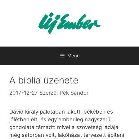
Kilépés
a
tartalomba
Menü
A biblia üzenete
2017-12-27
Szerző:
Pék Sándor
Dávid király palotában lakott, békében és
jólétben élt, és egy emberileg nagyszerű
gondolata támadt: mivel a szövetség ládája
még sátorban volt, lakóházat tervezett építeni