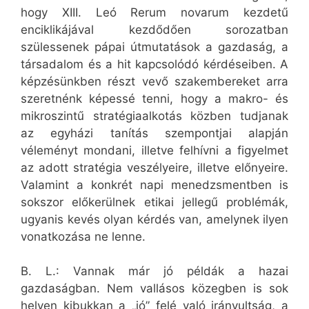
hogy XIII. Leó Rerum novarum kezdetű
enciklikájával kezdődően sorozatban
szülessenek pápai útmutatások a gazdaság, a
társadalom és a hit kapcsolódó kérdéseiben. A
képzésünkben részt vevő szakembereket arra
szeretnénk képessé tenni, hogy a makro- és
mikroszintű stratégiaalkotás közben tudjanak
az egyházi tanítás szempontjai alapján
véleményt mondani, illetve felhívni a figyelmet
az adott stratégia veszélyeire, illetve előnyeire.
Valamint a konkrét napi menedzsmentben is
sokszor előkerülnek etikai jellegű problémák,
ugyanis kevés olyan kérdés van, amelynek ilyen
vonatkozása ne lenne.
B. L.: Vannak már jó példák a hazai
gazdaságban. Nem vallásos közegben is sok
helyen kibukkan a „jó” felé való irányultság, a