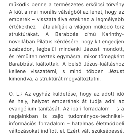
működik benne a természetes erkölcsi törvény
A kiút a mai morális válságból az lehet, hogy az
emberek – visszatalálva ezekhez a legmélyebb
értékekhez – átalakítják a világon működő torz
struktúrákat. A Barabbás című Karinthy-
novellában Pilátus kérdésére, hogy kit engedjen
szabadon, legbelül mindenki Jézust mondott,
és rémülten néztek egymásra, mikor tömegként
Barabbást kiáltottak. A belső Jézus-kiáltáshoz
kellene visszatérni, s mind többen Jézust
kimondva, a struktúrát megváltoztatni.
O. L.: Az egyház küldetése, hogy az adott idő
és hely, helyzet emberének át tudja adni az
evangélium tanítását. Az ipari forradalom – s a
napjainkban is zajló tudományos-technikai-
információs forradalom – hatalmas életmódbeli
változásokat indított el. Ezért vált szükségessé,