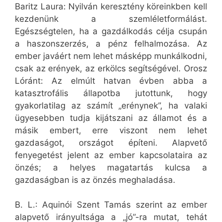
Baritz Laura: Nyilván keresztény köreinkben kell
kezdenünk a szemléletformálást.
Egészségtelen, ha a gazdálkodás célja csupán
a haszonszerzés, a pénz felhalmozása. Az
ember javáért nem lehet másképp munkálkodni,
csak az erények, az erkölcs segítségével. Orosz
Lóránt: Az elmúlt hatvan évben abba a
katasztrofális állapotba jutottunk, hogy
gyakorlatilag az számít „erénynek”, ha valaki
ügyesebben tudja kijátszani az államot és a
másik embert, erre viszont nem lehet
gazdaságot, országot építeni. Alapvető
fenyegetést jelent az ember kapcsolataira az
önzés; a helyes magatartás kulcsa a
gazdaságban is az önzés meghaladása.
B. L.: Aquinói Szent Tamás szerint az ember
alapvető irányultsága a „jó”-ra mutat, tehát