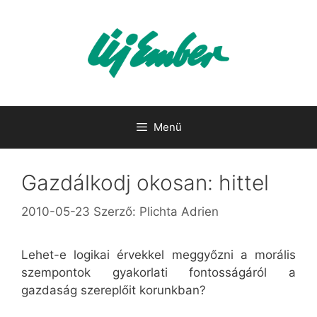
Kilépés
a
tartalomba
Menü
Gazdálkodj okosan: hittel
2010-05-23
Szerző:
Plichta Adrien
Lehet-e logikai érvekkel meggyőzni a morális
szempontok gyakorlati fontosságáról a
gazdaság szereplőit korunkban?