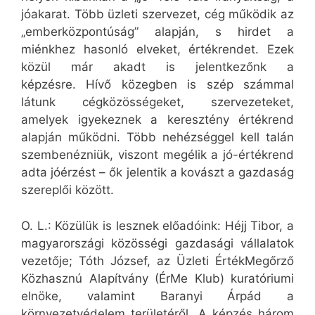
jóakarat. Több üzleti szervezet, cég működik az
„emberközpontúság” alapján, s hirdet a
miénkhez hasonló elveket, értékrendet. Ezek
közül már akadt is jelentkezőnk a
képzésre. Hívő közegben is szép számmal
látunk cégközösségeket, szervezeteket,
amelyek igyekeznek a keresztény értékrend
alapján működni. Több nehézséggel kell talán
szembenézniük, viszont megélik a jó-értékrend
adta jóérzést – ők jelentik a kovászt a gazdaság
szereplői között.
O. L.: Közülük is lesznek előadóink: Héjj Tibor, a
magyarországi közösségi gazdasági vállalatok
vezetője; Tóth József, az Üzleti ÉrtékMegőrző
Közhasznú Alapítvány (ÉrMe Klub) kuratóriumi
elnöke, valamint Baranyi Árpád a
környezetvédelem területéről. A képzés három