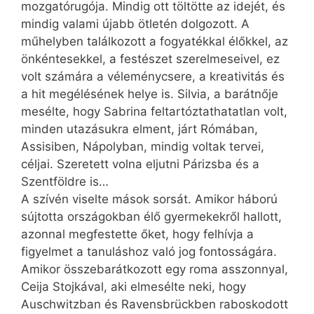
mozgatórugója. Mindig ott töltötte az idejét, és
mindig valami újabb ötletén dolgozott. A
műhelyben találkozott a fogyatékkal élőkkel, az
önkéntesekkel, a festészet szerelmeseivel, ez
volt számára a véleménycsere, a kreativitás és
a hit megélésének helye is. Silvia, a barátnője
mesélte, hogy Sabrina feltartóztathatatlan volt,
minden utazásukra elment, járt Rómában,
Assisiben, Nápolyban, mindig voltak tervei,
céljai. Szeretett volna eljutni Párizsba és a
Szentföldre is…
A szívén viselte mások sorsát. Amikor háború
sújtotta országokban élő gyermekekről hallott,
azonnal megfestette őket, hogy felhívja a
figyelmet a tanuláshoz való jog fontosságára.
Amikor összebarátkozott egy roma asszonnyal,
Ceija Stojkával, aki elmesélte neki, hogy
Auschwitzban és Ra­vens­brückben raboskodott