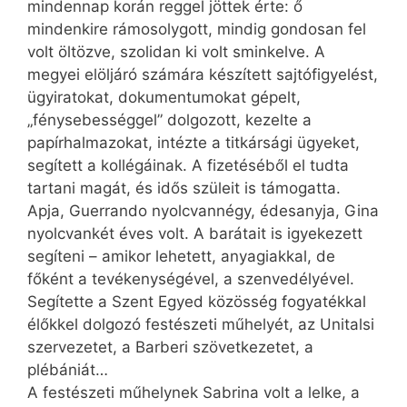
mindennap korán reggel jöttek érte: ő
mindenkire rámosolygott, mindig gondosan fel
volt öltözve, szolidan ki volt sminkelve. A
megyei elöljáró számára készített sajtófigyelést,
ügyiratokat, dokumentumokat gépelt,
„fénysebességgel” dolgozott, kezelte a
papírhalmazokat, intézte a titkársági ügyeket,
segített a kollégáinak. A fizetéséből el tudta
tartani magát, és idős szüleit is támogatta.
Apja, Guerrando nyolcvannégy, édesanyja, Gina
nyolcvankét éves volt. A barátait is igyekezett
segíteni – amikor lehetett, anyagiakkal, de
főként a tevékenységével, a szenvedélyével.
Segítette a Szent Egyed közösség fogyatékkal
élőkkel dolgozó festészeti műhelyét, az Unitalsi
szervezetet, a Barberi szövetkezetet, a
plébániát…
A festészeti műhelynek Sabrina volt a lelke, a