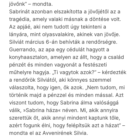
jövőnk” – mondta.
Sabrinát azonban elszakította a jövőjétől az a
tragédia, amely valaki másnak a döntése volt.
Az apjáé, aki nem tudott úgy tekinteni a
lányára, mint olyasvalakire, akinek van jövője.
Silviát március 6-án behívták a rendőrségre.
Guerrando, az apa egy cédulát hagyott a
konyhaasztalon, amelyen az állt, hogy a család
pénzét és minden vagyonát a festészeti
műhelyre hagyja. „Ti vagytok azok?” – kérdezték
a rendőrök Silviától, aki könnyes szemmel
válaszolta, hogy igen, ők azok. „Nem tudom, mi
történik majd a pénzzel és minden mással. Azt
viszont tudom, hogy Sabrina álma valósággá
válik, »Sabrina háza« néven. Mi, akik annyira
szerettük őt, akik annyi mindent kaptunk tőle,
azért fogunk élni, hogy felépítsük azt a házat” –
mondta el az Avvenirének Silvia.