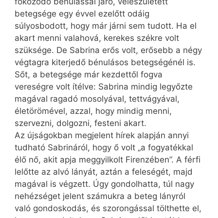
fokozódó bénulással járó, veleszületett
betegsége egy évvel ezelőtt odáig
súlyosbodott, hogy már járni sem tudott. Ha el
akart menni valahová, kerekes székre volt
szüksége. De Sabrina erős volt, erősebb a négy
végtagra kiterjedő bénulásos betegségénél is.
Sőt, a betegsége már kezdettől fogva
vereségre volt ítélve: Sabrina mindig legyőzte
magával ragadó mosolyával, tettvágyával,
életörömével, azzal, hogy mindig menni,
szervezni, dolgozni, festeni akart.
Az újságokban megjelent hírek alapján annyi
tudható Sabrináról, hogy ő volt „a fogyatékkal
élő nő, akit apja meggyilkolt Firenzében”. A férfi
lelőtte az alvó lányát, aztán a feleségét, majd
magával is végzett. Úgy gondolhatta, túl nagy
nehézséget jelent számukra a beteg lányról
való gondoskodás, és szorongással tölthette el,