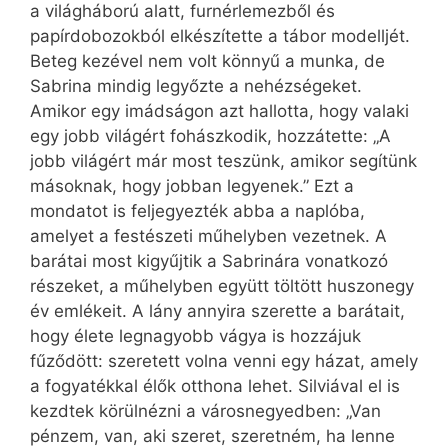
a világháború alatt, furnérlemezből és
papírdobozokból elkészítette a tábor modelljét.
Beteg kezével nem volt könnyű a munka, de
Sabrina mindig legyőzte a nehézségeket.
Amikor egy imádságon azt hallotta, hogy valaki
egy jobb világért fohászkodik, hozzátette: „A
jobb világért már most teszünk, amikor segítünk
másoknak, hogy jobban legyenek.” Ezt a
mondatot is feljegyezték abba a naplóba,
amelyet a festészeti műhelyben vezetnek. A
barátai most kigyűjtik a Sabrinára vonatkozó
részeket, a műhelyben együtt töltött huszonegy
év emlékeit. A lány annyira szerette a barátait,
hogy élete legnagyobb vágya is hozzájuk
fűződött: szeretett volna venni egy házat, amely
a fogyatékkal élők otthona lehet. Silviával el is
kezdtek körülnézni a városnegyedben: „Van
pénzem, van, aki szeret, szeretném, ha lenne