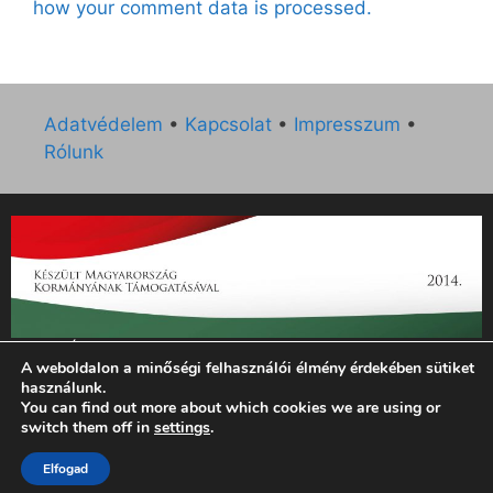
how your comment data is processed.
Adatvédelem
•
Kapcsolat
•
Impresszum
•
Rólunk
„Az Új Ember katolikus hetilap 2014. évi működésének
A weboldalon a minőségi felhasználói élmény érdekében sütiket
támogatását az EGYH-KCP-14-P-0121 sz. támogatási
használunk.
szerződés keretében 3 000 000 Ft összegben támogatta az
You can find out more about which cookies we are using or
Emberi Erőforrások Minisztériuma.”
switch them off in
settings
.
Elfogad
© 2026 Magyar Kurír - Új Ember
• Készült
GeneratePress