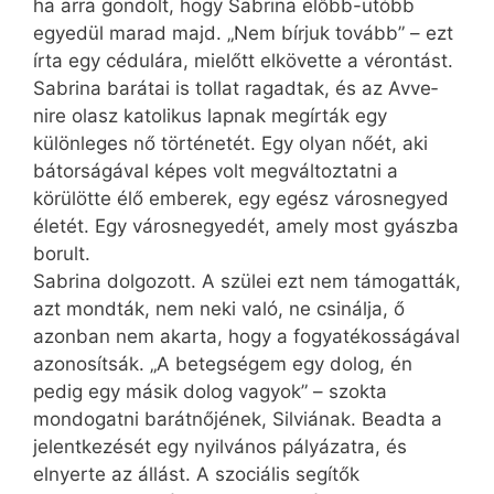
ha arra gondolt, hogy Sabrina előbb-utóbb
egyedül marad majd. „Nem bírjuk tovább” – ezt
írta egy cédulára, mielőtt elkövette a vérontást.
Sabrina barátai is tollat ragadtak, és az Av­ve­
nire­ olasz katolikus lapnak megírták egy
különleges nő történetét. Egy olyan nőét, aki
bátorságával képes volt megváltoztatni a
körülötte élő emberek, egy egész városnegyed
életét. Egy városnegyedét, amely most gyászba
borult.
Sabrina dolgozott. A szülei ezt nem támogatták,
azt mondták, nem neki való, ne csinálja, ő
azonban nem akarta, hogy a fogyatékosságával
azonosítsák. „A betegségem egy dolog, én
pedig egy másik dolog vagyok” – szokta
mondogatni barátnőjének, Silviának. Beadta a
jelentkezését egy nyilvános pályázatra, és
elnyerte az állást. A szociális segítők