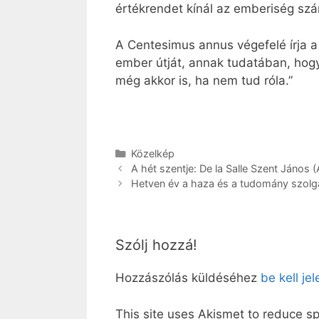
értékrendet kínál az emberiség sz
A Centesimus annus végefelé írja a
ember útját, annak tudatában, hogy
még akkor is, ha nem tud róla.”
Kategória
Közelkép
A hét szentje: De la Salle Szent János (Áp
Hetven év a haza és a tudomány szolg
Szólj hozzá!
Hozzászólás küldéséhez
be kell je
This site uses Akismet to reduce 