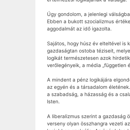
Úgy gondolom, a jelenlegi válságban
Ebben a bukott szocializmus értéke
aggodalmát az idő igazolta.
Sajátos, hogy húsz év elteltével is
gazdaságtan ostoba téziseit, melye
logikát természetesen azok hirdetik
verőlegényeik, a média „független é
A mindent a pénz logikájára elgond
az egyén és a társadalom életének.
a szabadság, a házasság és a család
Isten.
A liberalizmus szerint a gazdaság 
verseny olyan összhangra vezeti a