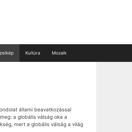
zelkép
Kultúra
Mozaik
gondolat állami beavatkozással
 meg: a globális válság oka a
ség, mert a globális válság a világ