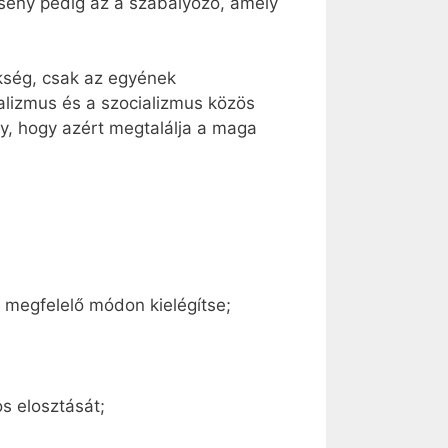
erseny pedig az a szabályozó, amely
ükség, csak az egyének
talizmus és a szocializmus közös
gy, hogy azért megtalálja a maga
 megfelelő módon kielégítse;
os elosztását;