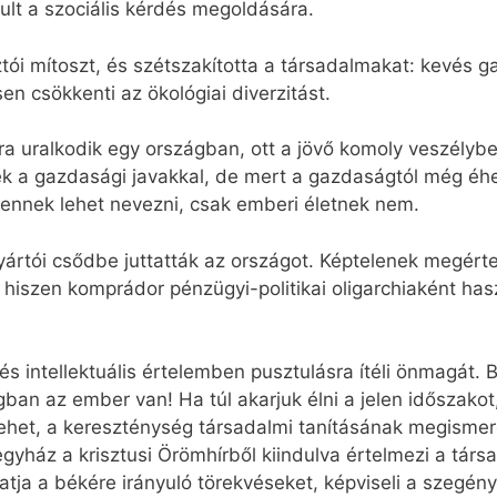
ult a szociális kérdés megoldására.
sztói mítoszt, és szétszakította a társadalmakat: kevés 
n csökkenti az ökológiai diverzitást.
úra uralkodik egy országban, ott a jövő komoly veszély
k a gazdasági javakkal, de mert a gazdaságtól még éh
ennek lehet nevezni, csak emberi életnek nem.
tói csődbe juttatták az országot. Képtelenek megérten
, hiszen komprádor pénzügyi-politikai oligarchiaként hasz
si és intellektuális értelemben pusztulásra ítéli önmagát.
gban az ember van! Ha túl akarjuk élni a jelen időszakot,
het, a kereszténység társadalmi tanításának megismer
yház a krisztusi Örömhírből kiindulva értelmezi a társa
ja a békére irányuló törekvéseket, képviseli a szegénye