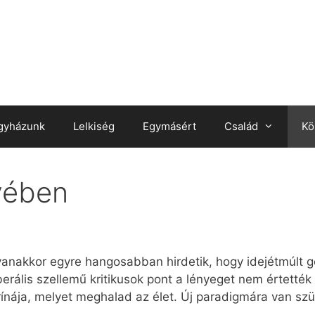
gyházunk
Lelkiség
Egymásért
Család
Kö
vében
gyanakkor egyre hangosabban hirdetik, hogy idejétmúlt 
iberális szellemű kritikusok pont a lényeget nem értették
rínája, melyet meghalad az élet. Új paradigmára van szük