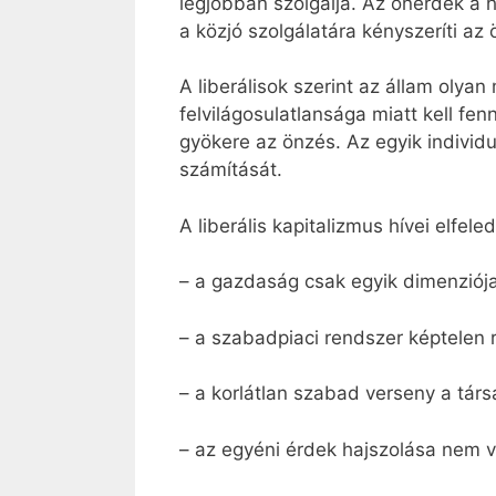
legjobban szolgálja. Az önérdek a h
a közjó szolgálatára kényszeríti az
A liberálisok szerint az állam oly
felvilágosulatlansága miatt kell fe
gyökere az önzés. Az egyik individu
számítását.
A liberális kapitalizmus hívei elfele
– a gazdaság csak egyik dimenziója
– a szabadpiaci rendszer képtelen 
– a korlátlan szabad verseny a tár
– az egyéni érdek hajszolása nem va