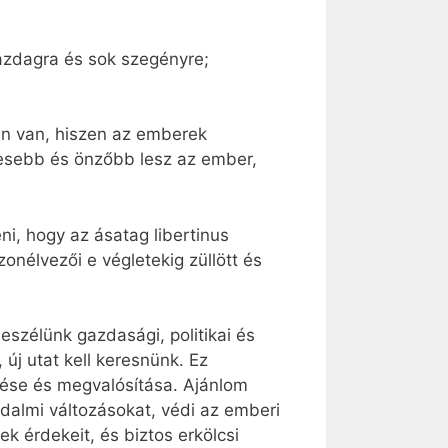
gazdagra és sok szegényre;
ben van, hiszen az emberek
esebb és önzőbb lesz az ember,
i, hogy az ásatag libertinus
onélvezői e végletekig züllött és
 Beszélünk gazdasági, politikai és
 új utat kell keresnünk. Ez
ése és megvalósítása. Ajánlom
dalmi változásokat, védi az emberi
k érdekeit, és biztos erkölcsi