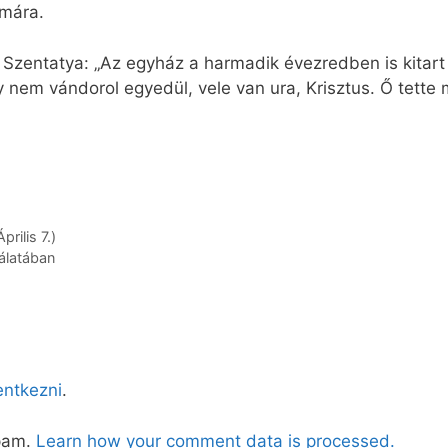
ámára.
 Szentatya: „Az egyház a harmadik évezredben is kitart
 nem vándorol egyedül, vele van ura, Krisztus. Ő tette 
rilis 7.)
álatában
lentkezni
.
spam.
Learn how your comment data is processed.