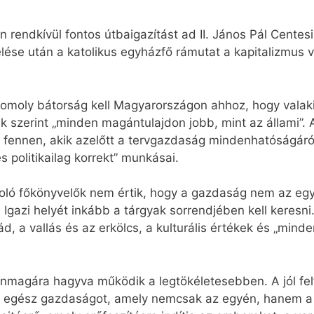
 rendkívül fontos útbaigazítást ad II. János Pál Centes
lése után a katolikus egyházfő rámutat a kapitalizmus v
 komoly bátorság kell Magyarországon ahhoz, hogy valaki 
k szerint „minden magántulajdon jobb, mint az állami”. 
 fennen, akik azelőtt a tervgazdaság mindenhatóságáról 
s politikailag korrekt” munkásai.
oló főkönyvelők nem értik, hogy a gazdaság nem az egye
 Igazi helyét inkább a tárgyak sorrendjében kell keresn
, a vallás és az erkölcs, a kulturális értékek és „mind
önmagára hagyva működik a legtökéletesebben. A jól fe
z egész gazdaságot, amely nemcsak az egyén, hanem a k