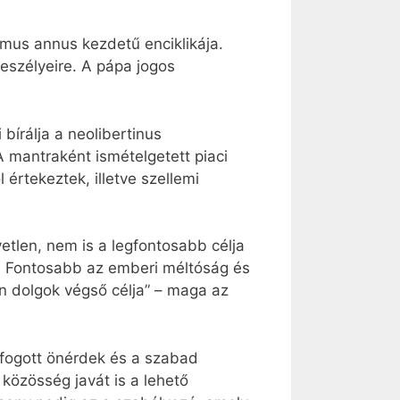
imus annus kezdetű enciklikája.
eszélyeire. A pápa jogos
bírálja a neolibertinus
A mantraként ismételgetett piaci
értekeztek, illetve szellemi
tlen, nem is a legfontosabb célja
i. Fontosabb az emberi méltóság és
en dolgok végső célja” – maga az
lfogott önérdek és a szabad
özösség javát is a lehető