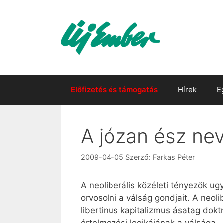
Kilépés
a
tartalomba
Előfizetés és támogatás
Hírek
E
A józan ész ne
2009-04-05
Szerző:
Farkas Péter
A neoliberális közéleti tényezők u
orvosolni a válság gondjait. A neol
libertinus kapitalizmus ásatag dokt
értelmezési logikájának a válsága.