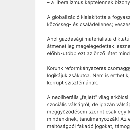
– a liberalizmus képtelennek bizony
A globalizáció kialakította a fogya
közösség- és családellenes; vészese
Ahol gazdasági materialista diktat
átmenetileg megelégedettek leszne
előbb-utóbb ezt az önző létet mind
Korunk reformkényszeres csomaggyár
logikájuk zsákutca. Nem is érthetik
korrupt szisztémának.
A neoliberális „fejlett” világ erkölc
szociális válságról, de igazán válsá
meggyőződésem szerint csak egy le
mindenkinek, tanulmányozzák! Az eg
méltóságból fakadó jogokat, támogat