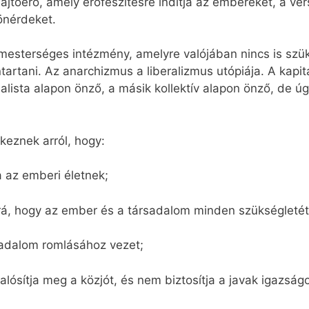
ajtóerő, amely erőfeszítésre indítja az embereket, a v
 önérdeket.
an mesterséges intézmény, amelyre valójában nincs is sz
nntartani. Az anarchizmus a liberalizmus utópiája. A kapi
alista alapon önző, a másik kollektív alapon önző, de ú
dkeznek arról, hogy:
 az emberi életnek;
rá, hogy az ember és a társadalom minden szükségletét
sadalom romlásához vezet;
lósítja meg a közjót, és nem biztosítja a javak igazság