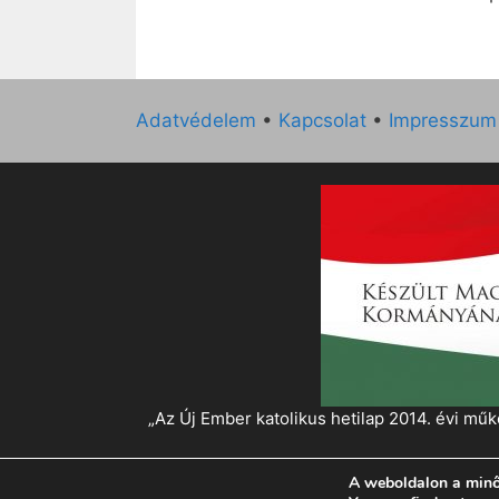
Adatvédelem
•
Kapcsolat
•
Impresszum
„Az Új Ember katolikus hetilap 2014. évi 
A weboldalon a minő
© 2026 Magyar Kurír - Új Ember
• Készült
Gen