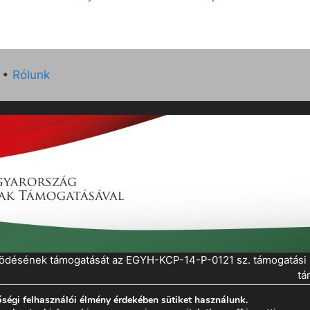
•
Rólunk
működésének támogatását az EGYH-KCP-14-P-0121 sz. támogatás
tá
ségi felhasználói élmény érdekében sütiket használunk.
eratePress