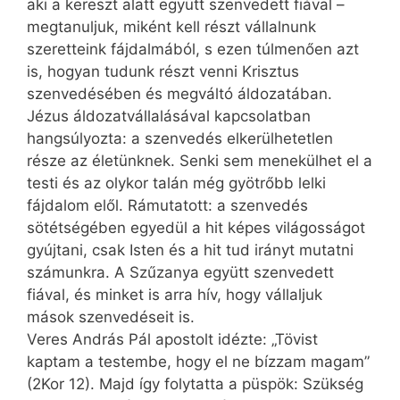
aki a kereszt alatt együtt szenvedett fiával –
megtanuljuk, miként kell részt vállalnunk
szeretteink fájdalmából, s ezen túlmenően azt
is, hogyan tudunk részt venni Krisztus
szenvedésében és megváltó áldozatában.
Jézus áldozatvállalásával kapcsolatban
hangsúlyozta: a szen­vedés elkerülhetetlen
része az életünknek. Senki sem menekülhet el a
testi és az olykor talán még gyötrőbb lelki
fájdalom elől. Rámutatott: a szenvedés
sötétségében egyedül a hit képes világosságot
gyújtani, csak Isten és a hit tud irányt mutatni
számunkra. A Szűzanya együtt szenvedett
fiával, és minket is arra hív, hogy vállaljuk
mások szenvedéseit is.
Veres András Pál apostolt idézte: „Tövist
kaptam a testembe, hogy el ne bízzam magam”
(2Kor 12). Majd így folytatta a püspök: Szükség