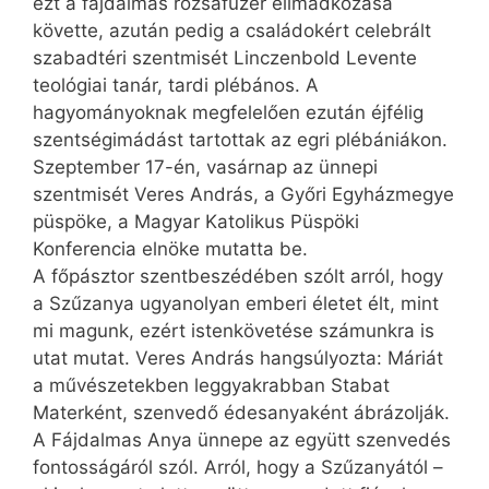
ezt a fájdalmas rózsafüzér elimádkozása
követte, azután pedig a családokért celebrált
szabadtéri szentmisét Linczenbold Levente
teológiai tanár, tardi plébános. A
hagyományoknak megfelelően ezután éjfélig
szentségimádást tartottak az egri plébániákon.
Szeptember 17-én, vasárnap az ünnepi
szentmisét Veres András, a Győri Egyházmegye
püspöke, a Magyar Katolikus Püspöki
Konferencia elnöke mutatta be.
A főpásztor szentbeszédében szólt arról, hogy
a Szűzanya ugyanolyan emberi életet élt, mint
mi magunk, ezért istenkövetése számunkra is
utat mutat. Veres András hangsúlyozta: Máriát
a művészetekben leggyakrabban Stabat
Materként, szenvedő édesanyaként ábrázolják.
A Fájdalmas Anya ünnepe az együtt szenvedés
fontosságáról szól. Arról, hogy a Szűzanyától –