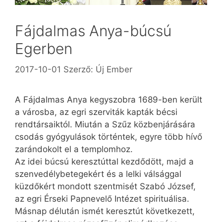
Fájdalmas Anya-búcsú
Egerben
2017-10-01
Szerző:
Új Ember
A Fájdalmas Anya kegyszobra 1689-ben került
a városba, az egri szerviták kapták bécsi
rendtársaiktól. Miután a Szűz közbenjárására
csodás gyógyulások történtek, egyre több hívő
zarándokolt el a templomhoz.
Az idei búcsú keresztúttal kezdődött, majd a
szenvedélybetegekért és a lelki válsággal
küzdőkért mondott szentmisét Szabó József,
az egri Érseki Papnevelő Intézet spirituálisa.
Másnap délután ismét keresztút következett,