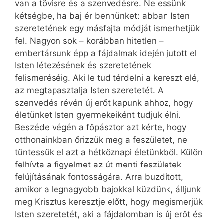
van a tövisre és a szenvedésre. Ne essünk
kétségbe, ha baj ér bennünket: abban Isten
szeretetének egy másfajta módját ismerhetjük
fel. Nagyon sok – korábban hitetlen –
embertársunk épp a fájdalmak idején jutott el
Isten létezésének és szeretetének
felismeréséig. Aki le tud térdelni a kereszt elé,
az megtapasztalja Isten szeretetét. A
szenvedés révén új erőt kapunk ahhoz, hogy
életünket Isten gyermekeiként tudjuk élni.
Beszéde végén a főpásztor azt kérte, hogy
otthonainkban őrizzük meg a feszületet, ne
tüntessük el azt a hétköznapi életünkből. Külön
felhívta a figyelmet az út menti feszületek
felújításának fontosságára. Arra buzdított,
amikor a legnagyobb bajokkal küzdünk, álljunk
meg Krisztus keresztje előtt, hogy megismerjük
Isten szeretetét, aki a fájdalomban is új erőt és