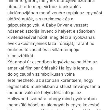
filmet forgatott, melynek éltetőjévé ezúttal a
ritmust tette meg: virtuóz bankrablós
akciómozijában menő zenére ropják az egymást
üldöző autók, a szerelmesek és a
géppuskagolyók. A Baby Driver elveszett
hősének sztorija invenció helyett elsősorban
kivitelezésével hódít: megidézi a nyolcvanas
évek akciófilmjeinek laza iróniáját, Tarantino
őrületes túlzásait és a villámtempójú
klipesztétikát.
Két angol úr csendben legyőzte volna idén az
amerikai filmipar óriásait? Ha így is lenne, a
dolog csupán szimbolikusan volna
értelmezhető, az azonban korántsem, hogy
legfrissebb munkáikban a stílust látványosan a
mondanivaló elé helyezték. Intő jel ez
Hollywood számára: ahogy mind gyakrabban
menekülő hősei, az álomgyár is egyre kevésbé