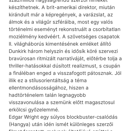
készíthetnek. A brit-amerikai direktor, miután
kirándult már a képregények, a varázslat, az
álmok és a világűr szféráiba, most egy valós
történelmi eseményt rekonstruált a csorbítatlan
moziélmény kedvéért. A szövetséges csapatok
II. világháborús kimentésének emléket állító
Dunkirk három helyszín és idősík köré szervezi
bravúrosan ritmizált narratíváját, előtérbe tolja a
thriller-hatásokkal dúsított realizmust, s csupán
a fináléban enged a visszafogott pátosznak. Jól
illik ez a stílusorientáltság a téma
ellentmondásosságához, hiszen a
hadtörténelem talán legnagyobb
visszavonulása a szemünk előtt magasztosul
erkölcsi győzelemmé.
Edgar Wright egy súlyos blockbuster-csalódás
(Hangya) után idén ismét különleges szerzői