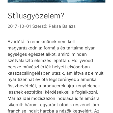
Stílusgyőzelem?
2017-10-01
Szerző:
Paksa Balázs
Az időtálló remekműnek nem kell
magyarázkodnia: formája és tartalma olyan
egységes egészet alkot, amiről minden
szétválasztó elemzés lepattan. Hollywood
persze művészi érték helyett első­sorban
kasszacsilingelésben utazik, ám látva az elmúlt
nyár tizenhat év óta legszerényebb amerikai
összbevételét, a producerek újra kénytelenek
lesznek esztétikai kérdésekkel is foglalkozni.
Már az idei moziszezon indulása is felemásra
sikerült: három, egyaránt ötödik részénél járó
franchise indult harcba a nézők kegyeiért. Az