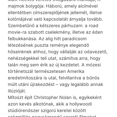
majmok bolygója: Háború, amely alcímével
ellentétben címszereplőjének jellemét, illetve
kolóniájával való kapcsolatát árnyalja tovább.
Szembetűnő a kétszeres párhuzam: a road
movie-ra szabott cselekmény, illetve az éden
felbukkanása. Az alig hitt paradicsom
létezésének puszta reménye elegendő
hőseinknek ahhoz, hogy vállalják az odavezető,
nehézségekkel teli utat, számítva arra, hogy
talán meg sem érik az új kezdetet. A mózesi
történetszál természetesen Amerika
eredetmítoszára is utal, felvillantva a bűnös
múlt utáni újrakezdést – vagy legalább annak
illúzióját.
Mítoszt épít Christopher Nolan is, egyikeként
azon kevés alkotónak, akik a hollywoodi
stúdiórendszer szigorú keretei között
százmilliós nagyságrendű szerzői filmeket