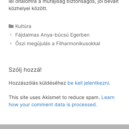
lel oltalomra a műfajiság biztonságos, jól bevált
közhelyei között.
Kategória
Kultúra
Fájdalmas Anya-búcsú Egerben
Őszi megújulás a Filharmonikusokkal
Szólj hozzá!
Hozzászólás küldéséhez
be kell jelentkezni
.
This site uses Akismet to reduce spam.
Learn
how your comment data is processed.