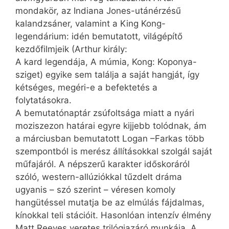
mondakör, az Indiana Jones-utánérzésű
kalandzsáner, valamint a King Kong-
legendárium: idén bemutatott, világépítő
kezdőfilmjeik (Arthur király:
A kard legendája, A múmia, Kong: Koponya-
sziget) egyike sem találja a saját hangját, így
kétséges, megéri-e a befektetés a
folytatásokra.
A bemutatónaptár zsúfoltsága miatt a nyári
moziszezon határai egyre kijjebb tolódnak, ám
a márciusban bemutatott Logan –Farkas több
szempontból is merész állításokkal szolgál saját
műfajáról. A népszerű karakter időskoráról
szóló, western-allúziókkal tűzdelt dráma
ugyanis – szó szerint – véresen komoly
hangütéssel mutatja be az elmúlás fájdalmas,
kínokkal teli stációit. Hasonlóan intenzív élmény
Matt Reeves veretes trilógiazáró munkája, A