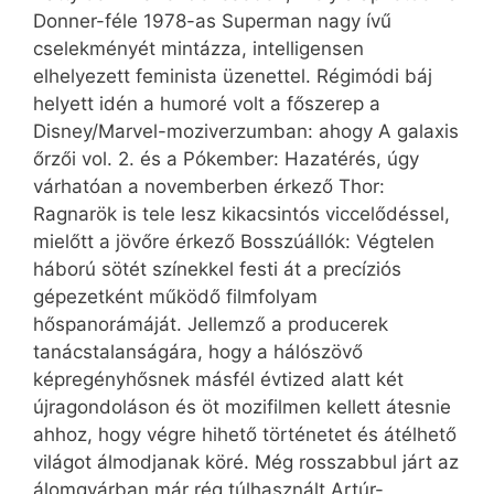
Donner-féle 1978-as Superman nagy ívű
cselekményét mintázza, intelligensen
elhelyezett feminista üzenettel. Régimódi báj
helyett idén a humoré volt a főszerep a
Disney/Marvel-moziverzumban: ahogy A galaxis
őrzői vol. 2. és a Pókember: Hazatérés, úgy
várhatóan a novemberben érkező Thor:
Ragnarök is tele lesz kikacsintós viccelődéssel,
mielőtt a jövőre érkező Bosszúállók: Végtelen
háború sötét színekkel festi át a precíziós
gépezetként működő filmfolyam
hőspanorámáját. Jellemző a producerek
tanácstalanságára, hogy a hálószövő
képregényhősnek másfél évtized alatt két
újragondoláson és öt mozifilmen kellett átesnie
ahhoz, hogy végre hihető történetet és átélhető
világot álmodjanak köré. Még rosszabbul járt az
álomgyárban már rég túlhasznált Artúr-