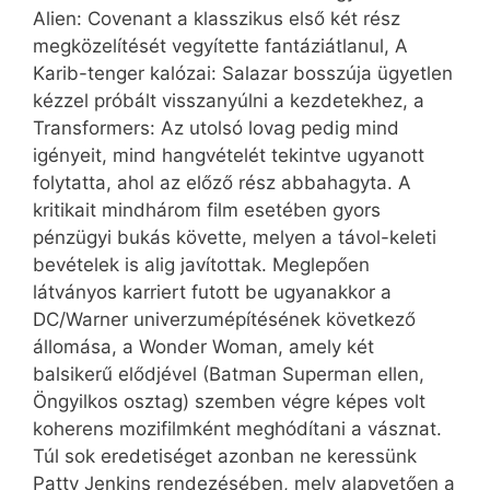
Alien: Covenant a klasszikus első két rész
megközelítését vegyítette fantáziátlanul, A
Karib-tenger kalózai: Salazar bosszúja ügyetlen
kézzel próbált visszanyúlni a kezdetekhez, a
Trans­formers: Az utolsó lovag pedig mind
igényeit, mind hangvételét tekintve ugyanott
folytatta, ahol az előző rész abbahagyta. A
kritikait mindhárom film esetében gyors
pénzügyi bukás követte, melyen a távol-keleti
bevételek is alig javítottak. Meglepően
látványos karriert futott be ugyanakkor a
DC/Warner univerzumépítésének következő
állomása, a Wonder Woman, amely két
balsikerű elődjével (Batman Superman ellen,
Öngyilkos osztag) szemben végre képes volt
koherens mozifilmként meghódítani a vásznat.
Túl sok eredetiséget azonban ne keressünk
Patty Jenkins rendezésében, mely alapvetően a