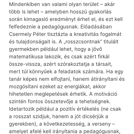
Mindenkiben van valami olyan terület – akár
több is lehet – amelyben hosszú gyakorlás
során kimagasló eredményt érhet el, és ezt kell
felfedeznie a pedagógusnak. Előadásában
Csermely Péter tisztázta a kreativitás fogalmát
és tulajdonságait is. A „rosszcsontnak” titulált
gyermekben például lehet, hogy a jövő
matematikusa lakozik, és csak azért firkál
össze-vissza, azért szórakoztatja a társait,
mert túl könnyűek a feladatok számára. Ha egy
tanár képes nem elfojtani, hanem átirányítani és
mozgósítani ezeket az energiákat, akkor
hihetetlen meglepetések érhetik. A motiváció
szintén fontos összetevője a tehetségnek.
Idetartozik például a pozitív értékelés (ne csak
a rosszat szidjuk, hanem a jót dicsérjük a
gyerekben), a következetesség, a verseny –
amelyet afelé kell irányítania a pedagógusnak,