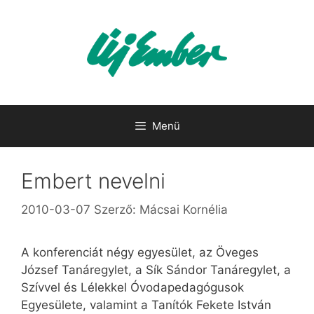
Kilépés
a
tartalomba
Menü
Embert nevelni
2010-03-07
Szerző:
Mácsai Kornélia
A konferenciát négy egyesület, az Öveges
József Tanáregylet, a Sík Sándor Tanáregylet, a
Szívvel és Lélekkel Óvodapedagógusok
Egyesülete, valamint a Tanítók Fekete István