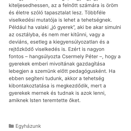
kiteljesedhessen, az a felnőtt számára is öröm
és életre szóló tapasztalat lesz. Többféle
viselkedési mutatója is lehet a tehetségnek.
Például ha valaki „jó gyerek”, aki be akar simulni
az osztályba, és nem mer kitűnni, vagy a
deviáns, esetleg a kiegyensúlyozatlan és a
rejtőzködő viselkedés is. Ezért is nagyon
fontos – hangsúlyozta Csermely Péter –, hogy a
gyerekek emberi mivoltának gazdagítása
lebegjen a szemünk előtt pedagógusként. Ha
ebben segíteni tudunk, akkor a tehetség
kibontakoztatása is megkezdődik, mert a
gyerekek mernek és tudnak is azok lenni,
amiknek Isten teremtette őket.
Kategória
Egyházunk