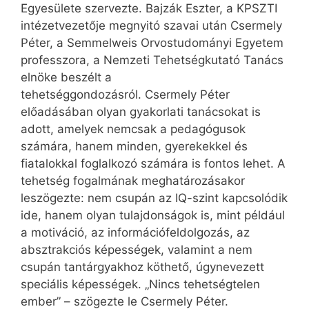
Egyesülete szervezte. Bajzák Eszter, a KPSZTI
intézetvezetője megnyitó szavai után Csermely
Péter, a Semmelweis Orvostudományi Egyetem
professzora, a Nemzeti Tehetségkutató Tanács
elnöke beszélt a
tehetséggondozásról. Csermely Péter
előadásában olyan gyakorlati tanácsokat is
adott, amelyek nemcsak a pedagógusok
számára, hanem minden, gyerekekkel és
fiatalokkal foglalkozó számára is fontos lehet. A
tehetség fogalmának meghatározásakor
leszögezte: nem csupán az IQ-szint kapcsolódik
ide, hanem olyan tulajdonságok is, mint például
a motiváció, az információfeldolgozás, az
absztrakciós képességek, valamint a nem
csupán tantárgyakhoz köthető, úgynevezett
speciális képességek. „Nincs tehetségtelen
ember” – szögezte le Csermely Péter.